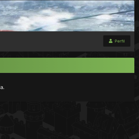
Perfil
a.