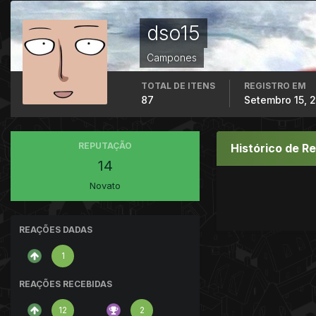
dso15
Campones
TOTAL DE ITENS
REGISTRO EM
87
Setembro 15, 
REPUTAÇÃO
Histórico de R
14
Novato
REAÇÕES DADAS
1
REAÇÕES RECEBIDAS
12
2