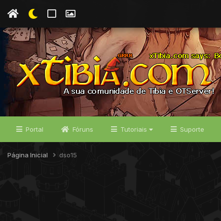
Portal
Fóruns
Tutoriais
Suporte
Página Inicial
dso15