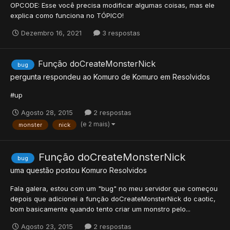
OPCODE: Esse você precisa modificar algumas coisas, mas ele
explica como funciona no TÓPICO!
Dezembro 16, 2021
3 respostas
Função doCreateMonsterNick
bug
pergunta respondeu ao
Komuro
de
Komuro
em
Resolvidos
#up
Agosto 28, 2015
2 respostas
(e 2 mais)
monster
nick
Função doCreateMonsterNick
bug
uma questão postou
Komuro
Resolvidos
Fala galera, estou com um "bug" no meu servidor que começou
depois que adicionei a função doCreateMonsterNick do caotic,
bom basicamente quando tento criar um monstro pelo...
Agosto 23, 2015
2 respostas