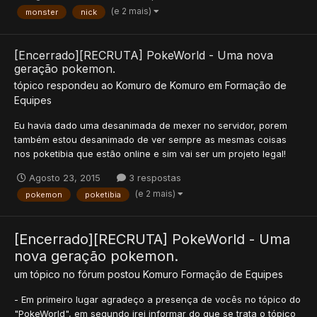
(e 2 mais)
monster
nick
[Encerrado][RECRUTA] PokeWorld - Uma nova
geração pokemon.
tópico respondeu ao
Komuro
de
Komuro
em
Formação de
Equipes
Eu havia dado uma desanimada de mexer no servidor, porem
também estou desanimado de ver sempre as mesmas coisas
nos poketibia que estão online e sim vai ser um projeto legal!
Agosto 23, 2015
3 respostas
(e 2 mais)
pokemon
poketibia
[Encerrado][RECRUTA] PokeWorld - Uma
nova geração pokemon.
um tópico no fórum postou
Komuro
Formação de Equipes
- Em primeiro lugar agradeço a presença de vocês no tópico do
"PokeWorld", em segundo irei informar do que se trata o tópico