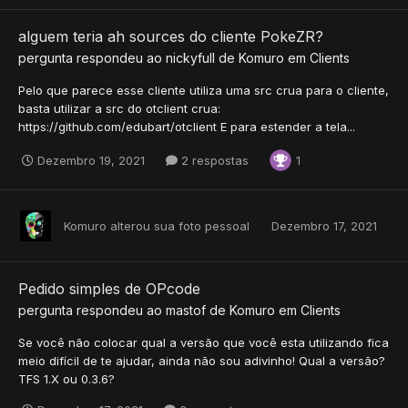
alguem teria ah sources do cliente PokeZR?
pergunta respondeu ao
nickyfull
de
Komuro
em
Clients
Pelo que parece esse cliente utiliza uma src crua para o cliente,
basta utilizar a src do otclient crua:
https://github.com/edubart/otclient E para estender a tela...
Dezembro 19, 2021
2 respostas
1
Komuro
alterou sua foto pessoal
Dezembro 17, 2021
Pedido simples de OPcode
pergunta respondeu ao
mastof
de
Komuro
em
Clients
Se você não colocar qual a versão que você esta utilizando fica
meio difícil de te ajudar, ainda não sou adivinho! Qual a versão?
TFS 1.X ou 0.3.6?