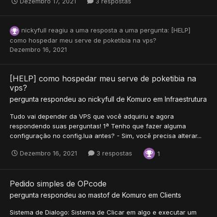
Dezembro 17, 2021
3 respostas
nickyfull
reagiu a uma resposta a uma pergunta:
[HELP]
como hospedar meu serve de poketibia na vps?
Dezembro 16, 2021
[HELP] como hospedar meu serve de poketibia na
vps?
pergunta respondeu ao
nickyfull
de
Komuro
em
Infraestrutura
Tudo vai depender da VPS que você adquiriu e agora
respondendo suas perguntas! 1ª Tenho que fazer alguma
configuração no config.lua antes? - Sim, você precisa alterar...
Dezembro 16, 2021
3 respostas
1
Pedido simples de OPcode
pergunta respondeu ao
mastof
de
Komuro
em
Clients
Sistema de Dialogo: Sistema de Clicar em algo e executar um