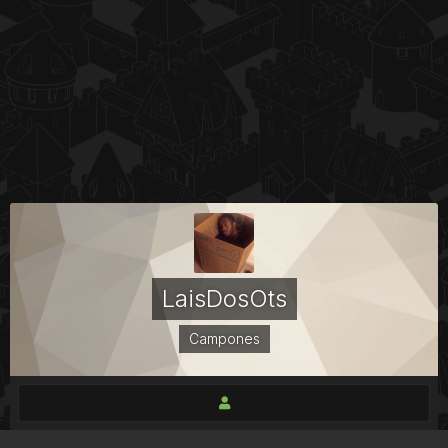
LaisDosOts
Campones