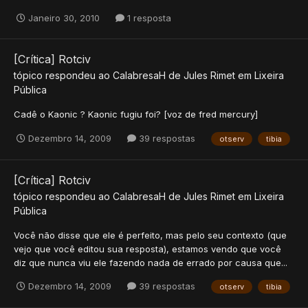
Janeiro 30, 2010
1 resposta
[Crítica] Rotciv
tópico respondeu ao
CalabresaH
de
Jules Rimet
em
Lixeira
Pública
Cadê o Kaonic ? Kaonic fugiu foi? [voz de fred mercury]
Dezembro 14, 2009
39 respostas
otserv
tibia
[Crítica] Rotciv
tópico respondeu ao
CalabresaH
de
Jules Rimet
em
Lixeira
Pública
Você não disse que ele é perfeito, mas pelo seu contexto (que
vejo que você editou sua resposta), estamos vendo que você
diz que nunca viu ele fazendo nada de errado por causa que...
Dezembro 14, 2009
39 respostas
otserv
tibia