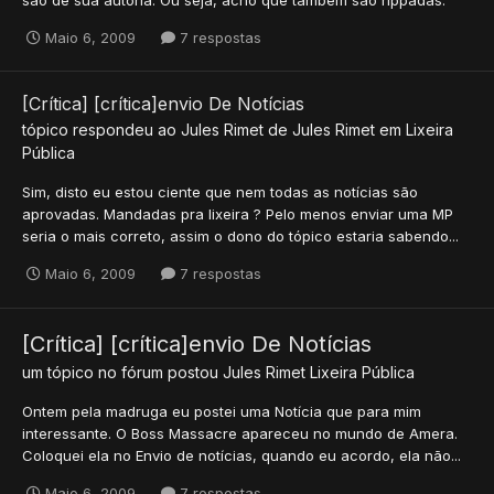
são de sua autoria. Ou seja, acho que também são rippadas.
Maio 6, 2009
7 respostas
[Crítica] [crítica]envio De Notícias
tópico respondeu ao
Jules Rimet
de
Jules Rimet
em
Lixeira
Pública
Sim, disto eu estou ciente que nem todas as notícias são
aprovadas. Mandadas pra lixeira ? Pelo menos enviar uma MP
seria o mais correto, assim o dono do tópico estaria sabendo...
Maio 6, 2009
7 respostas
[Crítica] [crítica]envio De Notícias
um tópico no fórum postou
Jules Rimet
Lixeira Pública
Ontem pela madruga eu postei uma Notícia que para mim
interessante. O Boss Massacre apareceu no mundo de Amera.
Coloquei ela no Envio de notícias, quando eu acordo, ela não...
Maio 6, 2009
7 respostas