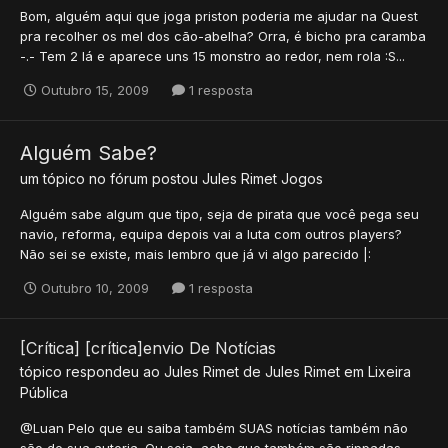
Bom, alguém aqui que joga priston poderia me ajudar na Quest
pra recolher os mel dos cão-abelha? Orra, é bicho pra caramba
-.- Tem 2 lá e aparece uns 15 monstro ao redor, nem rola :S...
Outubro 15, 2009
1 resposta
Alguém Sabe?
um tópico no fórum postou
Jules Rimet
Jogos
Alguém sabe algum que tipo, seja de pirata que você pega seu
navio, reforma, equipa depois vai a luta com outros players?
Não sei se existe, mais lembro que já vi algo parecido |:
Outubro 10, 2009
1 resposta
[Crítica] [crítica]envio De Notícias
tópico respondeu ao
Jules Rimet
de
Jules Rimet
em
Lixeira
Pública
@Luan Pelo que eu saiba também SUAS notícias também não