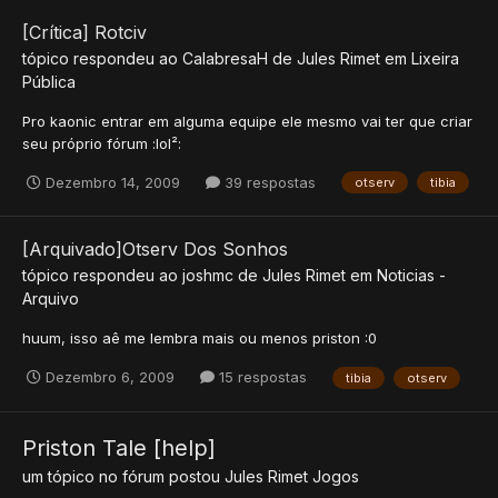
[Crítica] Rotciv
tópico respondeu ao
CalabresaH
de
Jules Rimet
em
Lixeira
Pública
Pro kaonic entrar em alguma equipe ele mesmo vai ter que criar
seu próprio fórum :lol²:
Dezembro 14, 2009
39 respostas
otserv
tibia
[Arquivado]Otserv Dos Sonhos
tópico respondeu ao
joshmc
de
Jules Rimet
em
Noticias -
Arquivo
huum, isso aê me lembra mais ou menos priston :0
Dezembro 6, 2009
15 respostas
tibia
otserv
Priston Tale [help]
um tópico no fórum postou
Jules Rimet
Jogos