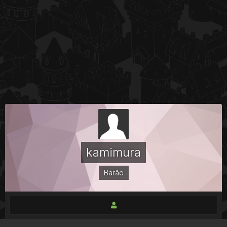
kamimura
Barão