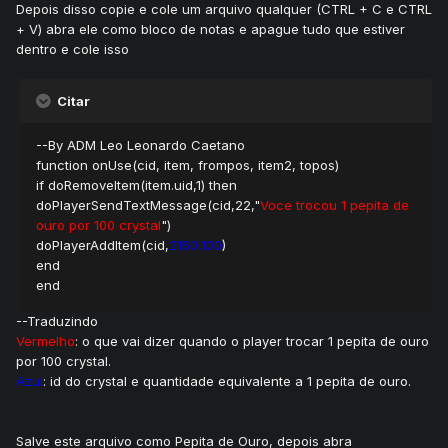
Depois disso copie e cole um arquivo qualquer (CTRL + C e CTRL
+ V) abra ele como bloco de notas e apague tudo que estiver
dentro e cole isso
Citar
--By ADM Leo Leonardo Caetano
function onUse(cid, item, frompos, item2, topos)
if doRemoveItem(item.uid,1) then
doPlayerSendTextMessage(cid,22,"
Voce trocou 1 pepita de
ouro por 100 crystal
")
doPlayerAddItem(cid,
2160,100
)
end
end
--Traduzindo
Vermelho
: o que vai dizer quando o player trocar 1 pepita de ouro
por 100 crystal.
Azul
: id do crystal e quantidade equivalente a 1 pepita de ouro.
Salve este arquivo como Pepita de Ouro, depois abra