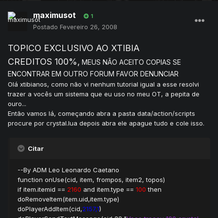
maximusot
1
Postado
Fevereiro 26, 2008
TOPICO EXCLUSIVO AO XTIBIA
CREDITOS 100%,
MEUS NÃO ACEITO COPIAS SE
ENCONTRAR EM OUTRO FORUM FAVOR DENUNCIAR
Olá xtibianos, como não vi nenhum tutorial igual a esse resolvi
trazer a vocês um sistema que eu uso no meu OT, a pepita de
ouro...
Então vamos lá, começando abra a pasta data/action/scripts
procure por crystal.lua depois abra ele apague tudo e cole isso.
Citar
--By ADM Leo Leonardo Caetano
function onUse(cid, item, frompos, item2, topos)
if item.itemid ==
2160
and item.type ==
100
then
doRemoveItem(item.uid,item.type)
doPlayerAddItem(cid,
2157,1
)