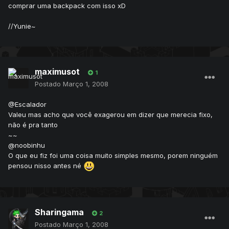
comprar uma backpack com isso xD
//Yunie~
maximusot
1
Postado
Março 1, 2008
@Escalador
Valeu mas acho que você exagerou em dizer que merecia fixo,
não é pra tanto
~~
@noobinhu
O que eu fiz foi uma coisa muito simples mesmo, porem ninguém
pensou nisso antes né
Sharingama
2
Postado
Março 1, 2008