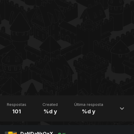
Respostas
Created
Última resposta
101
%d y
%d y
DaNDaNrOxX