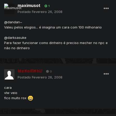
maximusot
1
Postado
Fevereiro 26, 2008
@dandan~
Valeu pelos elogios... é imagina um cara com 100 milhonario
@darksasuke
Para fazer funcionar como dinheiro é preciso mecher no npc e
não no dinheiro
MaNeRiNhU
0
Postado
Fevereiro 26, 2008
cara
vlw veio
fico muito rox