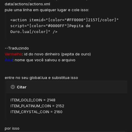
data/actions/actions.xml
pule uma linha em qualquer lugar e cole isso:
<action itemid="[color="#FF0000"]2157[/color]" 
script="[color="#0000FF"]Pepita de 
Ouro.lua[/color]" />
--Traduzindo
Vermelho
: id do novo dinheiro (pepita de ouro)
Azul
: nome que você salvou o arquivo
entre no seu global.lua e subistitua isso
Citar
ITEM_GOLD_COIN = 2148
ITEM_PLATINUM_COIN = 2152
ITEM_CRYSTAL_COIN = 2160
por isso