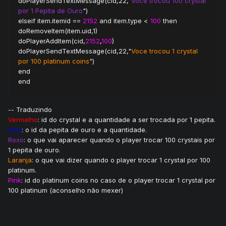
doPlayerSendTextMessage(cid,22,"
Voce trocou 100 crystal
por 1 Pepita de Ouro
")
elseif item.itemid ==
2152
and item.type <
100
then
doRemoveItem(item.uid,1)
doPlayerAddItem(cid,
2152
,
100
)
doPlayerSendTextMessage(cid,22,"
Voce trocou 1 crystal
por 100 platinum coins
")
end
end
-- Traduzindo
Vermelho
: id do crystal e a quantidade a ser trocada por 1 pepita.
Azul
: o id da pepita de ouro e a quantidade.
Roxo
: o que vai aparecer quando o player trocar 100 crystais por
1 pepita de ouro.
Laranja
: o que vai dizer quando o player trocar 1 crystal por 100
platinum.
Pink
: id do platinum coins no caso de o player trocar 1 crystal por
100 platinum (aconselho não mexer)