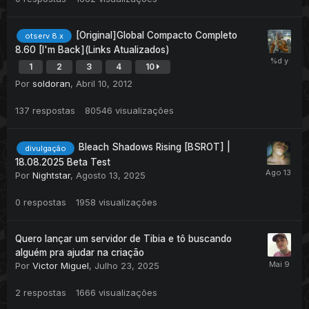
[Original]Global Compacto Completo
otserv 8.x
8.60 [I'm Back](Links Atualizados)
1
2
3
4
10
Por
soldoran
,
Abril 10, 2012
137
respostas
80546
visualizações
Bleach Shadows Rising [BSROT] |
divulgação
18.08.2025 Beta Test
Por
Nightstar
,
Agosto 13, 2025
0
respostas
1958
visualizações
Quero lançar um servidor de Tibia e tô buscando
alguém pra ajudar na criação
Por
Victor Miguel
,
Julho 23, 2025
2
respostas
1666
visualizações