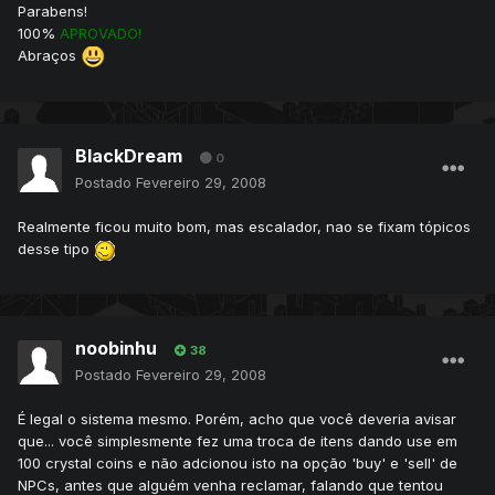
Parabens!
100%
APROVADO!
Abraços
BlackDream
0
Postado
Fevereiro 29, 2008
Realmente ficou muito bom, mas escalador, nao se fixam tópicos
desse tipo
noobinhu
38
Postado
Fevereiro 29, 2008
É legal o sistema mesmo. Porém, acho que você deveria avisar
que... você simplesmente fez uma troca de itens dando use em
100 crystal coins e não adcionou isto na opção 'buy' e 'sell' de
NPCs, antes que alguém venha reclamar, falando que tentou