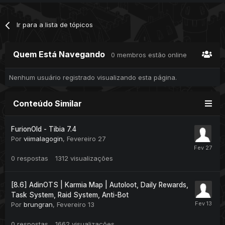
Ir para a lista de tópicos
Quem Está Navegando
0 membros estão online
Nenhum usuário registrado visualizando esta página.
Conteúdo Similar
FurionOld - Tibia 7.4
Por
viimalagogin
,
Fevereiro 27
0
respostas
1312
visualizações
[8.6] AdinOTS | Karmia Map | Autoloot, Daily Rewards,
Task System, Raid System, Anti-Bot
Por
brungran
,
Fevereiro 13
0
respostas
1662
visualizações