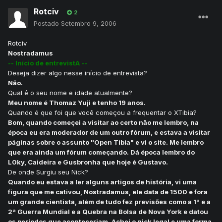
Rotciv
2
Postado
Setembro 9, 2006
Rotciv
Nostradamus
-- Início de entrevistA --
Deseja dizer algo nesse início de entrevista?
Não.
Qual é o seu nome e idade atualmente?
Meu nome é Thomaz Yuji e tenho 19 anos.
Quando é que foi que você começou a frequentar o XTibia?
Bom, quando começei a visitar ao certo não me lembro, na
época eu era moderador de um outro fórum, e estava a visitar
páginas sobre o assunto "Open Tibia" e vi o site. Me lembro
que era ainda um fórum começando. Dá época lembro do
L0ky, Caideira e Gusbronha que hoje é Gustavo.
De onde Surgiu seu Nick?
Quando eu estava a ler alguns artigos de história, vi uma
figura que me cativou, Nostradamus, ele data de 1500 e fora
um grande cientista, além de tudo fez previsões como a 1ª e a
2ª Guerra Mundial e a Quebra na Bolsa de Nova York e datou
os períodos que aconteçeriam. Achei o nick legal e uma forma