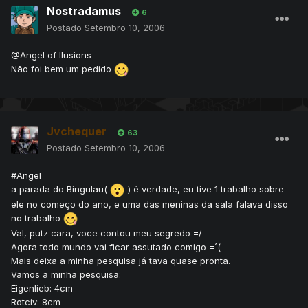
Nostradamus
6
Postado
Setembro 10, 2006
@Angel of Ilusions
Não foi bem um pedido
Jvchequer
63
Postado
Setembro 10, 2006
#Angel
a parada do Bingulau(
) é verdade, eu tive 1 trabalho sobre
ele no começo do ano, e uma das meninas da sala falava disso
no trabalho
Val, putz cara, voce contou meu segredo =/
Agora todo mundo vai ficar assutado comigo =´(
Mais deixa a minha pesquisa já tava quase pronta.
Vamos a minha pesquisa:
Eigenlieb: 4cm
Rotciv: 8cm