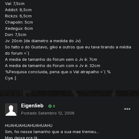
Val: 7,5cm
Addict: 8,5cm
Rickzs: 6,5cm
Chapolin: 5cm
Xedegux: 6cm
Don: 7,5cm
Jv: 20cm (de diametro a medida do Jv)
So falto o do Gustavo, giko e outros que eu tava tirando a média
do forum =´(
A media de tamanho do Forum sem o Jv é: 7cm
A media de tamanho do Forum com o Jv é: 32cm
%Pesquisa concluida, pena que o Val atrapalho =´( %
Cya :]
Eigenlieb
9
Postado
Setembro 12, 2006
HUAHUAHUAHUAHUAHU
Sim, foi nesse tamanho que a sua mae tremeu...
Mas deixa pra lá...