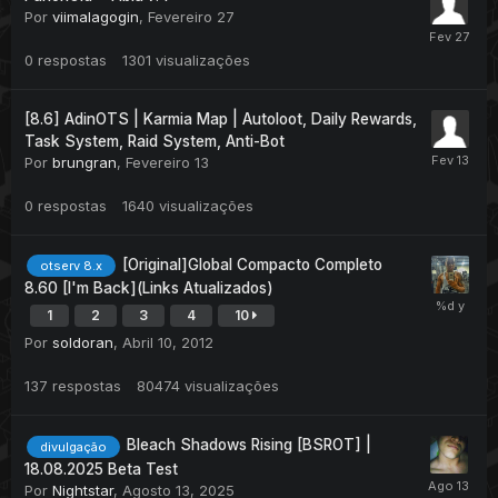
Por
viimalagogin
,
Fevereiro 27
0
respostas
1301
visualizações
[8.6] AdinOTS | Karmia Map | Autoloot, Daily Rewards,
Task System, Raid System, Anti-Bot
Por
brungran
,
Fevereiro 13
0
respostas
1640
visualizações
[Original]Global Compacto Completo
otserv 8.x
8.60 [I'm Back](Links Atualizados)
1
2
3
4
10
Por
soldoran
,
Abril 10, 2012
137
respostas
80474
visualizações
Bleach Shadows Rising [BSROT] |
divulgação
18.08.2025 Beta Test
Por
Nightstar
,
Agosto 13, 2025