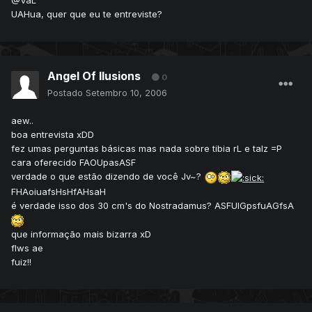
@VaL
UAHua, quer que eu te entreviste?
Angel Of Ilusions
0
Postado
Setembro 10, 2006
aew..
boa entrevista xDD
fez umas perguntas básicas mas nada sobre tibia rL e talz =P
cara oferecido FAOUpasASF
verdade o que estão dizendo de você Jv~?
FHAoiuafsHsHfAHsaH
é verdade isso dos 30 cm's do Nostradamus? ASFUIGpsfuAGfsA
que informação mais bizarra xD
flws ae
fuiz!!