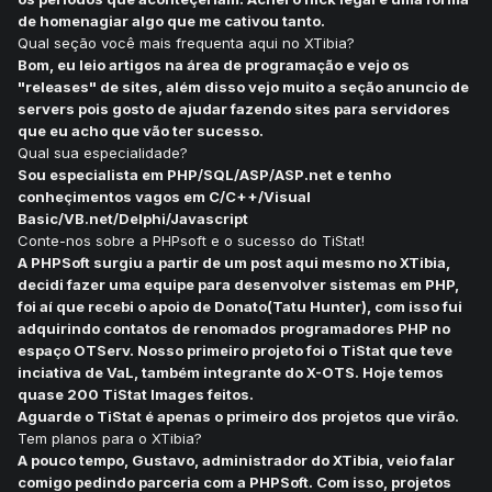
de homenagiar algo que me cativou tanto.
Qual seção você mais frequenta aqui no XTibia?
Bom, eu leio artigos na área de programação e vejo os
"releases" de sites, além disso vejo muito a seção anuncio de
servers pois gosto de ajudar fazendo sites para servidores
que eu acho que vão ter sucesso.
Qual sua especialidade?
Sou especialista em PHP/SQL/ASP/ASP.net e tenho
conheçimentos vagos em C/C++/Visual
Basic/VB.net/Delphi/Javascript
Conte-nos sobre a PHPsoft e o sucesso do TiStat!
A PHPSoft surgiu a partir de um post aqui mesmo no XTibia,
decidi fazer uma equipe para desenvolver sistemas em PHP,
foi aí que recebi o apoio de Donato(Tatu Hunter), com isso fui
adquirindo contatos de renomados programadores PHP no
espaço OTServ. Nosso primeiro projeto foi o TiStat que teve
inciativa de VaL, também integrante do X-OTS. Hoje temos
quase 200 TiStat Images feitos.
Aguarde o TiStat é apenas o primeiro dos projetos que virão.
Tem planos para o XTibia?
A pouco tempo, Gustavo, administrador do XTibia, veio falar
comigo pedindo parceria com a PHPSoft. Com isso, projetos