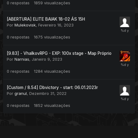
0
respostas
1859
visualizações
[ABERTURA] ELITE BAIAK 18-02 ÁS 15H
Por
Mulekovisk
,
Fevereiro 16, 2023
0
respostas
1675
visualizações
[9.83] - VhalkovRPG - EXP: 100x stage - Map Próprio
Por
Narnias
,
Janeiro 9, 2023
0
respostas
1284
visualizações
[Custom / 8.54] Dbvictory - start: 06.01.2023r
Por
granul
,
Dezembro 31, 2022
0
respostas
1852
visualizações