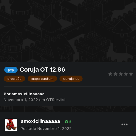
Coruja OT 12.86
pvp
diversãp
mapa custom
coruja-ot
Por
amoxicilinaaaaa
Novembro 1, 2022
em
OTServlist
amoxicilinaaaaa
5
Postado
Novembro 1, 2022