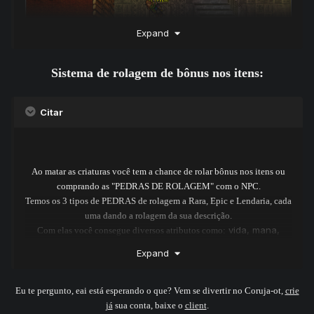
Expand
Sistema de rolagem de bônus nos itens:
Citar
Ao matar as criaturas você tem a chance de rolar bônus nos itens ou
comprando as "PEDRAS DE ROLAGEM" com o NPC.
Temos os 3 tipos de PEDRAS de rolagem a Rara, Epic e Lendaria, cada
uma dando a rolagem da sua descrição.
vida, mana,
Com elas você consegue diversos atributos como:
defesa, critico, attack, velocidade, spells damage entre
Expand
outros, assim, tornando seus equipamentos únicos e bons
para um PVP contra seus inimigos.
Possível rolar três slots de atributos, dependera da sua sorte, stones
Eu te pergunto, eai está esperando o que? Vem se divertir no Coruja-ot,
crie
para rolagens:
já
sua conta, baixe o
client
.