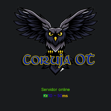
Servidor online
10
~
50
ms
🇧🇷