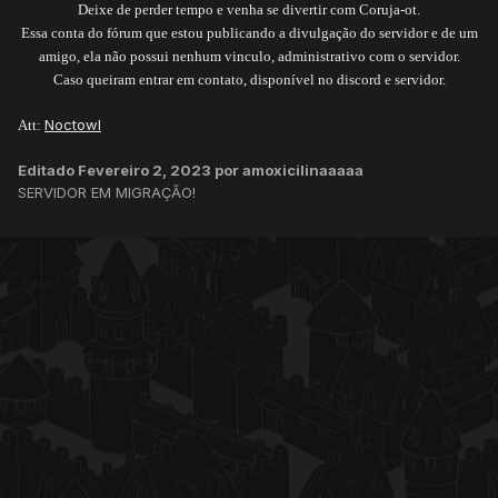
Deixe de perder tempo e venha se divertir com Coruja-ot.
-
Rolagem Rara
Essa conta do fórum que estou publicando a divulgação do servidor e de um
-
Rolagem Epica
amigo, ela não possui nenhum vinculo, administrativo com o servidor.
-
Rolagem Lendaria
Caso queiram entrar em contato, disponível no discord e servidor.
Noctowl
Att:
Editado
Fevereiro 2, 2023
por amoxicilinaaaaa
SERVIDOR EM MIGRAÇÃO!