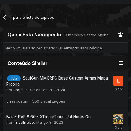
Servidor também possui dois pergaminhos, para você
sumonar npc de Supply e compra de equipamentos por um
Ir para a lista de tópicos
período de 1 hora assim você não precisa sair da sua hunt
para vender itens e refilar.
Quem Está Navegando
0 membros estão online
Nenhum usuário registrado visualizando esta página.
Conteúdo Similar
SoulGun MMORPG Base Custom Armas Mapa
tibia
Proprio
Por
leopkks
,
Setembro 20, 2024
0
respostas
556
visualizações
Baiak PVP 8.60 - XTremeTibia - 24 Horas On
Por
TriedBrabo
,
Março 3, 2023