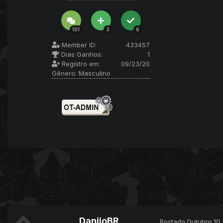
101
3
6
Member ID:
433457
Dias Ganhos:
1
Registro em:
09/23/20
Gênero:
Masculino
DanijoBR
Postado
Outubro 10,