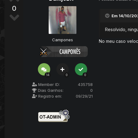
0
Em 14/10/20
Resolvido, ning
Campones
No meu caso veloci
14
0
0
Member ID:
435758
Dias Ganhos:
0
Registro em:
09/29/21