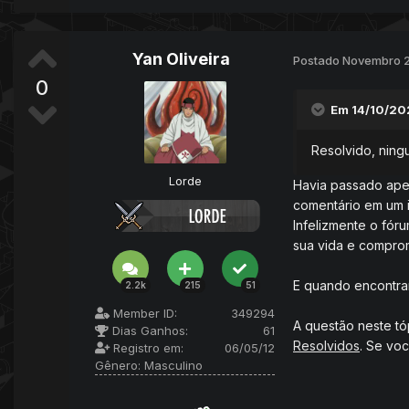
Yan Oliveira
Postado
Novembro 2
0
Em 14/10/20
Resolvido, ning
Lorde
Havia passado apen
comentário em um 
Infelizmente o fór
sua vida e compro
E quando encontrar
2.2k
215
51
Member ID:
349294
A questão neste tó
Dias Ganhos:
61
Resolvidos
. Se voc
Registro em:
06/05/12
Gênero:
Masculino