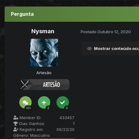
Pergunta
Nysman
Postado
Outubro 12, 2020
Mostrar conteúdo ocu
Artesão
101
3
0
Member ID:
433457
Dias Ganhos:
1
Registro em:
09/23/20
Gênero:
Masculino