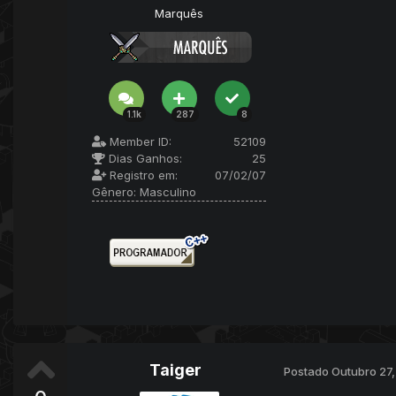
Marquês
1.1k
287
8
Member ID:
52109
Dias Ganhos:
25
Registro em:
07/02/07
Gênero:
Masculino
Taiger
Postado
Outubro 27,