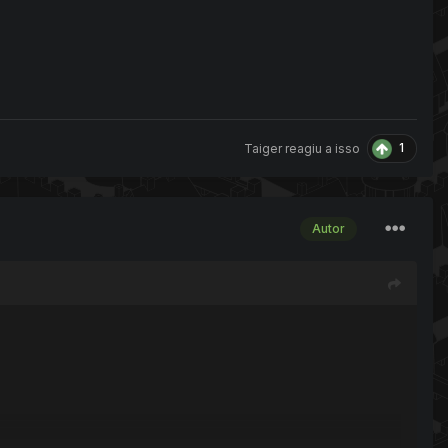
1
Taiger
reagiu a isso
Autor