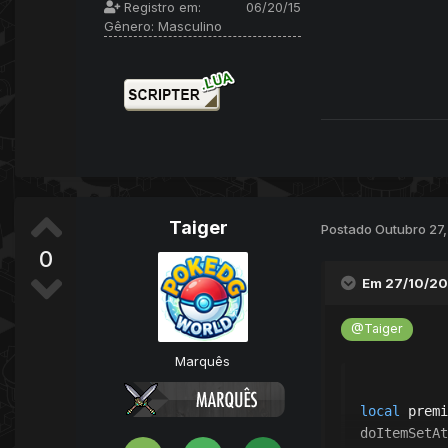
Registro em:
06/20/15
Gênero:
Masculino
Taiger
Postado
Outubro 27,
0
Em 27/10/20
@Taiger
Marquês
local
 premi
doItemSetAt