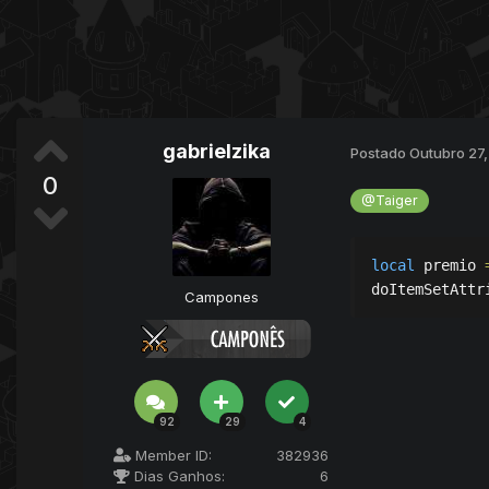
gabrielzika
Postado
Outubro 27,
0
@Taiger
local
 premio 
doItemSetAttr
Campones
92
29
4
Member ID:
382936
Dias Ganhos:
6