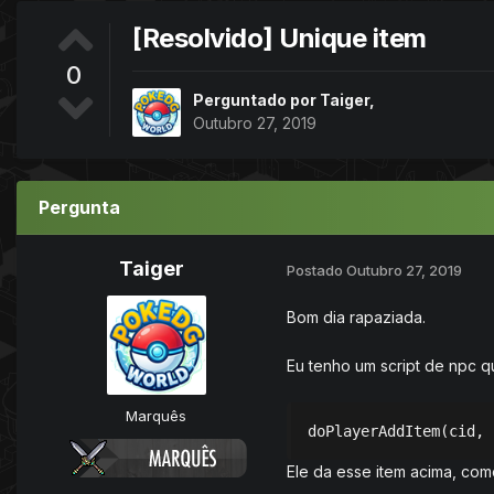
[Resolvido] Unique item
0
Perguntado por
Taiger
,
Outubro 27, 2019
Pergunta
Taiger
Postado
Outubro 27, 2019
Bom dia rapaziada.
Eu tenho um script de npc 
Marquês
doPlayerAddItem(cid, 
Ele da esse item acima, co