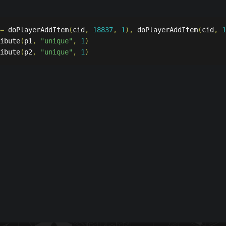
=
 doPlayerAddItem
(
cid
,
18837
,
1
),
 doPlayerAddItem
(
cid
,
1
ibute
(
p1
,
"unique"
,
1
)
ibute
(
p2
,
"unique"
,
1
)