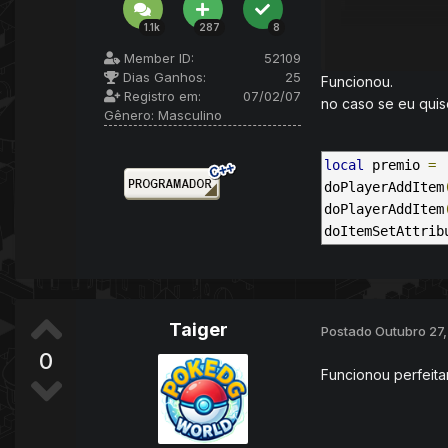
1.1k
287
8
Member ID:
52109
Dias Ganhos:
25
Funcionou.
Registro em:
07/02/07
no caso se eu quis
Gênero:
Masculino
local
 premio 
=
doPlayerAddItem
doPlayerAddItem
doItemSetAttrib
Taiger
Postado
Outubro 27,
0
Funcionou perfeita