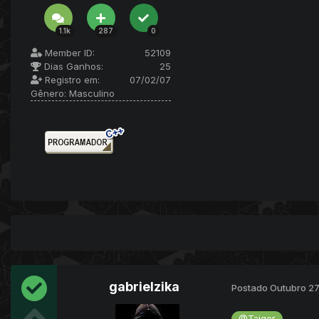
1.1k
287
0
Member ID:
52109
Dias Ganhos:
25
Registro em:
07/02/07
Gênero:
Masculino
gabrielzika
Postado
Outubro 27
@Taiger