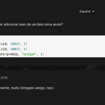
Expand
er adicionar mais de um item seria assim?
(
cid
,
18837
,
1
(
cid
,
18837
,
1
)
ute
(
premio
,
"unique"
,
1
)
 2019
mente, muito obrigado amigo, rep+