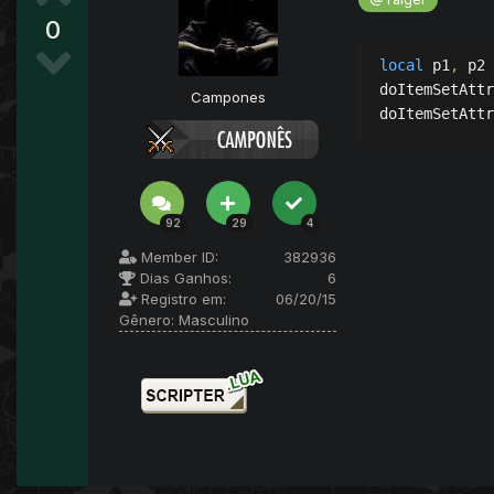
0
local
 p1
,
 p2 
doItemSetAttr
Campones
doItemSetAttr
92
29
4
Member ID:
382936
Dias Ganhos:
6
Registro em:
06/20/15
Gênero:
Masculino