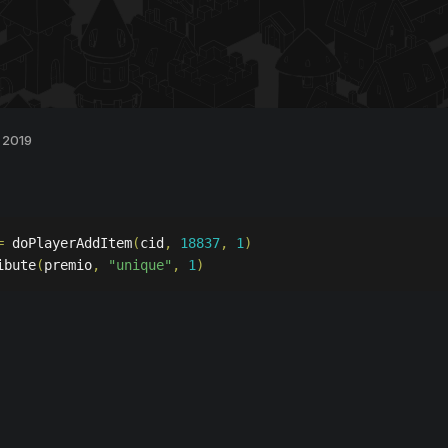
 2019
=
 doPlayerAddItem
(
cid
,
18837
,
1
)
ibute
(
premio
,
"unique"
,
1
)