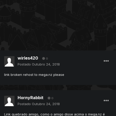
wirles420
0
Postado
Outubro 24, 2018
link broken rehost to mega.nz please
HornyRabbit
0
Postado
Outubro 24, 2018
Link quebrado amigo, como o amigo disse acima o mega.nz é