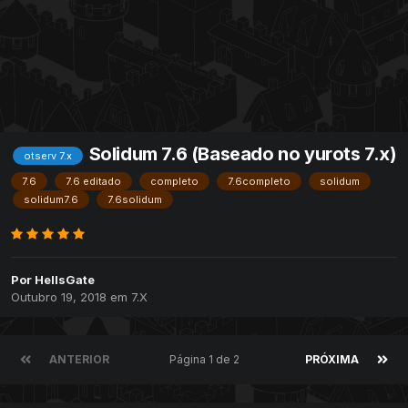
Solidum 7.6 (Baseado no yurots 7.x)
otserv 7.x
7.6
7.6 editado
completo
7.6completo
solidum
solidum7.6
7.6solidum
Por
HellsGate
Outubro 19, 2018
em
7.X
ANTERIOR
Página 1 de 2
PRÓXIMA