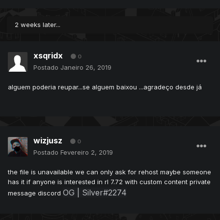
2 weeks later...
xsqridx
0
Postado
Janeiro 26, 2019
alguem poderia reupar...se alguem baixou ...agradeço desde já
wizjusz
0
Postado
Fevereiro 2, 2019
the file is unavailable we can only ask for rehost maybe someone
has it if anyone is interested in rl 7.72 with custom content private
OG | Silver
#2274
message discord