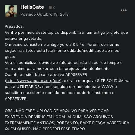
HellsGate
0
Postado
Outubro 19, 2018
Prezados,
Venho por meio deste tópico disponibilizar um antigo projeto que
estava engavetado.
O mesmo consiste no antigo yurots 0.9.4d. Porém, conforme
segue nas fotos está totalmente editado/modificado ao meu
gosto.
Vou disponibilizar devido ao fato de eu não dispor de tempo e
nem animo para mexer com tal projeto/tibia atualmente.
Quanto ao site, baixe o arquivo APPSERVER
(
https://www.appserv.org/en/
), extraia o arquivo SITE SOLIDUM na
pasta UTILITÁRIOS, e em seguida o renomeie para WWW e
substitua o existente contido no local onde foi instalado o
APPSERVER.
OBS : NÃO FAREI UPLOAD DE ARQUIVO PARA VERIFICAR
EXISTÊNCIA DE VÍRUS EM LOCAL ALGUM, SÃO ARQUIVOS
EXTREMAMENTE ANTIGOS, PORTANTO, BAIXE E FAÇA VARREDURA
QUEM QUISER, NÃO PERDEREI ESSE TEMPO.