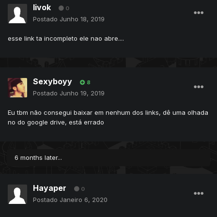
livok
0
Postado
Junho 18, 2019
esse link ta incompleto ele nao abre....
Sexyboyy
8
Postado
Junho 19, 2019
Eu tbm não consegui baixar em nenhum dos links, dê uma olhada
no do google drive, está errado
6 months later...
Hayaper
0
Postado
Janeiro 6, 2020