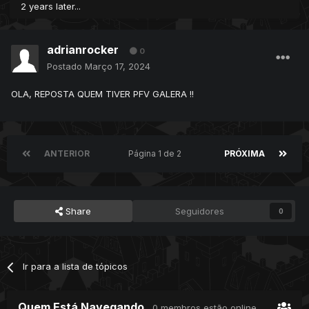
2 years later...
adrianrocker
0
Postado
Março 17, 2024
OLA, REPOSTA QUEM TIVER PFV GALERA !!
ANTERIOR
Página 1 de 2
PRÓXIMA
Share
Seguidores
0
Ir para a lista de tópicos
Quem Está Navegando
0 membros estão online