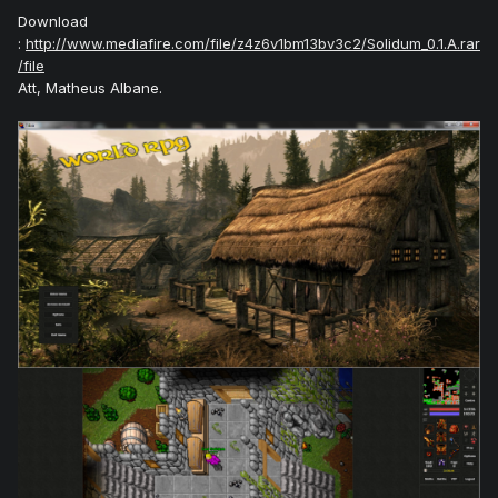
Download
:
http://www.mediafire.com/file/z4z6v1bm13bv3c2/Solidum_0.1.A.rar
/file
Att, Matheus Albane.