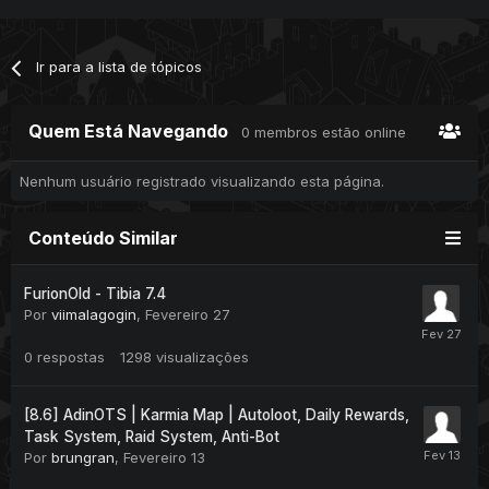
Ir para a lista de tópicos
Quem Está Navegando
0 membros estão online
Nenhum usuário registrado visualizando esta página.
Conteúdo Similar
FurionOld - Tibia 7.4
Por
viimalagogin
,
Fevereiro 27
0
respostas
1298
visualizações
[8.6] AdinOTS | Karmia Map | Autoloot, Daily Rewards,
Task System, Raid System, Anti-Bot
Por
brungran
,
Fevereiro 13