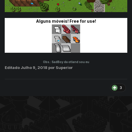
Alguns móveis! Free for use!
Obs.: SadBoy da otland sou eu
Editado
Julho 9, 2018
por Superior
3