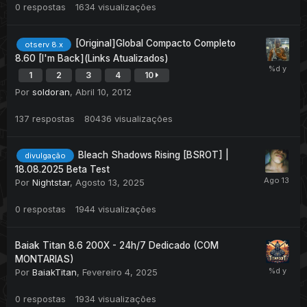
0
respostas
1634
visualizações
[Original]Global Compacto Completo
otserv 8.x
8.60 [I'm Back](Links Atualizados)
1
2
3
4
10
Por
soldoran
,
Abril 10, 2012
137
respostas
80436
visualizações
Bleach Shadows Rising [BSROT] |
divulgação
18.08.2025 Beta Test
Por
Nightstar
,
Agosto 13, 2025
0
respostas
1944
visualizações
Baiak Titan 8.6 200X - 24h/7 Dedicado (COM
MONTARIAS)
Por
BaiakTitan
,
Fevereiro 4, 2025
0
respostas
1934
visualizações