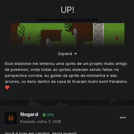
UP!
Todas minhas sprites atuais
Expand
Esse blastoise me lembrou uma sprite de um projeto muito antigo
de pokémon, onde todas as sprites estavam sendo feitas na
perspectiva correta, eu gostei da sprite da montanha e das
arvores, os itens dentro da casa tb ficaram muito bom! Parabéns
❤️
Nogard
273
Postado
Julho 7, 2018
Você é bom em cenário, devia investir.