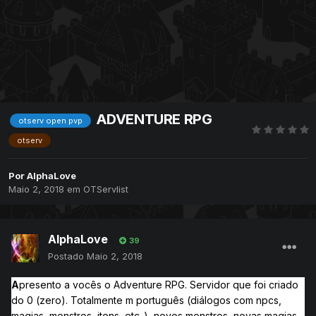
ADVENTURE RPG
otserv open pvp
otserv
Por
AlphaLove
Maio 2, 2018
em
OTServlist
AlphaLove
39
Postado
Maio 2, 2018
A
presento a vocês o Adventure RPG. Servidor que foi criado
do 0 (zero). Totalmente m português (diálogos com npcs,
magias, monstros, itens, etc..), novos monstros, novas magias,