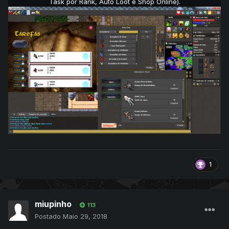
Task por Rank, Auto Loot e Shop Online).
1
miupinho
113
Postado
Maio 29, 2018