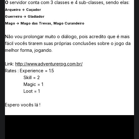
O
servidor conta com 3 classes e 4 sub-classes, sendo elas:
Arqueiro -> Caçador
Guerreiro -> Gladiador
Mago -> Mago das Trevas, M
ago Curandeiro
Não vou prolongar muito o diálogo, pois acredito que é mais
fácil vocês tirarem suas próprias conclusões sobre o jogo da
melhor forma, jogando.
Link:
http://www.adventurerpg.com.br/
Rates : Experience = 1.5
Skill = 2
Magic = 1
Loot = 1
Espero vocês lá !