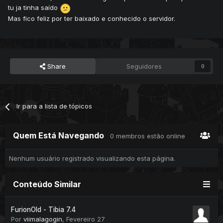
tu ja tinha saído
Mas fico feliz por ter baixado e conhecido o servidor.
Share
Seguidores
0
Ir para a lista de tópicos
Quem Está Navegando
0 membros estão online
Nenhum usuário registrado visualizando esta página.
Conteúdo Similar
FurionOld - Tibia 7.4
Por
viimalagogin
,
Fevereiro 27