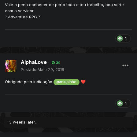
Vale a pena conhecer de perto todo o teu trabalho, boa sorte
com o servidor!
Adventure RPG
?
?
1
AlphaLove
39
Postado
Maio 29, 2018
Obrigado pela indicação
❤️
@miupinho
1
3 weeks later...