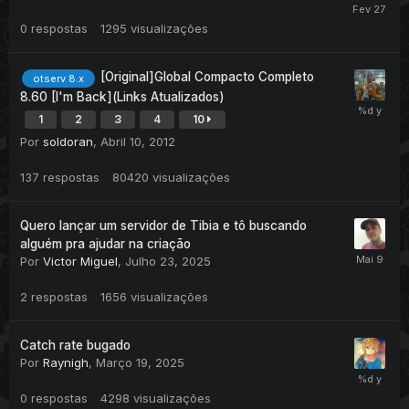
0
respostas
1295
visualizações
[Original]Global Compacto Completo
otserv 8.x
8.60 [I'm Back](Links Atualizados)
1
2
3
4
10
Por
soldoran
,
Abril 10, 2012
137
respostas
80420
visualizações
Quero lançar um servidor de Tibia e tô buscando
alguém pra ajudar na criação
Por
Victor Miguel
,
Julho 23, 2025
2
respostas
1656
visualizações
Catch rate bugado
Por
Raynigh
,
Março 19, 2025
0
respostas
4298
visualizações