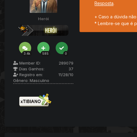
Resposta
.
+ Caso a dúvida não 
Herói
* Lembre-se que é p
3.4k
585
0
Member ID:
289079
Dias Ganhos:
37
Registro em:
11/28/10
Gênero:
Masculino