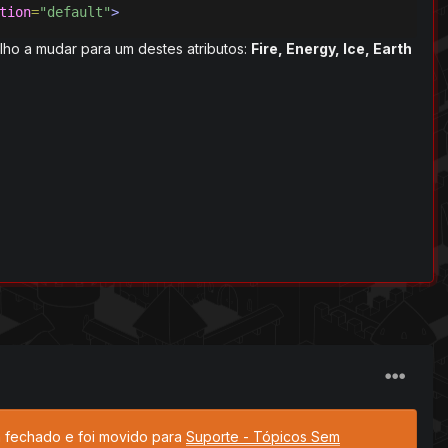
tion
=
"default"
>
ho a mudar para um destes atributos:
Fire, Energy, Ice, Earth
tá fechado e foi movido para
Suporte - Tópicos Sem