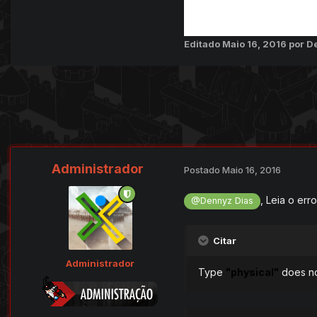
Editado
Maio 16, 2016
por D
Administrador
Postado
Maio 16, 2016
, Leia o erro
@Dennyz Dias
Citar
Administrador
Type
"physical"
does no