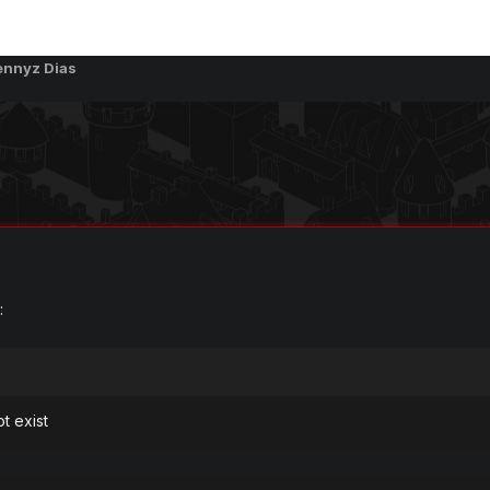
ennyz Dias
:
t exist