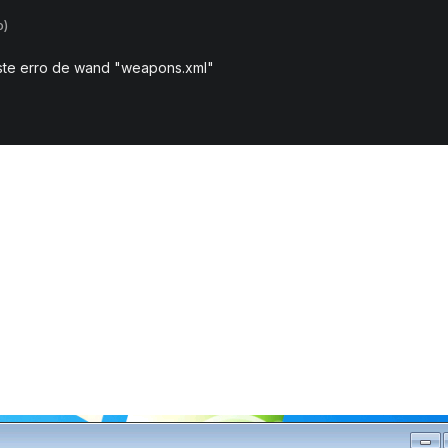
o)
ste erro de wand "weapons.xml"