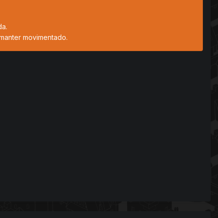
da.
 manter movimentado.