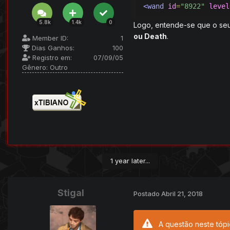
<wand
id
=
"8922"
level
5.8k
1.4k
0
Logo, entende-se que o seu
ou Death
.
Member ID:
1
Dias Ganhos:
100
Registro em:
07/09/05
Gênero:
Outro
1 year later...
Stigal
Postado
Abril 21, 2018
A questão neste tópi