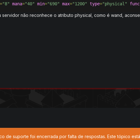
=
"8"
mana
=
"40"
min
=
"690"
max
=
"1200"
type
=
"physical"
func
 servidor não reconhece o atributo physical, como é wand, aconsel
co de suporte foi encerrada por falta de respostas. Este tópico es