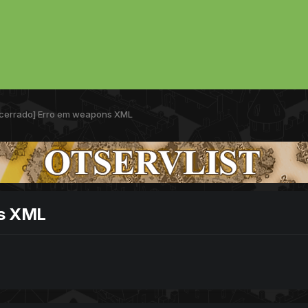
cerrado] Erro em weapons XML
ns XML