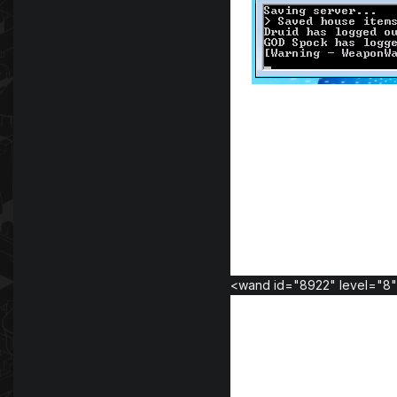
<wand id="8922" level="8"