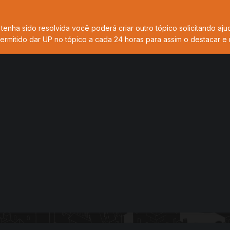
tenha sido resolvida você poderá criar outro tópico solicitando aju
ermitido dar UP no tópico a cada 24 horas para assim o destacar e