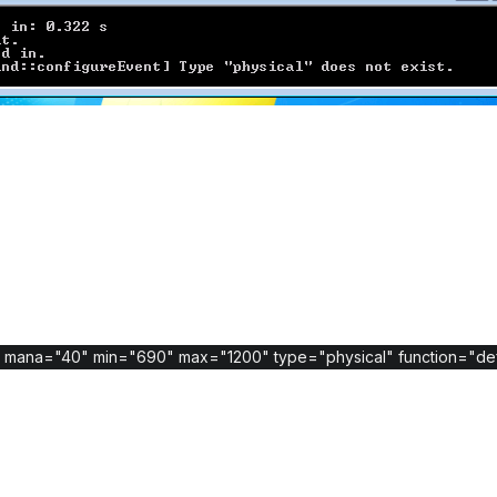
 mana="40" min="690" max="1200" type="physical" function="de