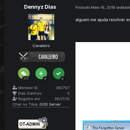
Dennyz Dias
Postado
Maio 16, 2016
(editad
alguem me ajuda resolver e
Cavaleiro
177
9
0
Member ID:
382797
Dias Ganhos:
0
Registro em:
06/17/15
Char no Tibia:
GOD Server