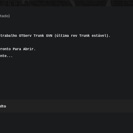
itado)
 trabalho
OTServ
Trunk
SVN
(última
rev
Trunk
estável).
Pronto Para Abrir
.
ente...
lto