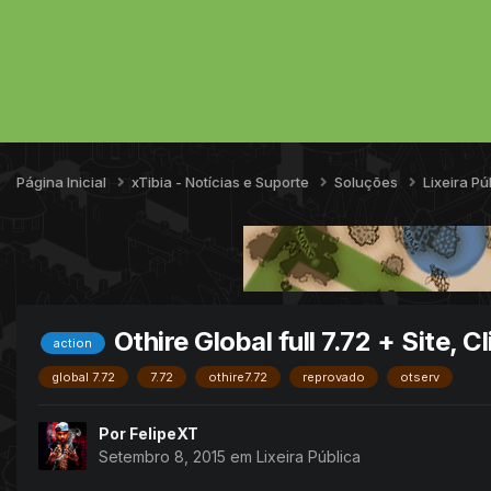
Página Inicial
xTibia - Notícias e Suporte
Soluções
Lixeira Pú
Othire Global full 7.72 + Site, C
action
global 7.72
7.72
othire7.72
reprovado
otserv
Por
FelipeXT
Setembro 8, 2015
em
Lixeira Pública