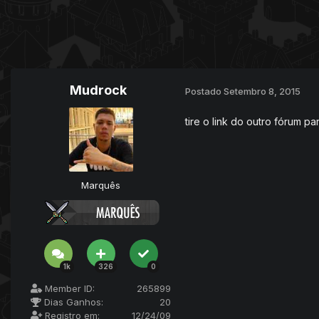
Mudrock
Postado
Setembro 8, 2015
tire o link do outro fórum p
Marquês
1k
326
0
Member ID:
265899
Dias Ganhos:
20
Registro em:
12/24/09