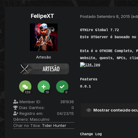
FelipeXT
Postado
Setembro 8, 2015
(ed
OTHire
Global 7.72
Este
OTServer
é baseado no
Esta é o
OTHIRE
Completo,
Artesão
Website
,
quests,
NPCs
,
cli
Features
0.0.1
126
19
0
Member ID:
381936
Dias Ganhos:
0
Mostrar conteúdo ocu
Registro em:
04/23/15
Gênero:
Masculino
Char no Tibia:
Tider Hunter
Change Log