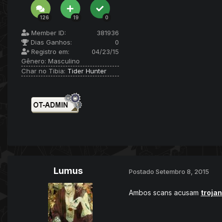
126
19
0
Member ID:
381936
Dias Ganhos:
0
Registro em:
04/23/15
Gênero:
Masculino
Char no Tibia:
Tider Hunter
Lumus
Postado
Setembro 8, 2015
Ambos scans acusam
trojan