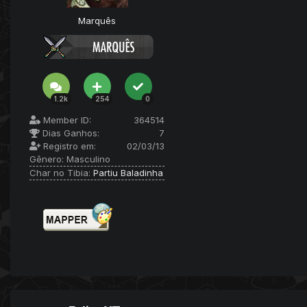
Marquês
1.2k
254
0
Member ID:
364514
Dias Ganhos:
7
Registro em:
02/03/13
Gênero:
Masculino
Char no Tibia:
Partiu Baladinha