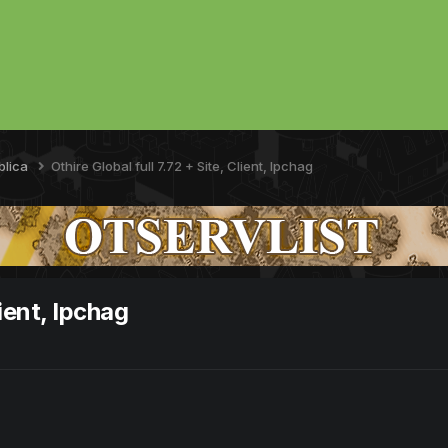
blica
Othire Global full 7.72 + Site, Client, Ipchag
lient, Ipchag