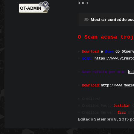
0.0.1
Mostrar conteúdo ocu
O Scan acusa troj
►
Download
e
Scan
do Otser
»
Scan:
https://www.virust
»
Scan refeito por min:
ht
»
Download:
http://www.medi
► Creditos!
» Creditos Post:
Justikar
O
» Creditos Server:
Ezzz
Otl
Editado
Setembro 8, 2015
p