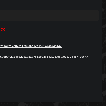
sco!
1711a7f12c8261423/analysis/1424024944/
a53bb3f2324e828e1711a7f12c8261423/analysis/1441748054/