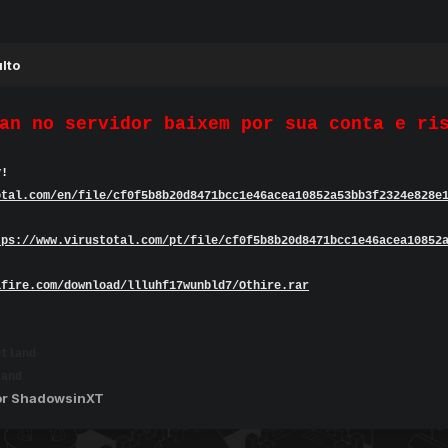
lto
an no servidor baixem por sua conta e ri
v!
otal.com/en/file/cf0f5b8b20d8471bcc1e46acea10852a53bb3f2324e828e
tps://www.virustotal.com/pt/file/cf0f5b8b20d8471bcc1e46acea10852
afire.com/download/llluhf17wunbld7/Othire.rar
tland
and
or ShadowsinXT