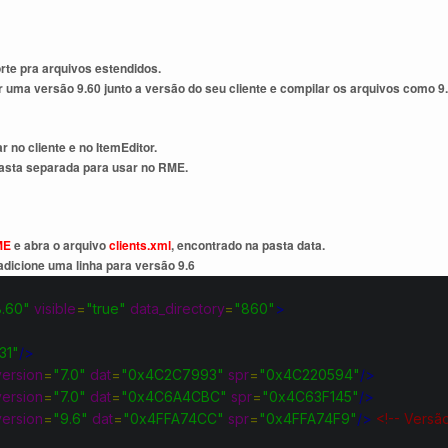
rte pra arquivos estendidos.
ar uma versão 9.60 junto a versão do seu cliente e compilar os arquivos como 
 no cliente e no ItemEditor.
asta separada para usar no RME.
ME
e abra o arquivo
clients.xml
, encontrado na pasta data.
 adicione uma linha para versão 9.6
8.60"
visible
=
"true"
data_directory
=
"860"
>
.31"
/>
version
=
"7.0"
dat
=
"0x4C2C7993"
spr
=
"0x4C220594"
/>
version
=
"7.0"
dat
=
"0x4C6A4CBC"
spr
=
"0x4C63F145"
/>
version
=
"9.6"
dat
=
"0x4FFA74CC"
spr
=
"0x4FFA74F9"
/>
<!-- Versã