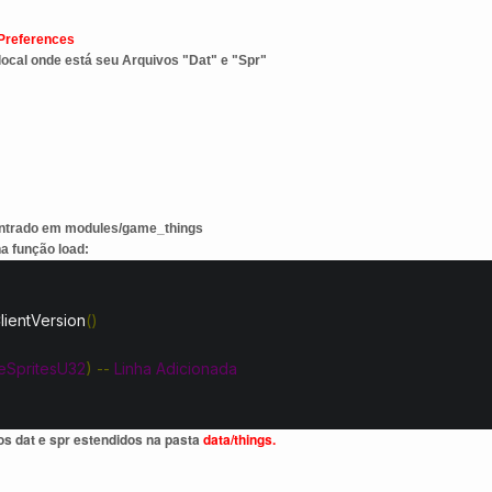
 Preferences
local onde está seu Arquivos "Dat" e "Spr"
contrado em modules/game_things
na função load:
lientVersion
()
SpritesU32
)
--
Linha
Adicionada
os dat e spr estendidos na pasta
data/things.