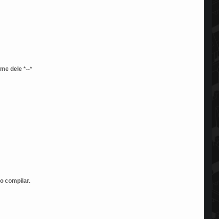
me dele *--*
o compilar.