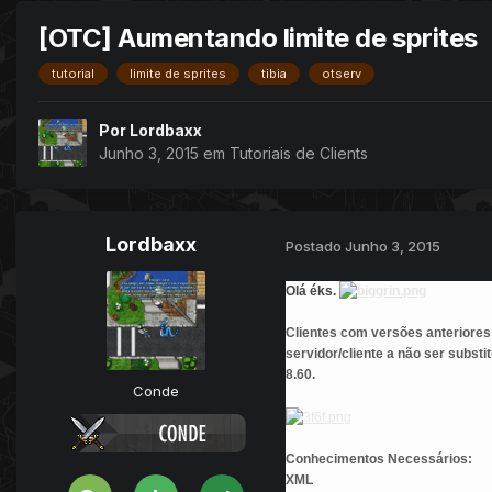
[OTC] Aumentando limite de sprites
tutorial
limite de sprites
tibia
otserv
Por
Lordbaxx
Junho 3, 2015
em
Tutoriais de Clients
Lordbaxx
Postado
Junho 3, 2015
Olá éks.
Clientes com versões anteriores 
servidor/cliente a não ser substi
8.60.
Conde
Conhecimentos Necessários:
XML