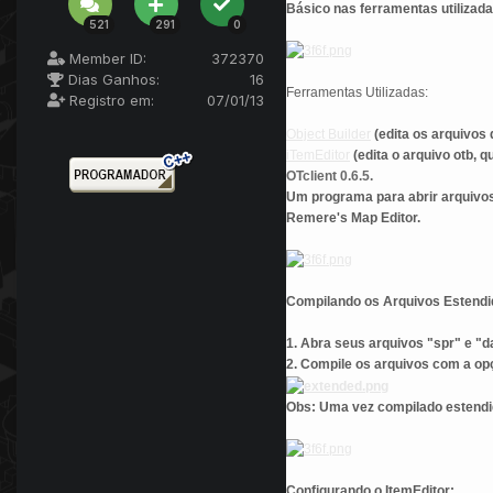
Básico nas ferramentas utilizada
521
291
0
Member ID:
372370
Dias Ganhos:
16
Ferramentas Utilizadas:
Registro em:
07/01/13
Object Builder
(edita os arquivos 
iTemEditor
(edita o arquivo otb, 
OTclient 0.6.5.
Um programa para abrir arquivo
Remere's Map Editor.
Compilando os Arquivos Estendi
1. Abra seus arquivos "spr" e "da
2. Compile os arquivos com a op
Obs: Uma vez compilado estendid
Configurando o ItemEditor: