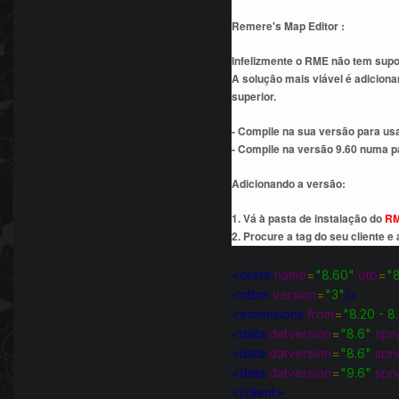
Remere's Map Editor :
Infelizmente o RME não tem supo
A solução mais viável é adicion
superior.
- Compile na sua versão para usar
- Compile na versão 9.60 numa p
Adicionando a versão:
1. Vá à pasta de instalação do
R
2. Procure a tag do seu cliente e
<client
name
=
"8.60"
otb
=
"
<otbm
version
=
"3"
/>
<extensions
from
=
"8.20 - 8
<data
datversion
=
"8.6"
spr
<data
datversion
=
"8.6"
spr
<data
datversion
=
"9.6"
spr
</client>