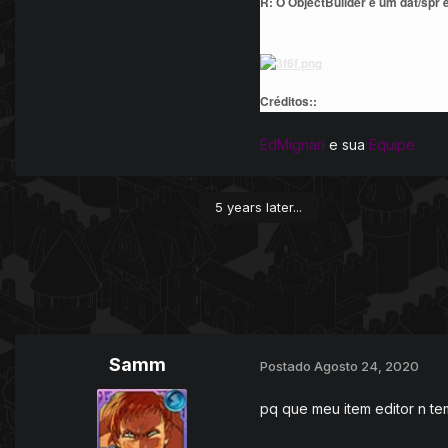
R: O ObjectBuilder é um dat/spr e
Créditos::
EdMignari
e sua
Equipe
5 years later...
Samm
Postado
Agosto 24, 2020
pq que meu item editor n te