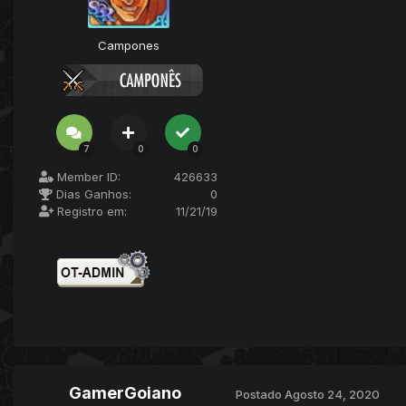
Campones
7
0
0
Member ID:
426633
Dias Ganhos:
0
Registro em:
11/21/19
GamerGoiano
Postado
Agosto 24, 2020