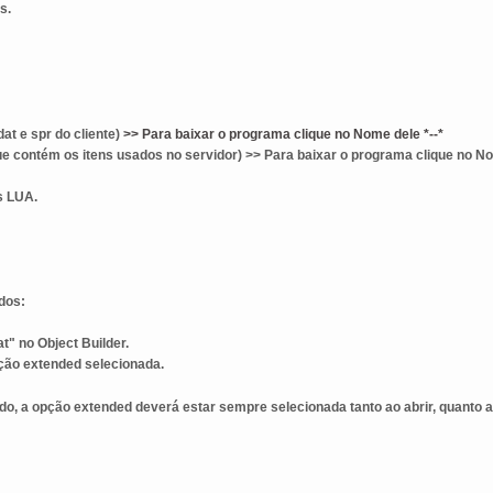
s.
dat e spr do cliente)
>> Para baixar o programa clique no Nome dele *--*
que contém os itens usados no servidor) >> Para baixar o programa clique no No
s LUA.
dos:
t" no Object Builder.
ção extended selecionada.
o, a opção extended deverá estar sempre selecionada tanto ao abrir, quanto a