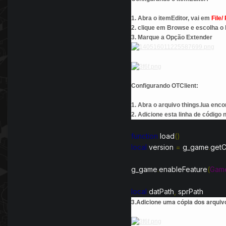
1. Abra o itemEditor, vai em
File/
2. clique em Browse e escolha o 
3. Marque a Opção Extender
Configurando OTClient:
1. Abra o arquivo things.lua en
2. Adicione esta linha de código 
function
load
()
local
version
=
g_game
.
getC
g_game
.
enableFeature
(
Game
local
datPath
,
sprPath
3.Adicione uma cópia dos arquiv