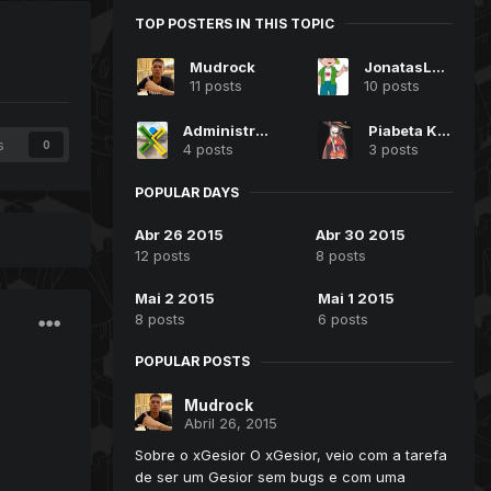
TOP POSTERS IN THIS TOPIC
Mudrock
JonatasLucasf
11 posts
10 posts
Administrador
Piabeta Kun
s
0
4 posts
3 posts
POPULAR DAYS
Abr 26 2015
Abr 30 2015
12 posts
8 posts
Mai 2 2015
Mai 1 2015
8 posts
6 posts
POPULAR POSTS
Mudrock
Abril 26, 2015
Sobre o xGesior O xGesior, veio com a tarefa
de ser um Gesior sem bugs e com uma