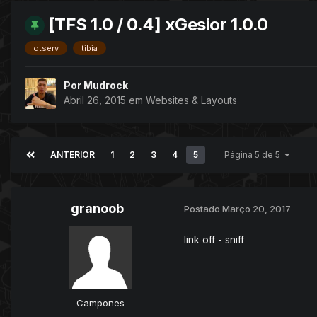
[TFS 1.0 / 0.4] xGesior 1.0.0
otserv
tibia
Por
Mudrock
Abril 26, 2015
em
Websites & Layouts
ANTERIOR
1
2
3
4
5
Página 5 de 5
granoob
Postado
Março 20, 2017
link off - sniff
Campones