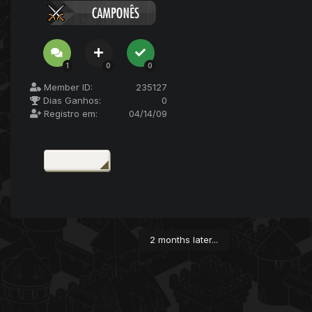
1
0
0
Member ID:
235127
Dias Ganhos:
0
Registro em:
04/14/09
2 months later...