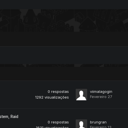
0
respostas
viimalagogin
Fevereiro 27
1292
visualizações
stem, Raid
0
respostas
brungran
Fevereiro 13
1631
visualizações