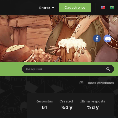
Cadastre-se
Entrar
Todas Atividades
Respostas
Created
Última resposta
61
%d y
%d y