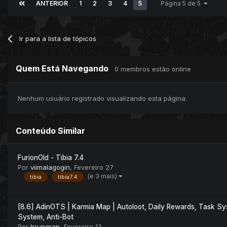
ANTERIOR
1
2
3
4
5
Página 5 de 5
Ir para a lista de tópicos
Quem Está Navegando
0 membros estão online
Nenhum usuário registrado visualizando esta página.
Conteúdo Similar
FurionOld - Tibia 7.4
Por
viimalagogin
,
Fevereiro 27
(e 3 mais)
tibia
tibia7.4
[8.6] AdinOTS | Karmia Map | Autoloot, Daily Rewards, Task Sy
System, Anti-Bot
Por
brungran
,
Fevereiro 13