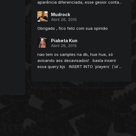
aparência diferenciada, esse gesior conta...
Mudrock
Abril 26, 2015
Obrigado , fico feliz com sua opinião
Piabeta Kun
Abril 26, 2015
nao tem os samples na db, hue hue, só
avisando aos desavisados! basta inserir
essa query bjs INSERT INTO `players` (`id`...