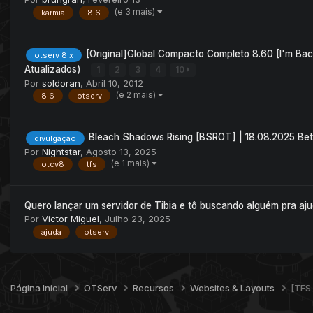
(e 3 mais)
karmia
8.6
[Original]Global Compacto Completo 8.60 [I'm Bac
otserv 8.x
Atualizados)
1
2
3
4
10
Por
soldoran
,
Abril 10, 2012
(e 2 mais)
8.6
otserv
Bleach Shadows Rising [BSROT] | 18.08.2025 Bet
divulgação
Por
Nightstar
,
Agosto 13, 2025
(e 1 mais)
otcv8
tfs
Quero lançar um servidor de Tibia e tô buscando alguém pra aju
Por
Victor Miguel
,
Julho 23, 2025
ajuda
otserv
Página Inicial
OTServ
Recursos
Websites & Layouts
[TFS 