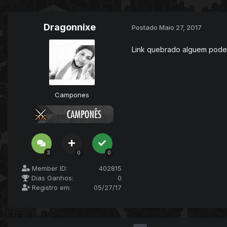
Dragonnixe
Postado
Maio 27, 2017
Link quebrado alguem pode 
Campones
3
0
0
Member ID:
402815
Dias Ganhos:
0
Registro em:
05/27/17