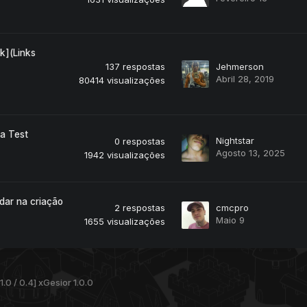
k](Links
137
respostas
Jehmerson
Abril 28, 2019
80414
visualizações
a Test
Nightstar
0
respostas
Agosto 13, 2025
1942
visualizações
dar na criação
2
respostas
cmcpro
Maio 9
1655
visualizações
1.0 / 0.4] xGesior 1.0.0