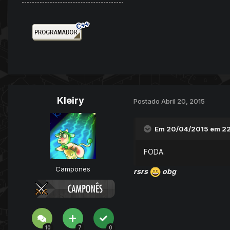
Kleiry
Postado
Abril 20, 2015
Em 20/04/2015 em 22:
FODA.
Campones
rsrs
obg
10
7
0