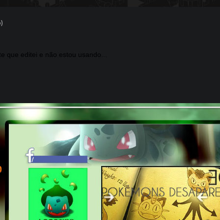
)
ite que editei e não estou usando...