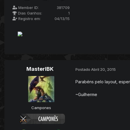
Member ID:
381709
Dias Ganhos:
1
Registro em:
04/13/15
MasterIBK
Postado
Abril 20, 2015
Parabéns pelo layout, esper
~Guilherme
Campones