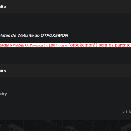
lto
emplates do Website do OTPOKEMON
(otpokemon!) sem os parente
pactar o
WebSite OTPokemon 1.0 (2014)
.Rar é:
lto
eiry
jvls
,