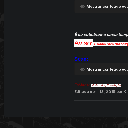
Mostrar conteúdo ocu
É só substituir a pasta t
Aviso:
A senha para descom
Scan:
Mostrar conteúdo ocu
Créditos>
Modern Acc; Kranzix; Eu
Editado
Abril 13, 2015
por Kl