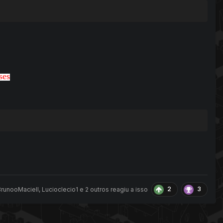
ses
2
3
BrunooMaciell
,
Lucioclecio1
e
2 outros
reagiu a isso