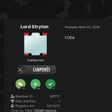
Lord Stryton
Postado
Abril 20, 2015
FODA.
Campones
73
18
0
Member ID:
381717
Dias Ganhos:
1
Registro em:
04/13/15
Char no Tibia:
[ADM] Harlock