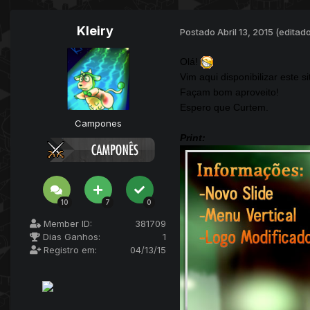
Kleiry
Postado
Abril 13, 2015
(editado
Olá!
Vim aqui disponibilizar este s
Façam bom aproveito!
Espero que Curtem.
Campones
Print:
10
7
0
Member ID:
381709
Dias Ganhos:
1
Registro em:
04/13/15