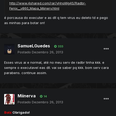
http://www.4shared.com/rar/yHnoWg4S/Radbr-
Fenix__v860_Mapa_Miinerv.html
é porcausa do executer e as dll q tem virus eu deleto td e pego
as minhas para botar on!
SamueLGuedes
333
Postado
Dezembro 26, 2013
Esses virus ai e normal, até no meu serv de radbr tinha kkk. e
sempre o executavel eas dll. vai se saber pq kkk. bom serv cara
parabens. continue assim.
Miinerva
14
Postado
Dezembro 26, 2013
Bolz
Obrigado!