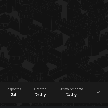
Respostas
Created
Última resposta
34
%d y
%d y