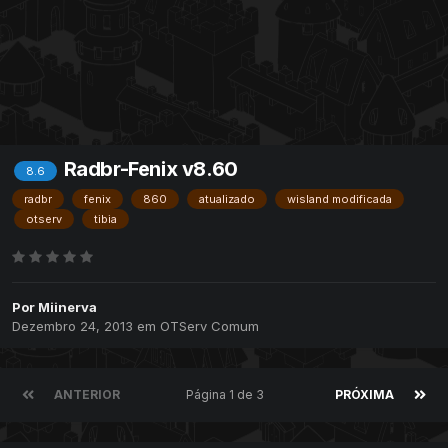
Radbr-Fenix v8.60
8.6
radbr
fenix
860
atualizado
wisland modificada
otserv
tibia
Por
Miinerva
Dezembro 24, 2013
em
OTServ Comum
ANTERIOR
Página 1 de 3
PRÓXIMA