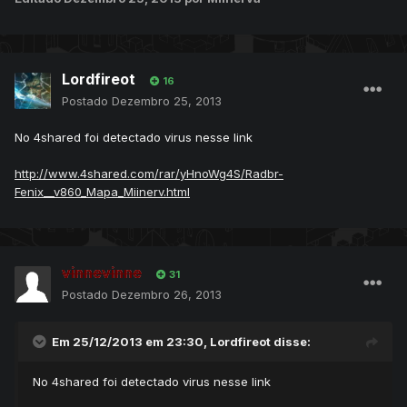
Lordfireot
16
Postado
Dezembro 25, 2013
No 4shared foi detectado virus nesse link
http://www.4shared.com/rar/yHnoWg4S/Radbr-
Fenix__v860_Mapa_Miinerv.html
vinnevinne
31
Postado
Dezembro 26, 2013
Em 25/12/2013 em 23:30, Lordfireot disse:
No 4shared foi detectado virus nesse link