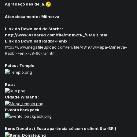
Agradeço des de já.
Atenciosamente : Miinerva
Link do Download do Starbr :
http://www.4shared.com/file/mb1b2tR_/StaBR.html
Link do Download Radbr-Fenix :
http://www.megafileupload.com/en/file/481978/Mapa-Miinerva-
Radbr-Fenix-v8-60-rar.html
Fotos : Templo
Rua :
Cidade Wisland :
Evento backpack :
Itens Donate : ( Essa aparência só com o client StarBR )