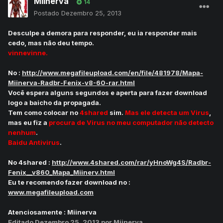
Miinerva
14
Postado
Dezembro 25, 2013
Desculpe a demora para responder, eu ia responder mais
cedo, mas não deu tempo.
vinnevinne.
No :
http://www.megafileupload.com/en/file/481978/Mapa-
Miinerva-Radbr-Fenix-v8-60-rar.html
Você espera alguns segundos e aperta para fazer download
logo a baicho da propagada.
Tem como colocar no
4shared
sim.
Mas ele detecta um Virus
,
mas eu fiz a
procura de Virus no meu computador não detecto
nenhum
.
Baidu Antivirus
.
No 4shared :
http://www.4shared.com/rar/yHnoWg4S/Radbr-
Fenix__v860_Mapa_Miinerv.html
Eu te recomendo fazer download no :
www.megafileupload.com
Atenciosamente : Miinerva
Editado
Dezembro 25, 2013
por Miinerva