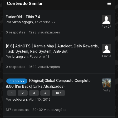
Conteúdo Similar
FurionOld - Tibia 7.4
Por
viimalagogin
,
Fevereiro 27
0
respostas
1298
visualizações
[8.6] AdinOTS | Karmia Map | Autoloot, Daily Rewards,
Task System, Raid System, Anti-Bot
Por
brungran
,
Fevereiro 13
0
respostas
1633
visualizações
[Original]Global Compacto Completo
otserv 8.x
8.60 [I'm Back](Links Atualizados)
1
2
3
4
10
Por
soldoran
,
Abril 10, 2012
137
respostas
80432
visualizações