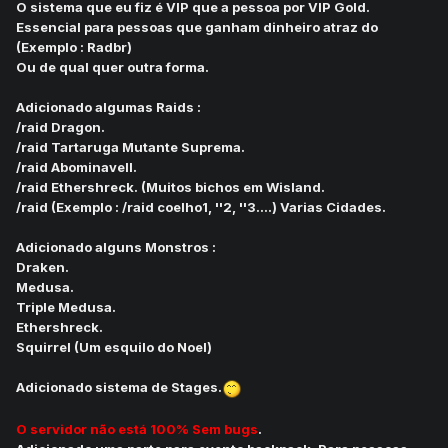
O sistema que eu fiz é VIP que a pessoa por VIP Gold.
Essencial para pessoas que ganham dinheiro atraz do
(Exemplo : Radbr)
Ou de qual quer outra forma.
Adicionado algumas Raids :
/raid Dragon.
/raid Tartaruga Mutante Suprema.
/raid Abominavell.
/raid Ethershreck. (Muitos bichos em Wisland.
/raid (Exemplo : /raid coelho1, ''2, ''3....) Varias Cidades.
Adicionado alguns Monstros :
Draken.
Medusa.
Triple Medusa.
Ethershreck.
Squirrel (Um esquilo do Noel)
Adicionado sistema de Stages.
O servidor não está 100% Sem bugs
.