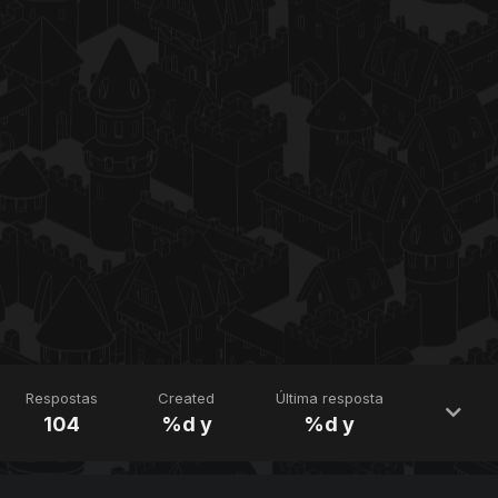
Respostas
Created
Última resposta
104
%d y
%d y