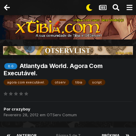
Atlantyda World. Agora Com
8.6
Executável.
agora com executável.
otserv
tibia
script
Por
crazyboy
Fevereiro 28, 2012
em
OTServ Comum
ANTERIOR
Página 5 de 7
PRÓXIMA