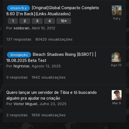
[Original]Global Compacto Completo
otserv 8.x
8.60 [I'm Back](Links Atualizados)
1
2
3
4
10
Por
soldoran
,
Abril 10, 2012
137
respostas
80420
visualizações
Bleach Shadows Rising [BSROT] |
divulgação
18.08.2025 Beta Test
Por
Nightstar
,
Agosto 13, 2025
0
respostas
1942
visualizações
Quero lançar um servidor de Tibia e tô buscando
alguém pra ajudar na criação
Por
Victor Miguel
,
Julho 23, 2025
2
respostas
1656
visualizações