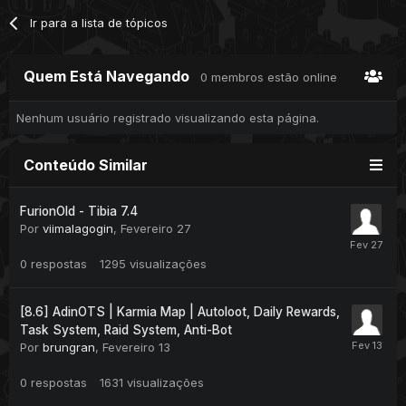
Ir para a lista de tópicos
Quem Está Navegando
0 membros estão online
Nenhum usuário registrado visualizando esta página.
Conteúdo Similar
FurionOld - Tibia 7.4
Por
viimalagogin
,
Fevereiro 27
0
respostas
1295
visualizações
[8.6] AdinOTS | Karmia Map | Autoloot, Daily Rewards,
Task System, Raid System, Anti-Bot
Por
brungran
,
Fevereiro 13
0
respostas
1631
visualizações