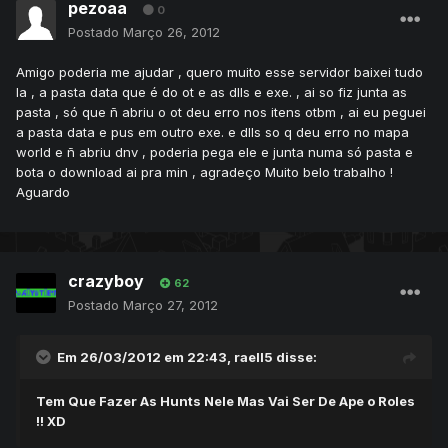
pezoaa
0
Postado
Março 26, 2012
Amigo poderia me ajudar , quero muito esse servidor baixei tudo
la , a pasta data que é do ot e as dlls e exe. , ai so fiz junta as
pasta , só que ñ abriu o ot deu erro nos itens otbm , ai eu peguei
a pasta data e pus em outro exe. e dlls so q deu erro no mapa
world e ñ abriu dnv , poderia pega ele e junta numa só pasta e
bota o download ai pra min , agradeço Muito belo trabalho !
Aguardo
crazyboy
62
Postado
Março 27, 2012
Em 26/03/2012 em 22:43, raell5 disse:
Tem Que Fazer As Hunts Nele Mas Vai Ser De Ape o Roles
!! XD