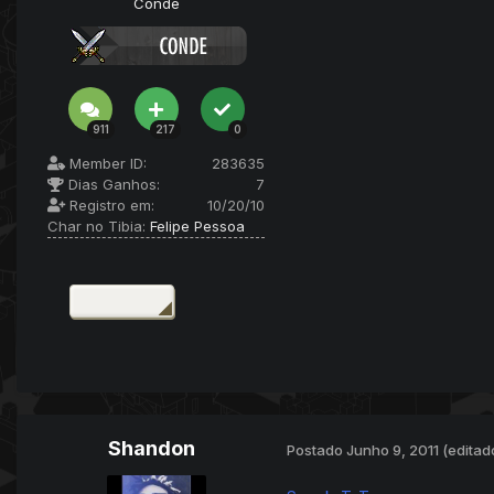
Conde
911
217
0
Member ID:
283635
Dias Ganhos:
7
Registro em:
10/20/10
Char no Tibia:
Felipe Pessoa
Shandon
Postado
Junho 9, 2011
(editad