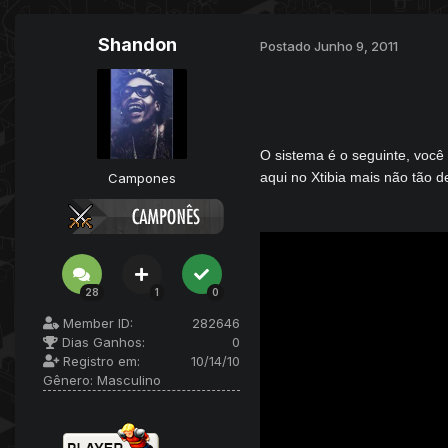
Shandon
Postado
Junho 9, 2011
O sistema é o seguinte, você
aqui no Xtibia mais não tão
Campones
28
1
0
Member ID:
282646
Dias Ganhos:
0
Registro em:
10/14/10
Gênero:
Masculino