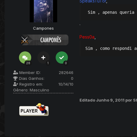
SpeaksTuTor
,
 Sim , apenas queria 
.
Campones
Pess0a
,
Sim , como respondi a
28
1
0
Member ID:
282646
Dias Ganhos:
0
Registro em:
10/14/10
Gênero:
Masculino
Editado
Junho 9, 2011
por 