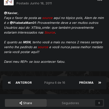
Postado
Junho 18, 2011
@Xavier
,
Faça o favor de posta as
source
aqui no tópico pois, Alem de mim
é o
@PiabetaMan01
Provavelmente deve a ver muitos outros
Usuários aqui do :XTibia_smile: que também provavelmente
estariam interessados nas
Source
.
E quanto ao
MSN
, tenho você a mais ou menos 2 meses sempre
venho lhe pedindo as
source
e você nunca passa melhor metádo
seria você postar aqui!!
Darei meu REP+ se isso acontecer falou.
ANTERIOR
Página 6 de 16
PRÓXIMA
Share
Seguidores
0