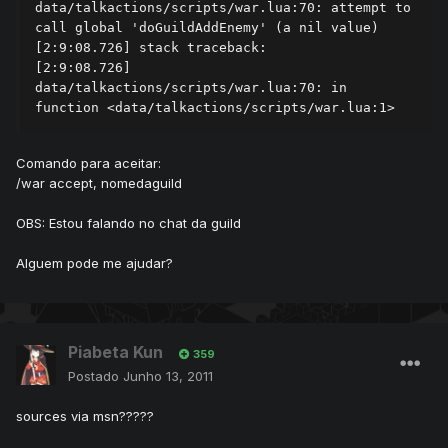
data/talkactions/scripts/war.lua:70: attempt to 
call global 'doGuildAddEnemy' (a nil value)

[2:9:08.726] stack traceback:

[2:9:08.726]    
data/talkactions/scripts/war.lua:70: in 
Comando para aceitar:
/war accept, nomedaguild
OBS: Estou falando no chat da guild
Alguem pode me ajudar?
Piabeta Kun
359
Postado
Junho 13, 2011
sources via msn?????