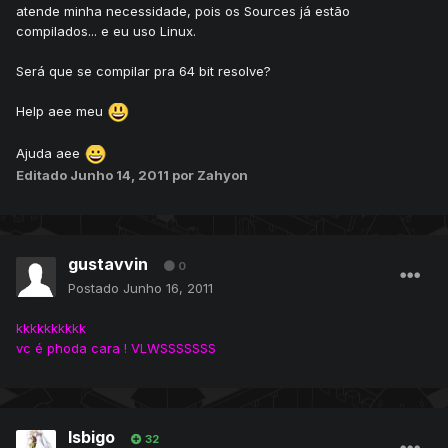
atende minha necessidade, pois os Sources já estão
compilados... e eu uso Linux.
Será que se compilar pra 64 bit resolve?
Help aee meu
Ajuda aee
Editado
Junho 14, 2011
por Zahyon
gustavvin
0
Postado
Junho 16, 2011
kkkkkkkkkk
vc é phoda cara ! VLWSSSSSSS
Isbigo
32