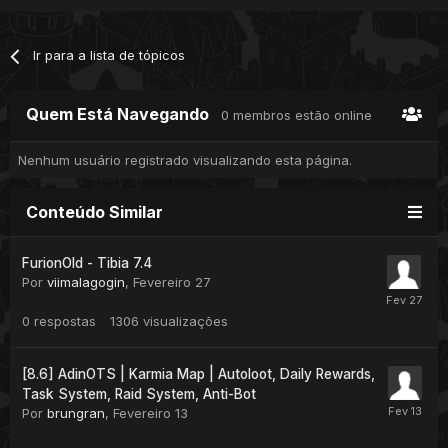
Ir para a lista de tópicos
Quem Está Navegando
0 membros estão online
Nenhum usuário registrado visualizando esta página.
Conteúdo Similar
FurionOld - Tibia 7.4
Por
viimalagogin
,
Fevereiro 27
0
respostas
1306
visualizações
[8.6] AdinOTS | Karmia Map | Autoloot, Daily Rewards,
Task System, Raid System, Anti-Bot
Por
brungran
,
Fevereiro 13