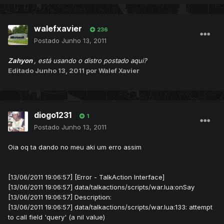
walefxavier
236
Postado
Junho 13, 2011
Zahyon
, está usando o distro postado aqui?
Editado
Junho 13, 2011
por Walef Xavier
diogo1231
1
Postado
Junho 13, 2011
Oia oq ta dando no meu aki um erro assim
[13/06/2011 19:06:57] [Error - TalkAction Interface]
[13/06/2011 19:06:57] data/talkactions/scripts/war.lua:onSay
[13/06/2011 19:06:57] Description:
[13/06/2011 19:06:57] data/talkactions/scripts/war.lua:133: attempt
to call field 'query' (a nil value)