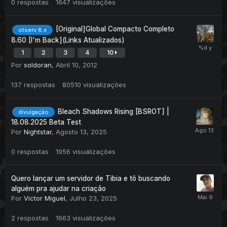
0
respostas
1647
visualizações
[Original]Global Compacto Completo
otserv 8.x
8.60 [I'm Back](Links Atualizados)
1
2
3
4
10
Por
soldoran
,
Abril 10, 2012
137
respostas
80510
visualizações
Bleach Shadows Rising [BSROT] |
divulgação
18.08.2025 Beta Test
Por
Nightstar
,
Agosto 13, 2025
0
respostas
1956
visualizações
Quero lançar um servidor de Tibia e tô buscando
alguém pra ajudar na criação
Por
Victor Miguel
,
Julho 23, 2025
2
respostas
1663
visualizações