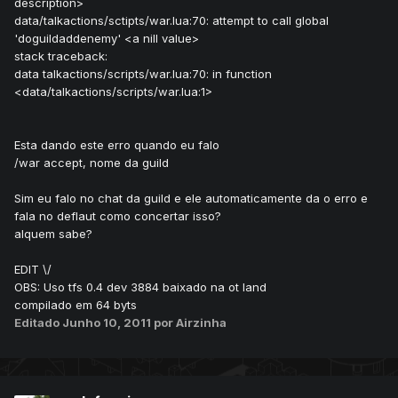
description>
data/talkactions/sctipts/war.lua:70: attempt to call global
'doguildaddenemy' <a nill value>
stack traceback:
data talkactions/scripts/war.lua:70: in function
<data/talkactions/scripts/war.lua:1>
Esta dando este erro quando eu falo
/war accept, nome da guild
Sim eu falo no chat da guild e ele automaticamente da o erro e
fala no deflaut como concertar isso?
alquem sabe?
EDIT \/
OBS: Uso tfs 0.4 dev 3884 baixado na ot land
compilado em 64 byts
Editado
Junho 10, 2011
por Airzinha