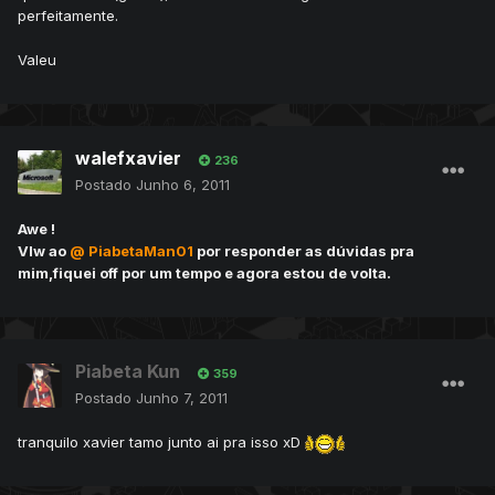
perfeitamente.
Valeu
walefxavier
236
Postado
Junho 6, 2011
Awe !
Vlw ao
@ PiabetaMan01
por responder as dúvidas pra
mim,fiquei off por um tempo e agora estou de volta.
Piabeta Kun
359
Postado
Junho 7, 2011
tranquilo xavier tamo junto ai pra isso xD