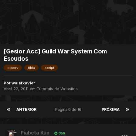
[Gesior Acc] Guild War System Com
Escudos
otserv
tibia
script
Por
walefxavier
Abril 22, 2011
em
Tutoriais de Websites
ANTERIOR
Página 6 de 16
PRÓXIMA
Piabeta Kun
359