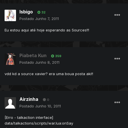
Isbigo
32
Postado
Junho 7, 2011
Eu estou aqui até hoje esperando as Sources!!!
Piabeta Kun
359
Postado
Junho 8, 2011
vdd kd a source xavier? era uma boua posta aki!!
Airzinha
0
Postado
Junho 10, 2011
[Erro - talkaction interface]
data/talkactions/scripts/war.lua:onSay