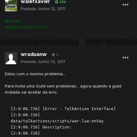
walefxavier
236
Postado
Junho 12, 2011
Msn ae:
WalefXavier@live.com
wraduanw
0
Postado
Junho 13, 2011
Estou com o mesmo problema...
Para Invita uma Guild sem problemas... agora quando a guild
invitada vai aceitar da erro.
[2:9:08.726] [Error - TalkAction Interface] 

[2:9:08.726] 
data/talkactions/scripts/war.lua:onSay

[2:9:08.726] Description: 

[2:9:08.726] 