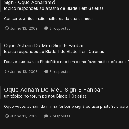
Sign ( Oque Acharam?)
tópico respondeu ao
anasha
de
Blade II
em
Galerias
Concerteza, fico muito melhores do que os meus
Junho 13, 2008
9 respostas
Oque Acham Do Meu Sign E Fanbar
tópico respondeu ao
Blade II
de
Blade II
em
Galerias
Foda, é que eu uso PhotoFiltre nao tem como fazer muitos efeitos e
Junho 13, 2008
7 respostas
Oque Acham Do Meu Sign E Fanbar
um tópico no fórum postou
Blade II
Galerias
Oque vocês acham da minha fanbar e sign? eu usei photofiltre para cr
Junho 12, 2008
7 respostas