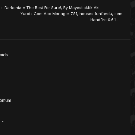
 Darkonia = The Best For Sure!, By MayestickKk Aki -------------
--------------- Yurotz Com Acc Manager 7.81, houses funfandu, sem
-------------------------------------------------- Handfire 0.6.1...
aids
Comum
)