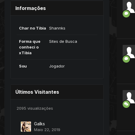
Informações
Char no Tibia
Shannks
Forma que
Sites de Busca
conheci o
xTibia
Sou
Jogador
Últimos Visitantes
2095 visualizações
Galks
Maio 22, 2019