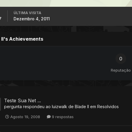
ÚLTIMA VISITA
7
Dezembro 4, 2011
 II's Achievements
0
Reputação
Teste Sua Net ...
pergunta respondeu ao
luizwalk
de
Blade II
em
Resolvidos
Agosto 19, 2008
9 respostas