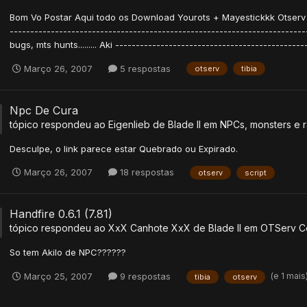
Bom Vo Postar Aqui todo os Download Yourots + Mayestickkk Otserv +
--------------------------------------------------------------------
bugs, mts hunts......... Aki ----------------------------------------------
Março 26, 2007
5 respostas
otserv
tibia
Npc De Cura
tópico respondeu ao
Eigenlieb
de
Blade II
em
NPCs, monsters e r
Desculpe, o link parece estar Quebrado ou Expirado.
Março 26, 2007
18 respostas
otserv
script
Handfire 0.6.1 (7.81)
tópico respondeu ao
XxX Canhote XxX
de
Blade II
em
OTServ 
So tem Akilo de NPC??????
(e 1 mais
Março 25, 2007
9 respostas
tibia
otserv