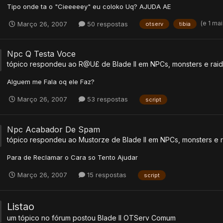
Tipo onde ta o "Cieeeeey" eu coloko Uq? AJUDA AE
(e 1 ma
Março 26, 2007
50 respostas
otserv
tibia
Npc Q Testa Voce
tópico respondeu ao
R@U£
de
Blade II
em
NPCs, monsters e rai
Alguem me Fala oq ele Faz?
Março 26, 2007
53 respostas
script
Npc Acabador De Spam
tópico respondeu ao
Mustorze
de
Blade II
em
NPCs, monsters e r
Para de Reclamar o Cara so Tento Ajudar
Março 26, 2007
15 respostas
script
Listao
um tópico no fórum postou
Blade II
OTServ Comum