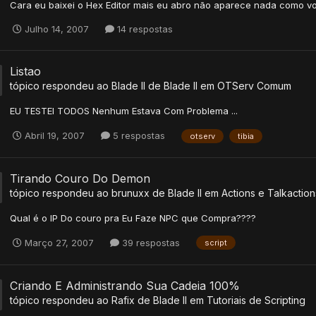
Cara eu baixei o Hex Editor mais eu abro não aparece nada como vo
Julho 14, 2007
14 respostas
Listao
tópico respondeu ao
Blade II
de
Blade II
em
OTServ Comum
EU TESTEI TODOS Nenhum Estava Com Problema ...
Abril 19, 2007
5 respostas
otserv
tibia
Tirando Couro Do Demon
tópico respondeu ao
brunuxx
de
Blade II
em
Actions e Talkaction
Qual é o IP Do couro pra Eu Faze NPC que Compra????
Março 27, 2007
39 respostas
script
Criando E Administrando Sua Cadeia 100%
tópico respondeu ao
Rafix
de
Blade II
em
Tutoriais de Scripting