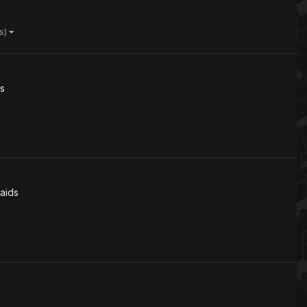
is)
ds
aids