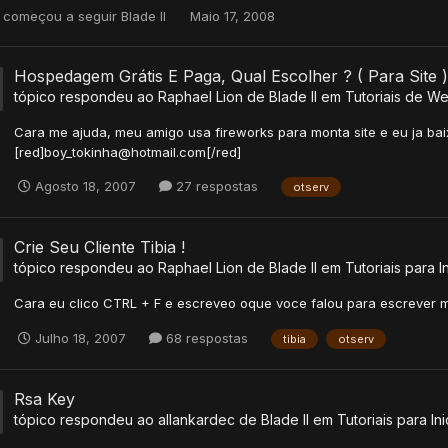
começou a seguir
Blade II
Maio 17, 2008
Hospedagem Grátis E Paga, Qual Escolher ? ( Para Site )
tópico respondeu ao
Raphael Lion
de
Blade II
em
Tutoriais de We
Cara me ajuda, meu amigo usa fireworks para monta site e eu ja ba
[red]boy_tokinha@hotmail.com[/red]
Agosto 18, 2007
27 respostas
otserv
Crie Seu Cliente Tibia !
tópico respondeu ao
Raphael Lion
de
Blade II
em
Tutoriais para I
Cara eu clico CTRL + F e escreveo oque voce falou para escrever
Julho 18, 2007
68 respostas
tibia
otserv
Rsa Key
tópico respondeu ao
allankardec
de
Blade II
em
Tutoriais para In