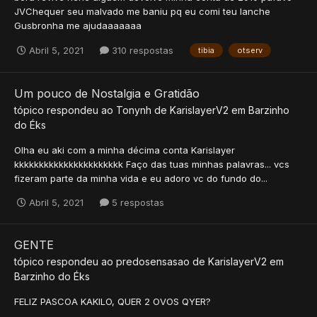
JVChequer seu malvado me baniu pq eu comi teu lanche
Gusbronha me ajudaaaaaaa
Abril 5, 2021
310 respostas
tibia
otserv
Um pouco de Nostalgia e Gratidão
tópico respondeu ao
Tonynh
de
KarislayerV2
em
Barzinho
do Éks
Olha eu aki com a minha décima conta Karislayer
kkkkkkkkkkkkkkkkkkkkkk Faço das tuas minhas palavras... vcs
fizeram parte da minha vida e eu adoro vc do fundo do...
Abril 5, 2021
5 respostas
GENTE
tópico respondeu ao
predosensasao
de
KarislayerV2
em
Barzinho do Éks
FELIZ PASCOA KAKILO, QUER 2 OVOS QYER?