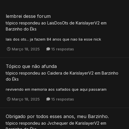
lembrei desse forum
tópico respondeu ao
LaisDosOts
de
KarislayerV2
em
Barzinho do Éks
lais dos ots... ja fazem 84 anos que nao lia esse nick
Março 18, 2025
15 respostas
Tópico que não afunda
tópico respondeu ao
Caidera
de
KarislayerV2
em
Barzinho
do Éks
revivendo em memoria aos safados que aqui passaram
Março 18, 2025
15 respostas
Obrigado por todos esses anos, meu Barzinho.
tópico respondeu ao
Jvchequer
de
KarislayerV2
em