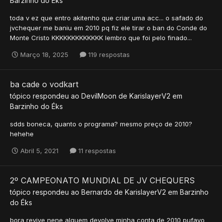
Barzinho do Éks
toda v ez que entro akitenho que criar uma acc... o safado do
jvchequer me baniu em 2010 pq fiz ele tirar o ban do Conde do
Monte Cristo KKKKKKKKKKKKK lembro que foi pelo finado...
Março 18, 2025
119 respostas
ba cade o vodkart
tópico respondeu ao
DevilMoon
de
KarislayerV2
em
Barzinho do Éks
sdds boneca, quanto o programa? mesmo preço de 2010?
hehehe
Abril 5, 2021
11 respostas
2º CAMPEONATO MUNDIAL DE JV CHEQUERS
tópico respondeu ao
Bernardo
de
KarislayerV2
em
Barzinho
do Éks
bora revive nene alguem devolve minha conta de 2010 pufavo