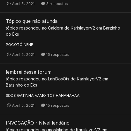
Abril 5, 2021
3 respostas
Tópico que não afunda
tópico respondeu ao
Caidera
de
KarislayerV2
em
Barzinho
do Éks
POCOTÓ NENE
Abril 5, 2021
15 respostas
lembrei desse forum
tópico respondeu ao
LaisDosOts
de
KarislayerV2
em
Barzinho do Éks
SDDS GATINHA VAMO TC? HAHAHAHAA
Abril 5, 2021
15 respostas
INVOCAÇÃO - Nível lendário
tópico respondeu ao
moskitinho
de
KarislayerV2
em