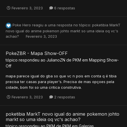
Fevereiro 3, 2023
6 respostas
Poke Hero
reagiu a uma resposta no tópico:
poketibia MarkT
novo igual do anime pokemon johto markt so uma ideia oq vc's
achao?
Fevereiro 3, 2023
PokeZBR - Mapa Show-OFF
tópico respondeu ao
JulianoZN
de
PKM
em
Mapping Show-
Off
mapa parece igual do gba so que vc n pois em conta q é tibia
precisa ter casas para player's. Precisa de mas opçoes pela
cidade, bom foi so uma critica construtiva.
Fevereiro 3, 2023
2 respostas
poketibia MarkT novo igual do anime pokemon johto
markt so uma ideia oq vc's achao?
tópico respondeu ao
PKM
de
PKM
em
Galerias