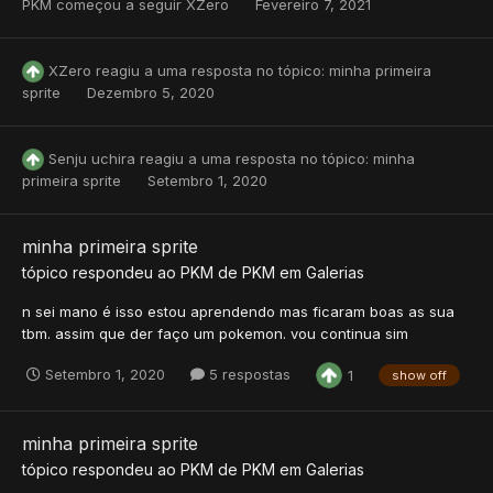
PKM
começou a seguir
XZero
Fevereiro 7, 2021
XZero
reagiu a uma resposta no tópico:
minha primeira
sprite
Dezembro 5, 2020
Senju uchira
reagiu a uma resposta no tópico:
minha
primeira sprite
Setembro 1, 2020
minha primeira sprite
tópico respondeu ao
PKM
de
PKM
em
Galerias
n sei mano é isso estou aprendendo mas ficaram boas as sua
tbm. assim que der faço um pokemon. vou continua sim
Setembro 1, 2020
5 respostas
1
show off
minha primeira sprite
tópico respondeu ao
PKM
de
PKM
em
Galerias