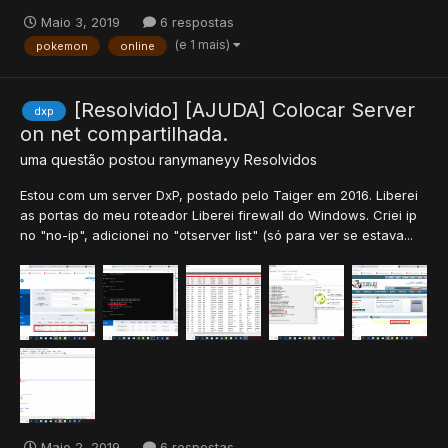
Maio 3, 2019
6 respostas
(e 1 mais)
pokemon
online
[Resolvido] [AJUDA] Colocar Server
dxp
on net compartilhada.
uma questão postou
ranymaneyy
Resolvidos
Estou com um server DxP, postado pelo Taiger em 2016. Liberei
as portas do meu roteador Liberei firewall do Windows. Criei ip
no "no-ip", adicionei no "otserver list" (só para ver se estava...
Maio 2, 2019
6 respostas