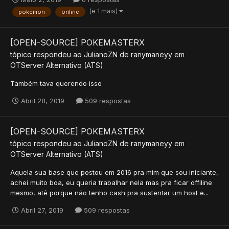
(e 1 mais)
pokemon
online
[OPEN-SOURCE] POKEMASTERX
tópico respondeu ao
JulianoZN
de
ranymaneyy
em
OTServer Alternativo (ATS)
Também tava querendo isso
Abril 28, 2019
509 respostas
[OPEN-SOURCE] POKEMASTERX
tópico respondeu ao
JulianoZN
de
ranymaneyy
em
OTServer Alternativo (ATS)
Aquela sua base que postou em 2016 pra mim que sou iniciante,
achei muito boa, eu queria trabalhar nela mas pra ficar offiline
mesmo, até porque não tenho cash pra sustentar um host e...
Abril 27, 2019
509 respostas