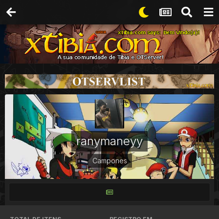
ranymaneyy
Campones