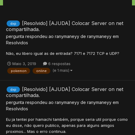
[Resolvido] [AJUDA] Colocar Server on net
dxp
compartilhada.
pergunta respondeu ao
ranymaneyy
de
ranymaneyy
em
Resolvidos
Não, eu libero igual as de entrada? 7171 e 7172 TCP e UDP?
Maio 3, 2019
6 respostas
(e 1 mais)
pokemon
online
[Resolvido] [AJUDA] Colocar Server on net
dxp
compartilhada.
pergunta respondeu ao
ranymaneyy
de
ranymaneyy
em
Resolvidos
Eu ja tentei por hamachi também, porque seria util porque como
eu disse, não quero publico, apenas para alguns amigos
proximos... Mas o erro continua.