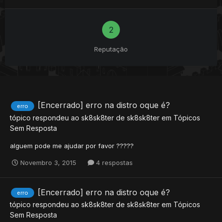
2
Reputação
[Encerrado] erro na distro oque é?
erro
tópico respondeu ao
sk8sk8ter
de
sk8sk8ter
em
Tópicos
Sem Resposta
alguem pode me ajudar por favor ?????
Novembro 3, 2015
4 respostas
[Encerrado] erro na distro oque é?
erro
tópico respondeu ao
sk8sk8ter
de
sk8sk8ter
em
Tópicos
Sem Resposta