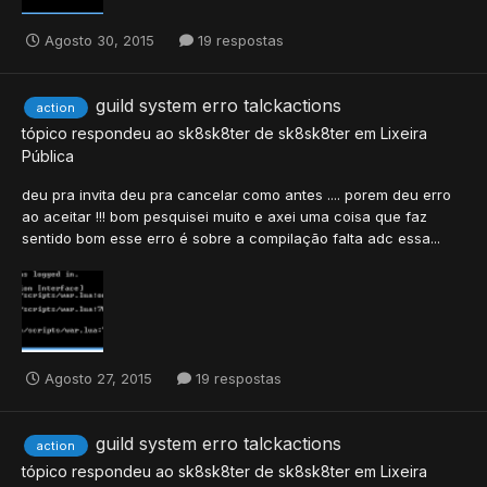
Agosto 30, 2015
19 respostas
guild system erro talckactions
action
tópico respondeu ao
sk8sk8ter
de
sk8sk8ter
em
Lixeira
Pública
deu pra invita deu pra cancelar como antes .... porem deu erro
ao aceitar !!! bom pesquisei muito e axei uma coisa que faz
sentido bom esse erro é sobre a compilação falta adc essa...
Agosto 27, 2015
19 respostas
guild system erro talckactions
action
tópico respondeu ao
sk8sk8ter
de
sk8sk8ter
em
Lixeira