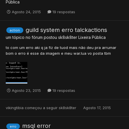
Pública
Agosto 24, 2015
19 respostas
guild system erro talckactions
action
um tópico no fórum postou
sk8sk8ter
Lixeira Pública
to com um erro aki q ja fiz de tuod mais não deu pra arrumar
bom o erro é esse da imagem e meu war.lua vo posta tbm
Agosto 23, 2015
19 respostas
vikingtibia
começou a seguir
sk8sk8ter
Agosto 17, 2015
msql error
erro