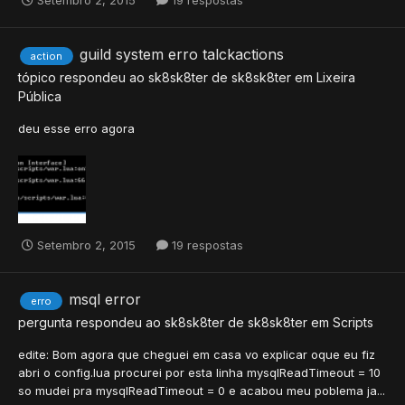
Setembro 2, 2015
19 respostas
guild system erro talckactions
action
tópico respondeu ao
sk8sk8ter
de
sk8sk8ter
em
Lixeira
Pública
deu esse erro agora
Setembro 2, 2015
19 respostas
msql error
erro
pergunta respondeu ao
sk8sk8ter
de
sk8sk8ter
em
Scripts
edite: Bom agora que cheguei em casa vo explicar oque eu fiz
abri o config.lua procurei por esta linha mysqlReadTimeout = 10
so mudei pra mysqlReadTimeout = 0 e acabou meu poblema ja...