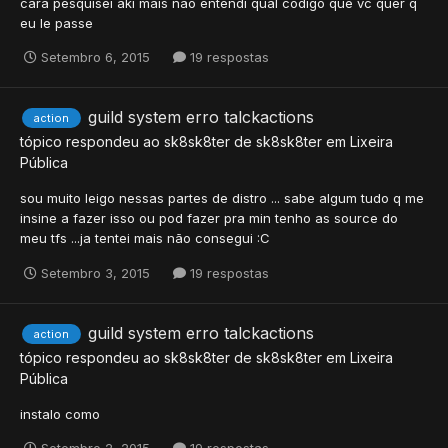
cara pesquisei aki mais não entendi qual codigo que vc quer q
eu le passe
Setembro 6, 2015
19 respostas
guild system erro talckactions
action
tópico respondeu ao
sk8sk8ter
de
sk8sk8ter
em
Lixeira
Pública
sou muito leigo nessas partes de distro ... sabe algum tudo q me
insine a fazer isso ou pod fazer pra min tenho as source do
meu tfs ...ja tentei mais não consegui :C
Setembro 3, 2015
19 respostas
guild system erro talckactions
action
tópico respondeu ao
sk8sk8ter
de
sk8sk8ter
em
Lixeira
Pública
instalo como