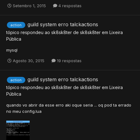
Setembro 1, 2015
4 respostas
guild system erro talckactions
action
tópico respondeu ao
sk8sk8ter
de
sk8sk8ter
em
Lixeira
Pública
mysql
Agosto 30, 2015
19 respostas
guild system erro talckactions
action
tópico respondeu ao
sk8sk8ter
de
sk8sk8ter
em
Lixeira
Pública
quando vo abrir da esse erro aki oque seria ... oq pod ta errado
no meu config.lua