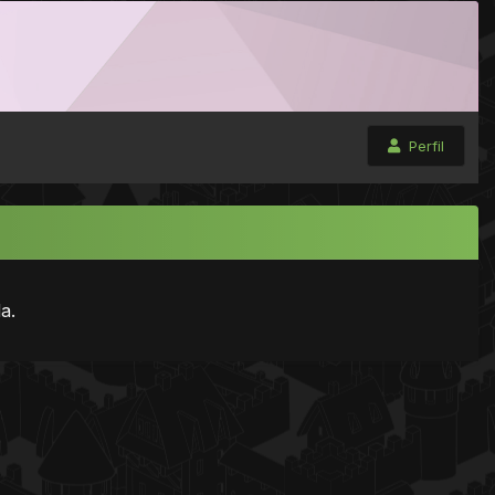
Perfil
a.