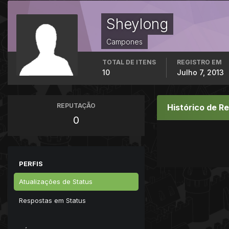
Sheylong
Campones
TOTAL DE ITENS
REGISTRO EM
10
Julho 7, 2013
REPUTAÇÃO
Histórico de R
0
PERFIS
Atualizações de Status
Respostas em Status