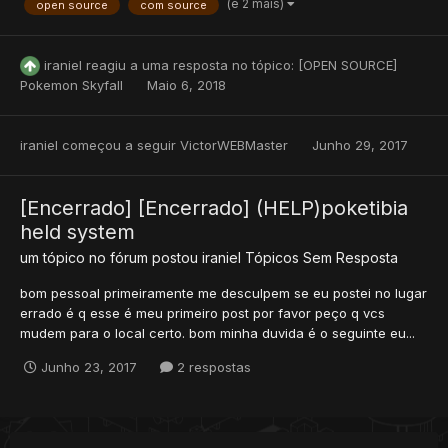
(e 2 mais)
open source
com source
iraniel
reagiu a uma resposta no tópico:
[OPEN SOURCE]
Pokemon Skyfall
Maio 6, 2018
iraniel
começou a seguir
VictorWEBMaster
Junho 29, 2017
[Encerrado] [Encerrado] (HELP)poketibia
held system
um tópico no fórum postou
iraniel
Tópicos Sem Resposta
bom pessoal primeiramente me desculpem se eu postei no lugar
errado é q esse é meu primeiro post por favor peço q vcs
mudem para o local certo. bom minha duvida é o seguinte eu...
Junho 23, 2017
2 respostas