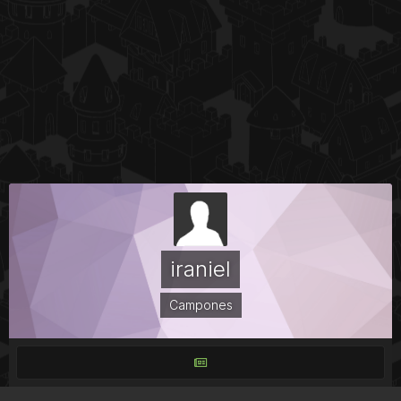
iraniel
Campones