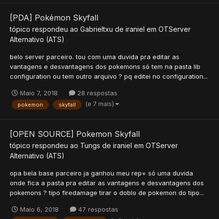
[PDA] Pokémon Skyfall
tópico respondeu ao
Gabrieltxu
de
iraniel
em
OTServer
Alternativo (ATS)
belo server parceiro. tou com uma duvida pra editar as
vantagens e desvantagens dos pokemons só tem na pasta lib
configuration ou tem outro arquivo ? pq editei no configuration...
Maio 7, 2018
28 respostas
(e 7 mais)
pokemon
skyfall
[OPEN SOURCE] Pokemon Skyfall
tópico respondeu ao
Tungs
de
iraniel
em
OTServer
Alternativo (ATS)
opa bela base parceiro ja ganhou meu rep+ só uma duvida
onde fica a pasta pra editar as vantagens e desvantagens dos
pokemons ? tipo firedamage tirar o doblo de pokemon do tipo...
Maio 6, 2018
47 respostas