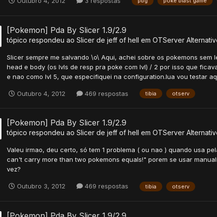
Outubro 4, 2012
3 respostas
pbg
poke blast game
[Pokemon] Pda By Slicer 1.9/2.9
tópico respondeu ao
Slicer
de
jeff of hell
em
OTServer Alternativ
Slicer sempre me salvando \o\ Aqui, achei sobre os pokemons sem lev
head e body (os lvls de resp pra poke com lvl) / 2 por isso que ficav
e nao como lvl 5, que especifiquei na configuration.lua vou testar aqu
Outubro 4, 2012
469 respostas
tibia
otserv
[Pokemon] Pda By Slicer 1.9/2.9
tópico respondeu ao
Slicer
de
jeff of hell
em
OTServer Alternativ
Valeu irmao, deu certo, só tem 1 problema ( ou nao ) quando usa pe
can't carry more than two pokemons equals!" porem se usar manualm
vez?
Outubro 3, 2012
469 respostas
tibia
otserv
[Pokemon] Pda By Slicer 1.9/2.9