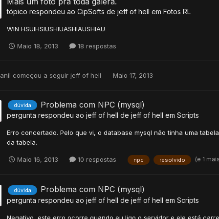
Mais um foto pra toda galera.
tópico respondeu ao
CipSofts
de
jeff of hell
em
Fotos RL
WIN HSUIHSIUSHIUASHIAUSHIAU
Maio 18, 2013
18 respostas
anil
começou a seguir
jeff of hell
Maio 17, 2013
Problema com NPC (mysql)
dúvida
pergunta respondeu ao
jeff of hell
de
jeff of hell
em
Scripts
Erro concertado. Pelo que vi, o database mysql não tinha uma tabela
da tabela.
(e 1 mai
Maio 16, 2013
10 respostas
npc
resolvido
Problema com NPC (mysql)
dúvida
pergunta respondeu ao
jeff of hell
de
jeff of hell
em
Scripts
Negativo, este erro ocorre quando eu ligo o servidor e ele está carr