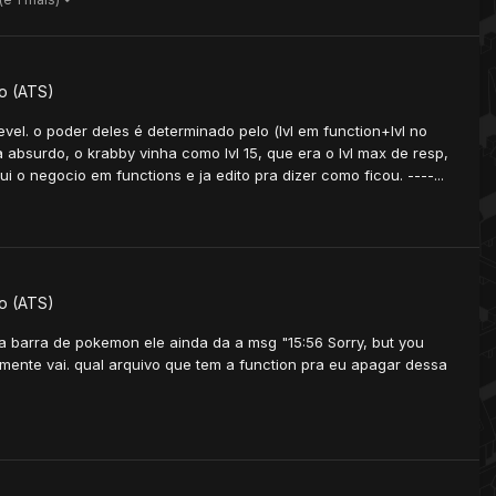
o (ATS)
el. o poder deles é determinado pelo (lvl em function+lvl no
a absurdo, o krabby vinha como lvl 15, que era o lvl max de resp,
i o negocio em functions e ja edito pra dizer como ficou. ----...
o (ATS)
la barra de pokemon ele ainda da a msg "15:56 Sorry, but you
ente vai. qual arquivo que tem a function pra eu apagar dessa