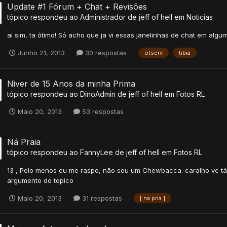
Update #1 Fórum + Chat + Revisões
tópico respondeu ao
Administrador
de
jeff of hell
em
Noticias
ai sim, ta ótimo! Só acho que ja vi essas janelinhas de chat em alg
Junho 21, 2013
30 respostas
otserv
tibia
Niver de 15 Anos da minha Prima
tópico respondeu ao
DinoAdmin
de
jeff of hell
em
Fotos RL
Maio 20, 2013
53 respostas
Ná Praia
tópico respondeu ao
FannyLee
de
jeff of hell
em
Fotos RL
13 , Pelo menos eu me raspo, não sou um Chewbacca. caralho vc t
argumento do topico
Maio 20, 2013
31 respostas
[ na pria ]