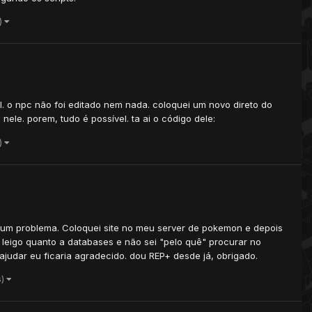
s)
l. o npc não foi editado nem nada. coloquei um novo direto do
nele. porem, tudo é possível. ta ai o código dele:
s)
 um problema. Coloquei site no meu server de pokemon e depois
leigo quanto a databases e não sei "pelo quê" procurar no
ajudar eu ficaria agradecido. dou REP+ desde já, obrigado.
s)