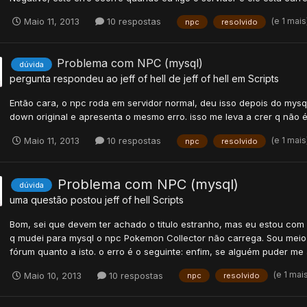
(e 1 mai
Maio 11, 2013
10 respostas
npc
resolvido
Problema com NPC (mysql)
dúvida
pergunta respondeu ao
jeff of hell
de
jeff of hell
em
Scripts
Então cara, o npc roda em servidor normal, deu isso depois do mysq
down original e apresenta o mesmo erro. isso me leva a crer q não é 
(e 1 mai
Maio 11, 2013
10 respostas
npc
resolvido
Problema com NPC (mysql)
dúvida
uma questão postou
jeff of hell
Scripts
Bom, sei que devem ter achado o titulo estranho, mas eu estou com
q mudei para mysql o npc Pokemon Collector não carrega. Sou meio 
fórum quanto a isto. o erro é o seguinte: enfim, se alguém puder me 
(e 1 mai
Maio 10, 2013
10 respostas
npc
resolvido