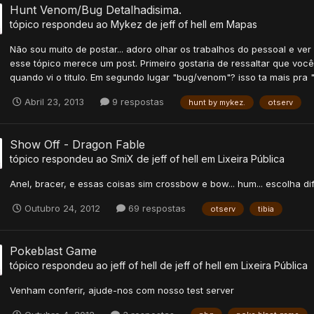
Hunt Venom/Bug Detalhadisima.
tópico respondeu ao
Mykez
de
jeff of hell
em
Mapas
Não sou muito de postar... adoro olhar os trabalhos do pessoal e 
esse tópico merece um post. Primeiro gostaria de ressaltar que você
quando vi o titulo. Em segundo lugar "bug/venom"? isso ta mais pra "g
Abril 23, 2013
9 respostas
hunt by mykez.
otserv
Show Off - Dragon Fable
tópico respondeu ao
SmiX
de
jeff of hell
em
Lixeira Pública
Anel, bracer, e essas coisas sim crossbow e bow... hum... escolha di
Outubro 24, 2012
69 respostas
otserv
tibia
Pokeblast Game
tópico respondeu ao
jeff of hell
de
jeff of hell
em
Lixeira Pública
Venham conferir, ajude-nos com nosso test server