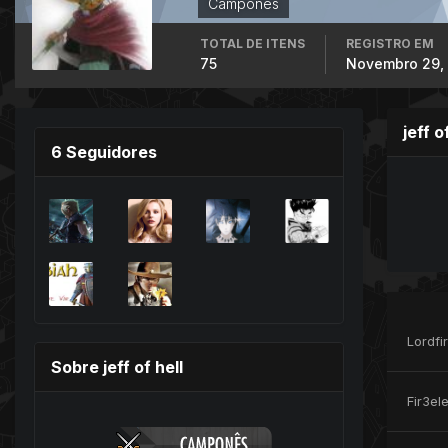
Campones
TOTAL DE ITENS
REGISTRO EM
75
Novembro 29,
jeff 
6 Seguidores
Lordfi
Sobre jeff of hell
Fir3el