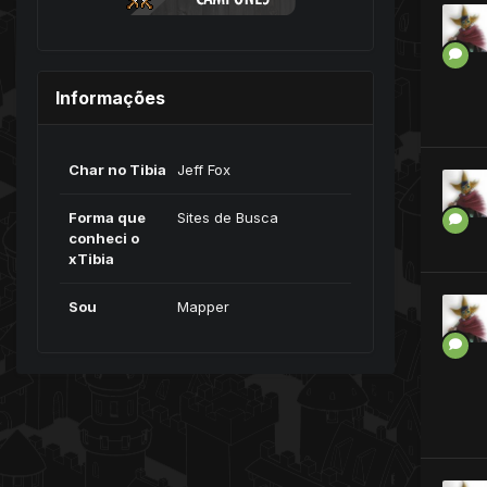
Informações
Char no Tibia
Jeff Fox
Forma que
Sites de Busca
conheci o
xTibia
Sou
Mapper