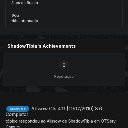
Sites de Busca
Sou
Não Informado
ShadowTibia's Achievements
0
Reputação
Alissow Ots 4.11 [11/07/2010] 8.6
otserv 8.x
Completo!
tópico respondeu ao
Alissow
de
ShadowTibia
em
OTServ
Comum