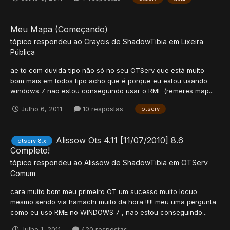
Meu Mapa (Começando)
tópico respondeu ao
Craycis
de
ShadowTibia
em
Lixeira
Pública
ae to com duvida tipo não só no seu OTServ que está muito
bom mais em todos tipo acho que é porque eu estou usando
windows 7 não estou conseguindo usar o RME (remeres map...
Julho 6, 2011
10 respostas
otserv
Alissow Ots 4.11 [11/07/2010] 8.6
otserv 8.x
Completo!
tópico respondeu ao
Alissow
de
ShadowTibia
em
OTServ
Comum
cara muito bom meu primeiro OT um sucesso muito locuo
mesmo sendo via hamachi muito da hora !!!!! meu uma pergunta
como eu uso RME no WINDOWS 7 , nao estou conseguindo...
Julho 1, 2011
420 respostas