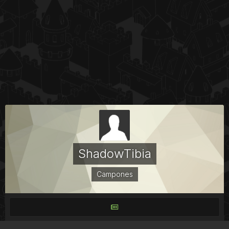
ShadowTibia
Campones