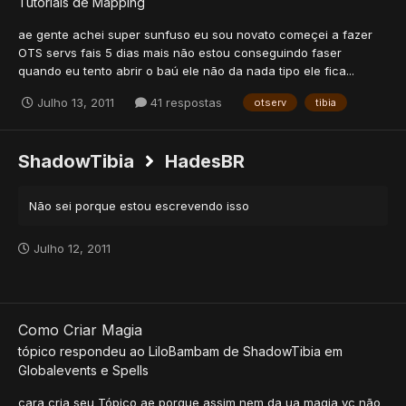
Tutoriais de Mapping
ae gente achei super sunfuso eu sou novato começei a fazer
OTS servs fais 5 dias mais não estou conseguindo faser
quando eu tento abrir o baú ele não da nada tipo ele fica...
Julho 13, 2011
41 respostas
otserv
tibia
ShadowTibia
HadesBR
Não sei porque estou escrevendo isso
Julho 12, 2011
Como Criar Magia
tópico respondeu ao
LiloBambam
de
ShadowTibia
em
Globalevents e Spells
cara cria seu Tópico ae porque assim nem da ua magia vc não