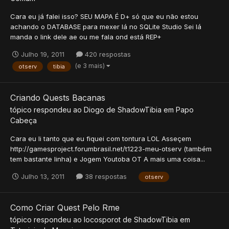
Cara eu já falei isso? SEU MAPA É D+ só que eu não estou
achando o DATABASE para mexer lá no SQLite Studio Sei lá
manda o link dele ae ou me fala ond está REP+
Julho 19, 2011
420 respostas
(e 3 mais)
otserv
tibia
Criando Quests Bacanas
tópico respondeu ao
Diogo
de
ShadowTibia
em
Papo
Cabeça
Cara eu li tanto que eu fiquei com tontura LOL Asseçem
http://gamesproject.forumbrasil.net/t1223-meu-otserv (também
tem bastante linha) e Jogem Youtoba OT A mais uma coisa...
Julho 13, 2011
38 respostas
otserv
Como Criar Quest Pelo Rme
tópico respondeu ao
locosporot
de
ShadowTibia
em