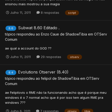
ensinou mais mostrou a sua magia
Julho 11, 2011
8 respostas
script
Subwat 8.60 Editado .
8.6
tópico respondeu ao
Enzo Caue
de
ShadowTibia
em
OTServ
Comum
ae qual a account do GOD ??
Julho 11, 2011
29 respostas
otserv
Evolutions Otserver (8.40)
8.4
tópico respondeu ao
felipol
de
ShadowTibia
em
OTServ
Comum
ae Felipitovis o RME não ta funcionando acho que é porque meu
windows é o 7 normal acho que é por isso tem algum RME pra
windows 7??
Julho 6, 2011
7 respostas
otserv
tibia