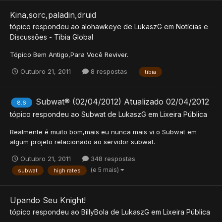
Kina,sorc,paladin,druid
tópico respondeu ao
alohawkeye
de
LukaszG
em
Notícias e
Discussões - Tibia Global
Tópico Bem Antigo,Para Você Reviver.
Outubro 21, 2011
8 respostas
tibia
Subwat® (02/04/2012) Atualizado 02/04/2012
8.6
tópico respondeu ao
Subwat
de
LukaszG
em
Lixeira Pública
Realmente é muito bom,mais eu nunca mais vi o Subwat em
algum projeto relacionado ao servidor subwat.
Outubro 21, 2011
348 respostas
(e 5 mais)
subwat
high rates
Upando Seu Knight!
tópico respondeu ao
BillyBola
de
LukaszG
em
Lixeira Pública