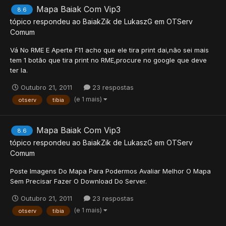
Mapa Baiak Com Vip3
8.6
tópico respondeu ao
BaiakZik
de
LukaszG
em
OTServ
Comum
Vá No RME E Aperte F11 acho que ele tira print dai,não sei mais
tem 1 botão que tira print no RME,procure no google que deve
ter la.
Outubro 21, 2011
23 respostas
(e 1 mais)
otserv
tibia
Mapa Baiak Com Vip3
8.6
tópico respondeu ao
BaiakZik
de
LukaszG
em
OTServ
Comum
Poste Imagens Do Mapa Para Podermos Avaliar Melhor O Mapa
Sem Precisar Fazer O Download Do Server.
Outubro 21, 2011
23 respostas
(e 1 mais)
otserv
tibia