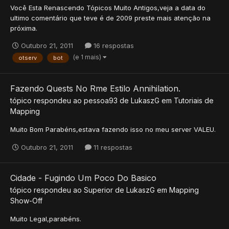
Você Esta Renascendo Tópicos Muito Antigos,veja a data do
ultimo comentário que teve é de 2009 preste mais atenção na
próxima.
Outubro 21, 2011
16 respostas
(e 1 mais)
otserv
bot
Fazendo Quests No Rme Estilo Annihilation.
tópico respondeu ao
pessoa93
de
LukaszG
em
Tutoriais de
Mapping
Muito Bom Parabéns,estava fazendo isso no meu server VALEU.
Outubro 21, 2011
11 respostas
Cidade - Fugindo Um Poco Do Basico
tópico respondeu ao
Superior
de
LukaszG
em
Mapping
Show-Off
Muito Legal,parabéns.