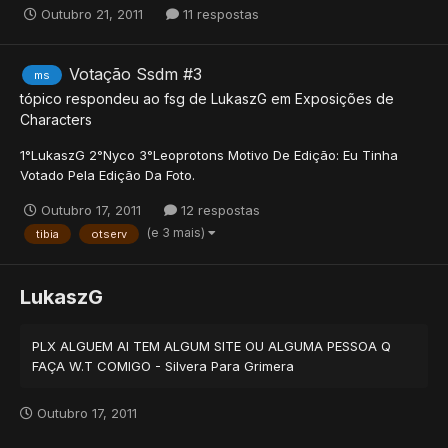
Outubro 21, 2011
11 respostas
Votação Ssdm #3
ms
tópico respondeu ao
fsg
de
LukaszG
em
Exposições de
Characters
1°LukaszG 2°Nyco 3°Leoprotons Motivo De Edição: Eu Tinha
Votado Pela Edição Da Foto.
Outubro 17, 2011
12 respostas
(e 3 mais)
tibia
otserv
LukaszG
PLX ALGUEM AI TEM ALGUM SITE OU ALGUMA PESSOA Q
FAÇA W.T COMIGO - Silvera Para Grimera
Outubro 17, 2011