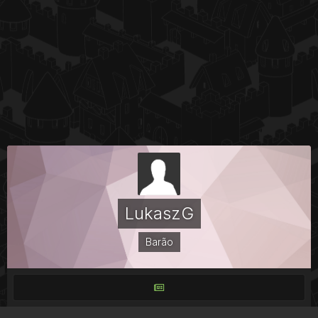
LukaszG
Barão