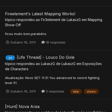
Fireelement's Latest Mapping Works!
tópico respondeu ao
Fir3element
de
LukaszG
em
Mapping
Show-Off
ficou muito bom,parabéns.
Outubro 16, 2011
18 respostas
[Life Thread] - Louco Do Gole
ed
tópico respondeu ao
LukaszG
de
LukaszG
em
Exposições
de Characters
Atualização: Novo SET: 11:31 You advanced to sword fighting
level 51.
Outubro 16, 2011
3 respostas
tibia
otserv
[Hunt] Nova Area