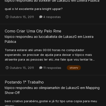
tópico respondeu ao
sorkker
de
LukaszG
em
Lixeira Pública
qual o lvl excelente para knight uppar?
Outubro 15, 2011
4 respostas
Como Criar Uma City Pelo Rme
tópico respondeu ao
luccabatista
de
LukaszG
em
Lixeira
Pública
Tomara estarei até umas 00:00 horas no computador
esperando. se precisar de ajuda para deixar o tópico mais
atraente para as pessoas ler etc..me fale que vou tentar te...
Outubro 15, 2011
11 respostas
otserv
Postando 1° Trabalho
tópico respondeu ao
olimpiamarkin
de
LukaszG
em
Mapping
Show-Off
bem criativo parabéns,gostei e já fiz tipo uma copia para meu
otserv