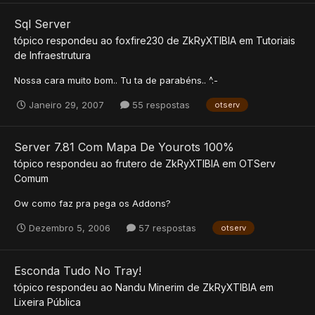
Sql Server
tópico respondeu ao
foxfire230
de
ZkRyXTIBIA
em
Tutoriais
de Infraestrutura
Nossa cara muito bom.. Tu ta de parabéns.. ^.-
Janeiro 29, 2007
55 respostas
otserv
Server 7.81 Com Mapa De Yourots 100%
tópico respondeu ao
frutero
de
ZkRyXTIBIA
em
OTServ
Comum
Ow como faz pra pega os Addons?
Dezembro 5, 2006
57 respostas
otserv
Esconda Tudo No Tray!
tópico respondeu ao
Nandu Minerim
de
ZkRyXTIBIA
em
Lixeira Pública