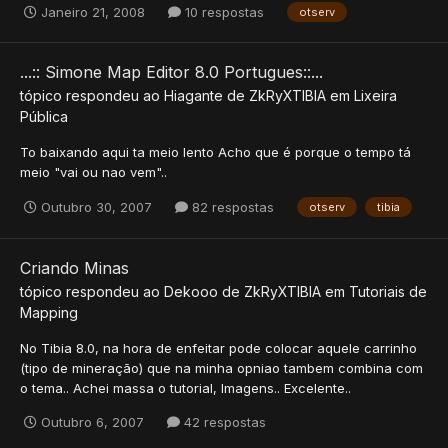
Janeiro 21, 2008
10 respostas
otserv
...:: Simone Map Editor 8.0 Portugues::...
tópico respondeu ao
Hiagante
de
ZkRyXTIBIA
em
Lixeira
Pública
To baixando aqui ta meio lento Acho que é porque o tempo tá
meio "vai ou nao vem"..
Outubro 30, 2007
82 respostas
otserv
tibia
Criando Minas
tópico respondeu ao
Dekooo
de
ZkRyXTIBIA
em
Tutoriais de
Mapping
No Tibia 8.0, na hora de enfeitar pode colocar aquele carrinho
(tipo de mineração) que na minha opniao tambem combina com
o tema.. Achei massa o tutorial, Imagens.. Excelente..
Outubro 6, 2007
42 respostas