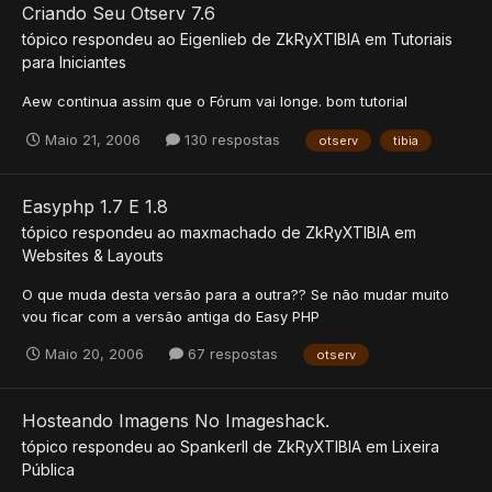
Criando Seu Otserv 7.6
tópico respondeu ao
Eigenlieb
de
ZkRyXTIBIA
em
Tutoriais
para Iniciantes
Aew continua assim que o Fórum vai longe. bom tutorial
Maio 21, 2006
130 respostas
otserv
tibia
Easyphp 1.7 E 1.8
tópico respondeu ao
maxmachado
de
ZkRyXTIBIA
em
Websites & Layouts
O que muda desta versão para a outra?? Se não mudar muito
vou ficar com a versão antiga do Easy PHP
Maio 20, 2006
67 respostas
otserv
Hosteando Imagens No Imageshack.
tópico respondeu ao
SpankerII
de
ZkRyXTIBIA
em
Lixeira
Pública