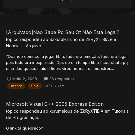
[Arquivado]Nao Sabe Pq Seu Ot Não Está Legal?
tópico respondeu ao
SakuraHaruno
de
ZkRyXTIBIA
em
Noticias - Arquivo
"Quando comecei a jogar tibia, tudo era emoção, tudo era legal
pois tudo era inexplorado. Dps de um tempo tibia ficou chato pq
uma das quests mais dificeis virou normal, os monstros...
Maio 2, 2008
26 respostas
(e 1 mais)
otserv
tibia
Microsoft Visual C++ 2005 Express Edition
tópico respondeu ao
xurumelous
de
ZkRyXTIBIA
em
Tutoriais
de Programação
O link ta quebrado?