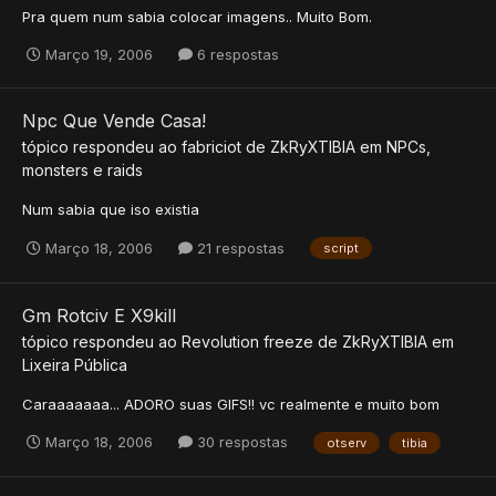
Pra quem num sabia colocar imagens.. Muito Bom.
Março 19, 2006
6 respostas
Npc Que Vende Casa!
tópico respondeu ao
fabriciot
de
ZkRyXTIBIA
em
NPCs,
monsters e raids
Num sabia que iso existia
Março 18, 2006
21 respostas
script
Gm Rotciv E X9kill
tópico respondeu ao
Revolution freeze
de
ZkRyXTIBIA
em
Lixeira Pública
Caraaaaaaa... ADORO suas GIFS!! vc realmente e muito bom
Março 18, 2006
30 respostas
otserv
tibia