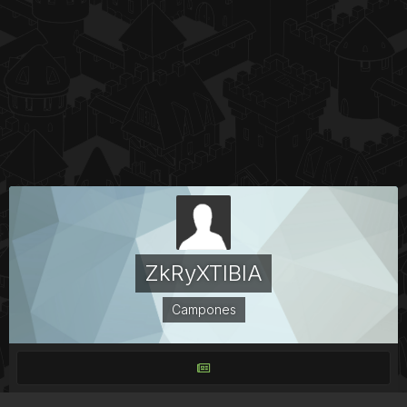
ZkRyXTIBIA
Campones