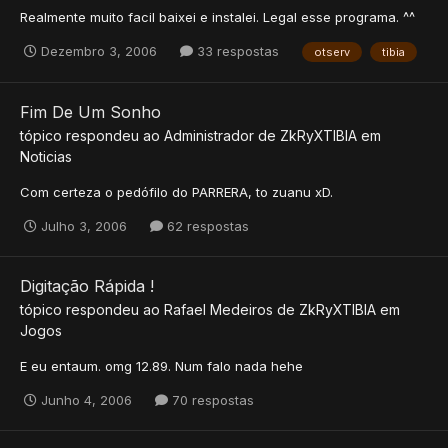
Realmente muito facil baixei e instalei. Legal esse programa. ^^
Dezembro 3, 2006
33 respostas
otserv
tibia
Fim De Um Sonho
tópico respondeu ao
Administrador
de
ZkRyXTIBIA
em
Noticias
Com certeza o pedófilo do PARRERA, to zuanu xD.
Julho 3, 2006
62 respostas
Digitação Rápida !
tópico respondeu ao
Rafael Medeiros
de
ZkRyXTIBIA
em
Jogos
E eu entaum. omg 12.89. Num falo nada hehe
Junho 4, 2006
70 respostas