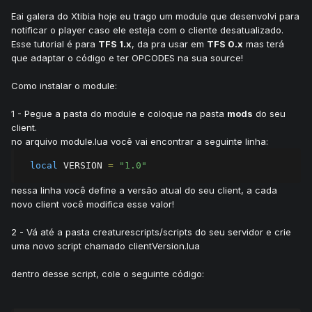
Eai galera do Xtibia hoje eu trago um module que desenvolvi para
notificar o player caso ele esteja com o cliente desatualizado.
Esse tutorial é para
TFS 1.x
, da pra usar em
TFS 0.x
mas terá
que adaptar o código e ter OPCODES na sua source!
Como instalar o module:
1 - Pegue a pasta do module e coloque na pasta
mods
do seu
client.
no arquivo module.lua você vai encontrar a seguinte linha:
local
 VERSION 
=
"1.0"
nessa linha você define a versão atual do seu client, a cada
novo client você modifica esse valor!
2 - Vá até a pasta creaturescripts/scripts do seu servidor e crie
uma novo script chamado clientVersion.lua
dentro desse script, cole o seguinte código: