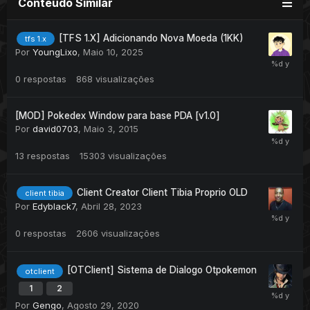
Conteúdo Similar
[TFS 1.X] Adicionando Nova Moeda (1KK)
tfs 1.x
Por
YoungLixo
,
Maio 10, 2025
0
respostas
868
visualizações
[MOD] Pokedex Window para base PDA [v1.0]
Por
david0703
,
Maio 3, 2015
13
respostas
15303
visualizações
Client Creator Client Tibia Proprio OLD
client tibia
Por
Edyblack7
,
Abril 28, 2023
0
respostas
2606
visualizações
[OTClient] Sistema de Dialogo Otpokemon
otclient
1
2
Por
Gengo
,
Agosto 29, 2020