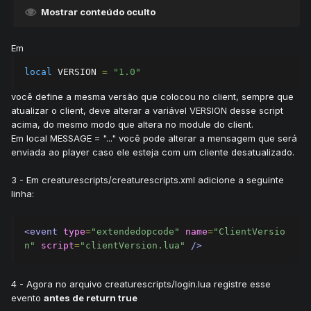
Mostrar conteúdo oculto
Em
local
 VERSION 
=
"1.0"
você define a mesma versão que colocou no client, sempre que
atualizar o client, deve alterar a variável VERSION desse script
acima, do mesmo modo que altera no module do client.
Em local MESSAGE = "..." você pode alterar a mensagem que será
enviada ao player caso ele esteja com um cliente desatualizado.
3 - Em creaturescripts/creaturescripts.xml adicione a seguinte
linha:
<event
type
=
"extendedopcode"
name
=
"ClientVersio
n"
script
=
"clientVersion.lua"
/>
4 - Agora no arquivo creaturescripts/login.lua registre esse
evento
antes de return true