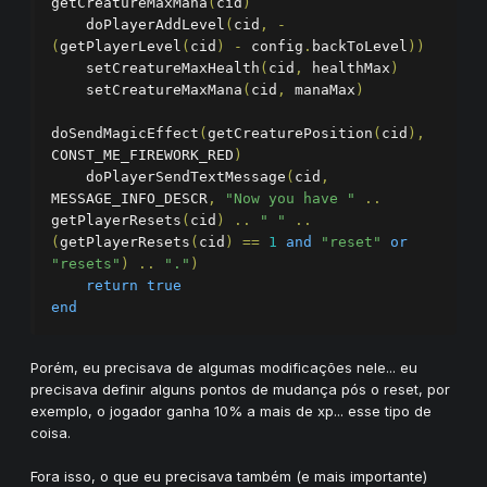
getCreatureMaxMana
(
cid
)
    doPlayerAddLevel
(
cid
,
-
(
getPlayerLevel
(
cid
)
-
 config
.
backToLevel
))
    setCreatureMaxHealth
(
cid
,
 healthMax
)
    setCreatureMaxMana
(
cid
,
 manaMax
)
doSendMagicEffect
(
getCreaturePosition
(
cid
),
CONST_ME_FIREWORK_RED
)
    doPlayerSendTextMessage
(
cid
,
MESSAGE_INFO_DESCR
,
"Now you have "
..
getPlayerResets
(
cid
)
..
" "
..
(
getPlayerResets
(
cid
)
==
1
and
"reset"
or
"resets"
)
..
"."
)
return
true
end
Porém, eu precisava de algumas modificações nele... eu
precisava definir alguns pontos de mudança pós o reset, por
exemplo, o jogador ganha 10% a mais de xp... esse tipo de
coisa.
Fora isso, o que eu precisava também (e mais importante)