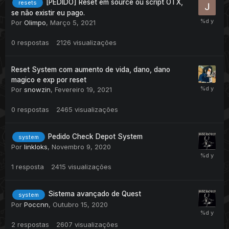
[PEDIDO] Reset em source ou script OTX,
resets
se não existir eu pago.
Por
Olimpo
,
Março 5, 2021
0
respostas
2126
visualizações
Reset System com aumento de vida, dano, dano
magico e exp por reset
Por
snowzin
,
Fevereiro 19, 2021
0
respostas
2465
visualizações
Pedido Check Depot System
system
Por
linkloks
,
Novembro 9, 2020
1
resposta
2415
visualizações
Sistema avançado de Quest
system
Por
Poccnn
,
Outubro 15, 2020
2
respostas
2607
visualizações