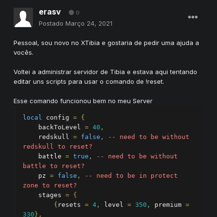
erasv
0
Postado
Março 24, 2021
Pessoal, sou novo no XTibia e gostaria de pedir uma ajuda a
vocês.
Voltei a administrar servidor de Tibia e estava aqui tentando
editar uns scripts para usar o comando de !reset.
Esse comando funcionou bem no meu Server
local
 config 
=
{
    backToLevel 
=
40
,
    redskull 
=
false
,
-- need to be without 
redskull to reset?
    battle 
=
true
,
-- need to be without 
battle to reset?
    pz 
=
false
,
-- need to be in protect 
zone to reset?
    stages 
=
{
{
resets 
=
4
,
 level 
=
350
,
 premium 
=
330
},