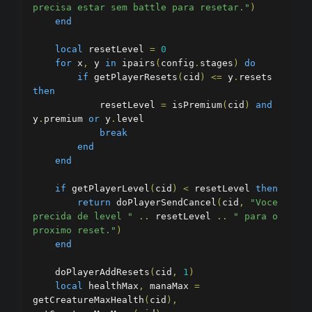
precisa estar sem battle para resetar."
)
end
local
 resetLevel 
=
0
for
 x
,
 y 
in
 ipairs
(
config
.
stages
)
do
if
 getPlayerResets
(
cid
)
<=
 y
.
resets 
then
            resetLevel 
=
 isPremium
(
cid
)
and
y
.
premium 
or
 y
.
level

break
end
end
if
 getPlayerLevel
(
cid
)
<
 resetLevel 
then
return
 doPlayerSendCancel
(
cid
,
"Voce 
precida de level "
..
 resetLevel 
..
" para o 
proximo reset."
)
end
    doPlayerAddResets
(
cid
,
1
)
local
 healthMax
,
 manaMax 
=
getCreatureMaxHealth
(
cid
),