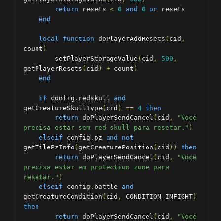
return
 resets 
<
0
and
0
or
 resets

end
local
function
 doPlayerAddResets
(
cid
,
count
)
        setPlayerStorageValue
(
cid
,
500
,
getPlayerResets
(
cid
)
+
 count
)
end
if
 config
.
redskull 
and
getCreatureSkullType
(
cid
)
==
4
then
return
 doPlayerSendCancel
(
cid
,
"Voce 
precisa estar sem red skull para resetar."
)
elseif
 config
.
pz 
and
not
getTilePzInfo
(
getCreaturePosition
(
cid
))
then
return
 doPlayerSendCancel
(
cid
,
"Voce 
precisa estar em protection zone para 
resetar."
)
elseif
 config
.
battle 
and
getCreatureCondition
(
cid
,
 CONDITION_INFIGHT
)
then
return
 doPlayerSendCancel
(
cid
,
"Voce 