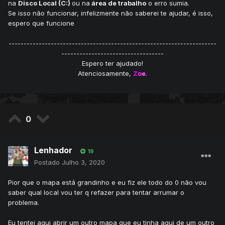
na
Disco Local (C:)
ou na
área de trabalho
o erro sumia.
Se isso não funcionar, infelizmente não saberei te ajudar, é isso,
espero que funcione
---------------------------------------------------------------------
----------------------------------
Espero ter ajudado!
Atenciosamente,
Z
o
e
.
0
Lenhador
19
Postado
Julho 3, 2020
Pior que o mapa está grandinho e eu fiz ele todo do 0 não vou
saber qual local vou ter q refazer para tentar arrumar o
problema.
Eu tentei aqui abrir um outro mapa que eu tinha aqui de um outro