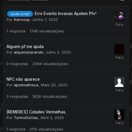
Erro Evento Invasao Ajudem Pfv!
ajuda script
Por
Kairosxp
,
Junho 1, 2022
1
resposta
1748
visualizações
Alguem pf me ajuda
Por
alquimistarando
,
Julho 5, 2020
0
respostas
2394
visualizações
NPC não aparece
Por
apolimatheus
,
Maio 20, 2020
0
respostas
1628
visualizações
[REMERES] Cidades Vermelhas.
Por
TonhoDoGas
,
Abril 3, 2020
1
resposta
2115
visualizações