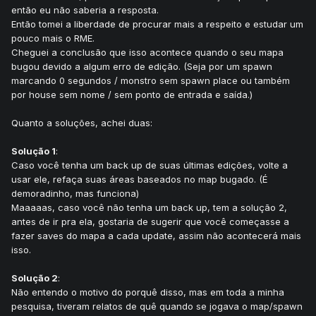
então eu não saberia a resposta.
Então tomei a liberdade de procurar mais a respeito e estudar um
pouco mais o RME.
Cheguei a conclusão que isso acontece quando o seu mapa
bugou devido a algum erro de edição. (Seja por um spawn
marcando 0 segundos / monstro sem spawn place ou também
por house sem nome / sem ponto de entrada e saída.)
Quanto a soluções, achei duas:
Solução 1
:
Caso você tenha um back up de suas últimas edições, volte a
usar ele, refaça suas áreas baseados no map bugado. (É
demoradinho, mas funciona)
Maaaaas, caso você não tenha um back up, tem a solução 2,
antes de ir pra ela, gostaria de sugerir que você começasse a
fazer saves do mapa a cada update, assim não acontecerá mais
isso.
Solução 2
:
Não entendo o motivo do porquê disso, mas em toda a minha
pesquisa, tiveram relatos de quê quando se jogava o map/spawn