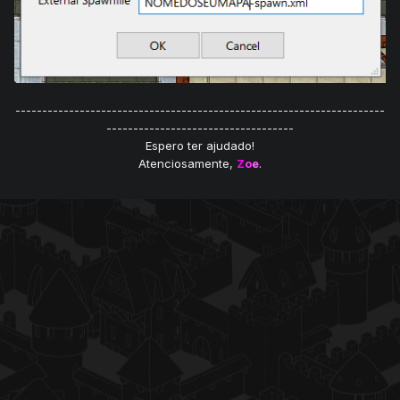
---------------------------------------------------------------------
-----------------------------------
Espero ter ajudado!
Atenciosamente,
Z
o
e
.