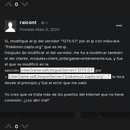
0
raicont
0
Postado
Maio 9, 2020
Si, modifique el ip del servidor "127.0.0.1" por el ip con máscara
"Pokémon.zapto.org" que es mi ip.
Después de modificar el del servidor, me fui a modificar también
el del cliente, modules>client_entergame>enteramente.lua, y fue
el que se modificó en la
EnterGame
.setUniqueServer('
127.0.0.1'.
sección
por
EnterGame.setUniqueServer('pokemon.zapto.org
'....".
>
lo hice
desde el principio y fue el error que me salió.
Yo creo que se trata más de los puertos del internet que no tiene
conexión. ¿Los abrí mal?
0