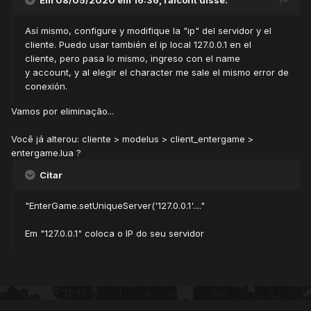
Em 08/05/2020 em 16:36,
raicont
disse:
Así mismo, configure y modifique la "ip" del servidor y el
cliente. Puedo usar también el ip local 127.0.0.1 en el
cliente, pero pasa lo mismo, ingreso con el name
y account, y al elegir el character me sale el mismo error de
conexión.
Vamos por eliminação...
Você já alterou: cliente > modelus > client_entergame >
entergame.lua ?
Citar
"EnterGame.setUniqueServer('127.0.0.1'...."
Em "127.0.0.1" coloca o IP do seu servidor