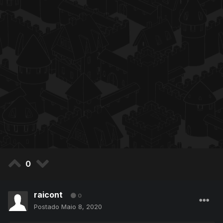
0
raicont
0
Postado
Maio 8, 2020