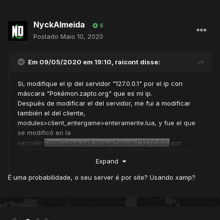
NyckAlmeida
5
Postado
Maio 10, 2020
Em 09/05/2020 em 19:10,
raicont
disse:
Si, modifique el ip del servidor "127.0.0.1" por el ip con
máscara "Pokémon.zapto.org" que es mi ip.
Después de modificar el del servidor, me fui a modificar
también el del cliente,
modules>client_entergame>enteramente.lua, y fue el que
se modificó en la
EnterGame
.setUniqueServer('
127.0.0.1'.
sección
por
EnterGame.setUniqueServer('pokemon.zapto.org
'....".
>
l
Expand
o hice desde el principio y fue el error que me salió.
É uma probabilidade, o seu server é por site? Usando xamp?
Yo creo que se trata más de los puertos del internet que no
tiene conexión. ¿Los abrí mal?