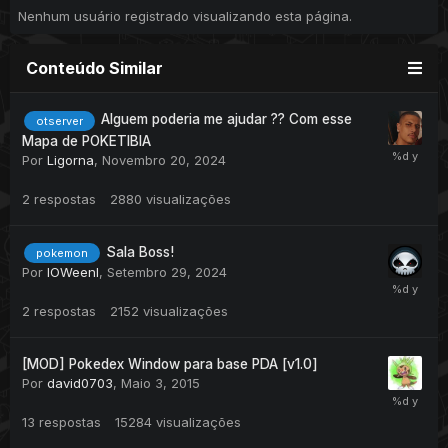
Nenhum usuário registrado visualizando esta página.
Conteúdo Similar
Alguem poderia me ajudar ?? Com esse
otserver
Mapa de POKETIBIA
Por
Ligorna
,
Novembro 20, 2024
2
respostas
2880
visualizações
Sala Boss!
pokemon
Por
IOWeenI
,
Setembro 29, 2024
2
respostas
2152
visualizações
[MOD] Pokedex Window para base PDA [v1.0]
Por
david0703
,
Maio 3, 2015
13
respostas
15284
visualizações