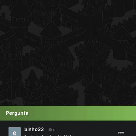
Pergunta
binho33
0