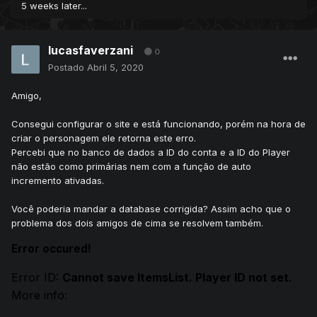
5 weeks later...
lucasfaverzani
0
Postado
Abril 5, 2020
Amigo,
Consegui configurar o site e está funcionando, porém na hora de
criar o personagem ele retorna este erro.
Percebi que no banco de dados a ID do conta e a ID do Player
não estão como primárias nem com a função de auto
incremento ativadas.
Você poderia mandar a database corrigida? Assim acho que o
problema dos dois amigos de cima se resolvem também.
Error occured!
Error ID:
Cannot save ItemsList. Player ID not set.
More info: