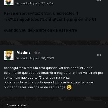
Postado
Agosto 27, 2019
Parse error
: syntax error, unexpected '['
in
C:\xampp\htdocs\config\config.php
on line
61
quando vou deixa site on da esse erro
Aladins
0
Postado
Agosto 30, 2019
consegui mais tem um erro quando vai cria account .. cria
certinho só que quando atualiza a pag da erro. nao vai direto pra
conta tem que aparta f5 pra loga na conta.
poderia coloca cria conta quando criase ia a pessoa ia ser
obrigado fazer sua chave de segurança
1 month later...