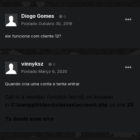
Diogo Gomes
0
Postado
Outubro 30, 2019
ele funciona com cliente 12?
vinnyksz
0
Postado
Março 6, 2020
Quando cria uma conta e tenta entrar
Call to a member function fetch() on boolean
in
C:\xampp\htdocs\classes\account.php
on line
33
Ta dando esse erro