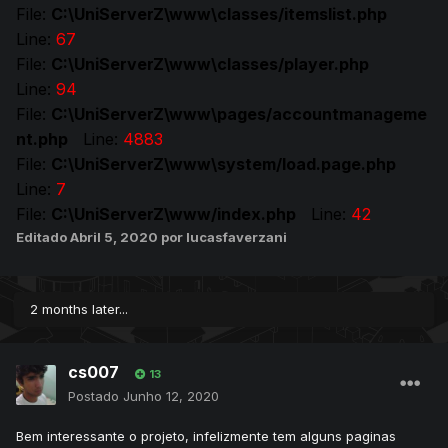
File:
C:\UniServerZ\www\classes/itemslist.php
Line:
67
File:
C:\UniServerZ\www\classes/player.php
Line:
94
File:
C:\UniServerZ\www\pages/accountmanageme
nt.php
Line:
4883
File:
C:\UniServerZ\www\system/load.page.php
Line:
7
File:
C:\UniServerZ\www/index.php
Line:
42
Editado
Abril 5, 2020
por lucasfaverzani
2 months later...
cs007
13
Postado
Junho 12, 2020
Bem interessante o projeto, infelizmente tem alguns paginas