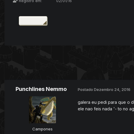
Registro em:
02/01/16
Punchlines Nemmo
Postado
Dezembro 24, 2016
galera eu pedi para que o d
ele nao feis nada '- to no a
Campones