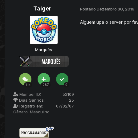
Taiger
Postado
Dezembro 30, 2016
Alguem upa o server por fav
Marquês
1.1k
287
0
Member ID:
52109
Dias Ganhos:
25
Registro em:
07/02/07
Gênero:
Masculino