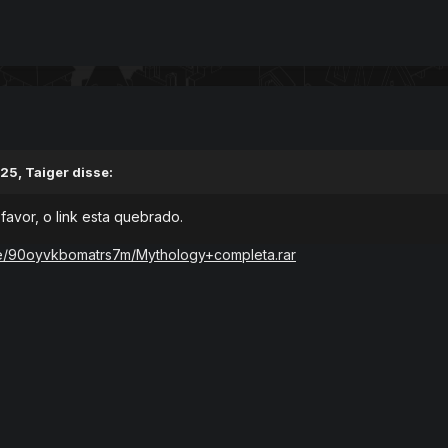
:25,
Taiger
disse:
favor, o link esta quebrado.
ile/90oyvkbomatrs7m/Mythology+completa.rar