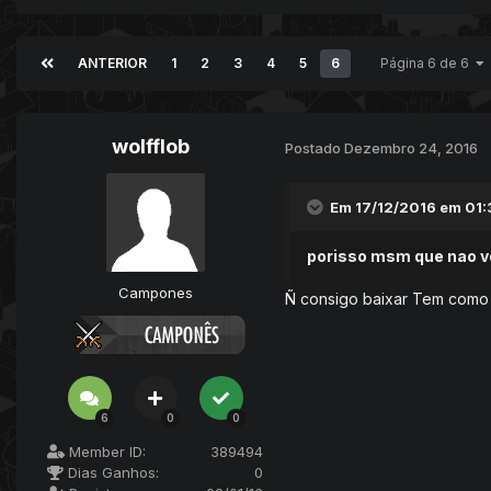
ANTERIOR
1
2
3
4
5
6
Página 6 de 6
wolfflob
Postado
Dezembro 24, 2016
Em 17/12/2016 em 01:
porisso msm que nao v
Campones
Ñ consigo baixar Tem como a
6
0
0
Member ID:
389494
Dias Ganhos:
0