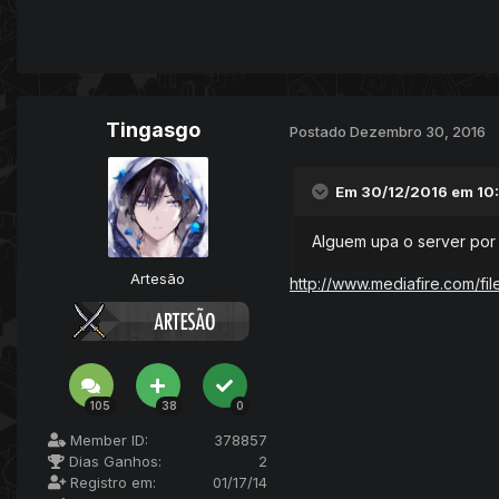
Tingasgo
Postado
Dezembro 30, 2016
Em 30/12/2016 em 10
Alguem upa o server por 
Artesão
http://www.mediafire.com/f
105
38
0
Member ID:
378857
Dias Ganhos:
2
Registro em:
01/17/14