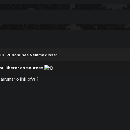
30,
Punchlines Nemmo
disse:
ou liberar as sources
rrumar o link pfvr ?