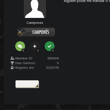
Alguem pode me mandar o 
Campones
6
0
0
Member ID:
389494
Dias Ganhos:
0
Registro em:
02/01/16