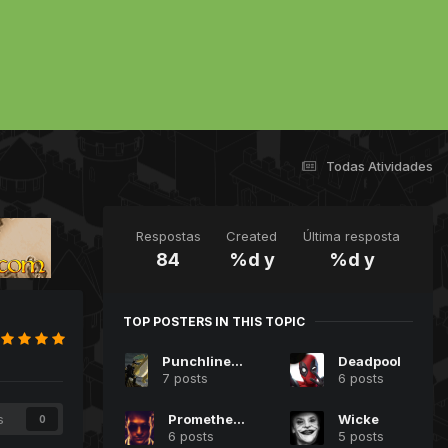
Todas Atividades
Respostas
Created
Última resposta
84
%d y
%d y
TOP POSTERS IN THIS TOPIC
Punchlines Nemmo
Deadpool
7 posts
6 posts
Prometheus X
Wicke
s
0
6 posts
5 posts