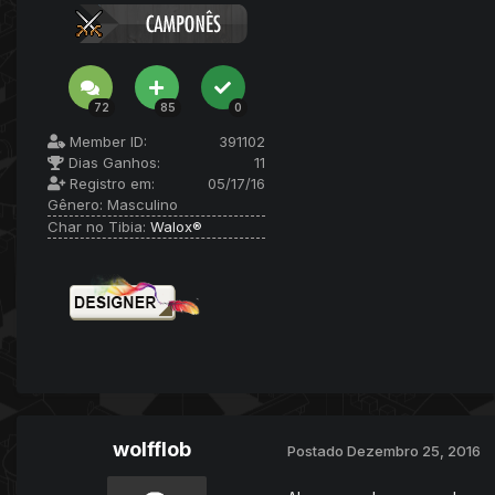
72
85
0
Member ID:
391102
Dias Ganhos:
11
Registro em:
05/17/16
Gênero:
Masculino
Char no Tibia:
Walox®
wolfflob
Postado
Dezembro 25, 2016