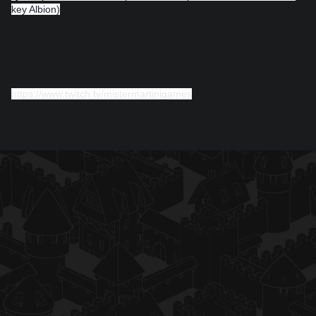
key Albion)
https://www.twitch.tv/mistermartinigames