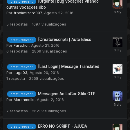
[Urgente] bug vocaçoes virando
creatureevent
outras vocaçoes dbo
Por
frankmizere007
,
Agosto 22, 2016
5
respostas
1697
visualizações
[Creaturescripts] Auto Bless
creatureevent
Por
Farathor
,
Agosto 21, 2016
6
respostas
2869
visualizações
[Last Login] Message Translated
creatureevent
Por
Luga03
,
Agosto 20, 2016
1
resposta
2558
visualizações
Mensagem Ao LoGar Stilo OTP
creatureevent
Por
Marshmello
,
Agosto 2, 2016
7
respostas
2621
visualizações
ERRO NO SCRIPT - AJUDA
creatureevent