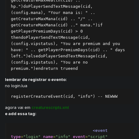
getCreatureMaxHealth(cid) .." 
hp.")doPlayerSendTextMessage(cid, 
(config.mana), "Your mana is: " .. 
getCreatureMaxMana(cid) .. "/" .. 
getCreatureMaxMana(cid) .." mana.")if 
getPlayerPremiumDays(cid) > 0 
thendoPlayerSendTextMessage(cid, 
(config.vipstatus), "You are premium and you 
have: " .. getPlayerPremiumDays(cid) .. " days 
left.")elsedoPlayerSendTextMessage(cid, 
(config.vipstatus), "You are no 
premium.")endreturn trueend
lembrar de registrar o evento:
no login.lua
registerCreatureEvent(cid, "info") -- NEWWW
agora vai em
creaturescripts.xml
e add essa tag:
<event
type
=
"login"
name
=
"info"
event
=
"script"