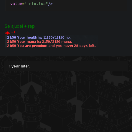
value
=
"info.lua"
/>
Se ajudei + rep.
bjs =*
1 year later...