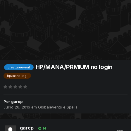
HP/MANA/PRMIUM no login
creatureevent
hp/mana logi
Por
garep
Julho 26, 2016
em
Globalevents e Spells
garep
14