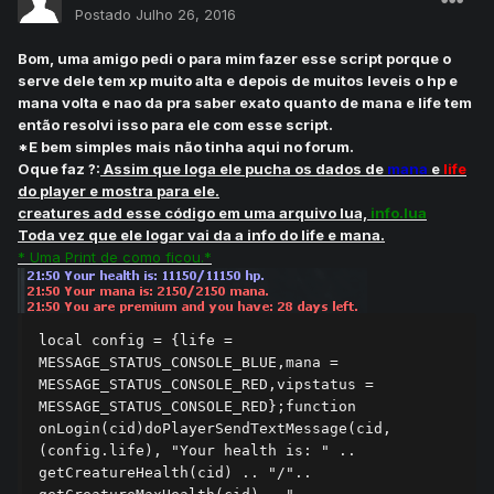
Postado
Julho 26, 2016
Bom, uma amigo pedi o para mim fazer esse script porque o
serve dele tem xp muito alta e depois de muitos leveis o hp e
mana volta e nao da pra saber exato quanto de mana e life tem
então resolvi isso para ele com esse script.
*E bem simples mais não tinha aqui no forum.
Oque faz ?:
Assim que loga ele pucha os dados de
mana
e
life
do player e mostra para ele.
creatures add esse código em uma arquivo lua,
info.lua
Toda vez que ele logar vai da a info do life e mana.
* Uma Print de como ficou.*
local config = {life = 
MESSAGE_STATUS_CONSOLE_BLUE,mana = 
MESSAGE_STATUS_CONSOLE_RED,vipstatus = 
MESSAGE_STATUS_CONSOLE_RED};function 
onLogin(cid)doPlayerSendTextMessage(cid, 
(config.life), "Your health is: " .. 
getCreatureHealth(cid) .. "/".. 