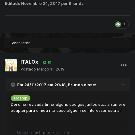
Editado
Novembro 24, 2017
por Brunds
1
1 year later...
ITALOx
10
Postado
Março 11, 2019
Em 24/11/2017 em 20:18,
Brunds
disse:
@garep
Dei uma revisada tinha alguns códigos juntos etc.. arrumei e
adaptei para o meu nto caso alguém se interessar esta ai
local
 config 
=
{
life 
=