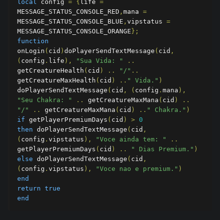
local
 config 
=
{
life 
=
MESSAGE_STATUS_CONSOLE_RED
,
mana 
=
MESSAGE_STATUS_CONSOLE_BLUE
,
vipstatus 
=
MESSAGE_STATUS_CONSOLE_ORANGE
};
function
onLogin
(
cid
)
doPlayerSendTextMessage
(
cid
,
(
config
.
life
),
"Sua Vida: "
..
getCreatureHealth
(
cid
)
..
"/"
..
getCreatureMaxHealth
(
cid
)
..
" Vida."
)
doPlayerSendTextMessage
(
cid
,
(
config
.
mana
),
"Seu Chakra: "
..
 getCreatureMaxMana
(
cid
)
..
"/"
..
 getCreatureMaxMana
(
cid
)
..
" Chakra."
)
if
 getPlayerPremiumDays
(
cid
)
>
0
then
 doPlayerSendTextMessage
(
cid
,
(
config
.
vipstatus
),
"Voce ainda tem: "
..
getPlayerPremiumDays
(
cid
)
..
" Dias Premium."
)
else
 doPlayerSendTextMessage
(
cid
,
(
config
.
vipstatus
),
"Voce nao e premium."
)
end
return
true
end