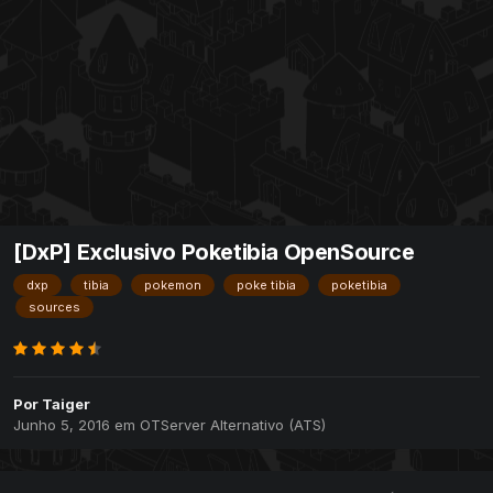
[DxP] Exclusivo Poketibia OpenSource
dxp
tibia
pokemon
poke tibia
poketibia
sources
Por
Taiger
Junho 5, 2016
em
OTServer Alternativo (ATS)