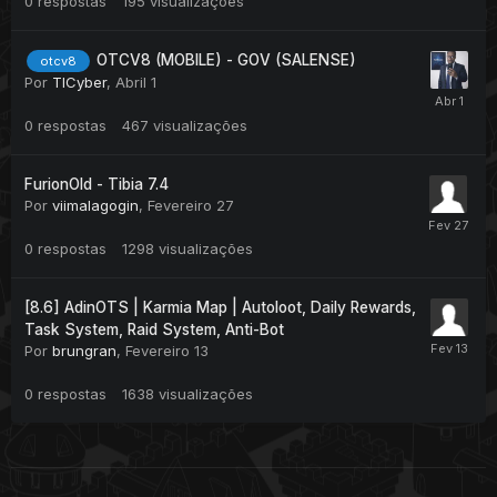
0
respostas
195
visualizações
OTCV8 (MOBILE) - GOV (SALENSE)
otcv8
Por
TICyber
,
Abril 1
0
respostas
467
visualizações
FurionOld - Tibia 7.4
Por
viimalagogin
,
Fevereiro 27
0
respostas
1298
visualizações
[8.6] AdinOTS | Karmia Map | Autoloot, Daily Rewards,
Task System, Raid System, Anti-Bot
Por
brungran
,
Fevereiro 13
0
respostas
1638
visualizações