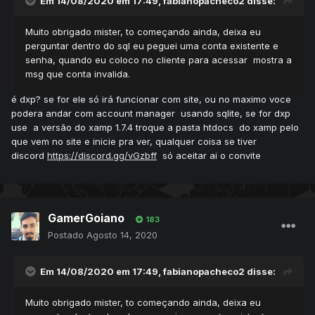
Em 14/08/2020 em 17:49,
fabianopacheco2
disse:
Muito obrigado mister, to começando ainda, deixa eu
perguntar dentro do sql eu peguei uma conta existente e
senha, quando eu coloco no cliente para acessar mostra a
msg que conta invalida.
é dxp? se for ele só irá funcionar com site, ou no maximo voce
podera andar com account manager usando sqlite, se for dxp
use a versão do xamp 1.7.4 troque a pasta htdocs do xamp pelo
que vem no site e inicie pra ver, qualquer coisa se tiver
discord
https://discord.gg/vGzbff
só aceitar ai o convite
GamerGoiano
183
Postado
Agosto 14, 2020
Em 14/08/2020 em 17:49,
fabianopacheco2
disse:
Muito obrigado mister, to começando ainda, deixa eu