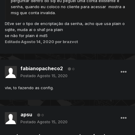
perguntar dentro do sql eu peguei uma conta existente e
senha, quando eu coloco no cliente para acessar mostra a
msg que conta invalida.
DEve ser o tipo de encriptação da senha, acho que usa plain o
sqlite, muda ai o sha1 pra plain
se não for plain é md5
Editado
Agosto 14, 2020
por brazvct
fabianopacheco2
0
Postado
Agosto 15, 2020
vlw, to fazendo as config.
apsu
0
Postado
Agosto 15, 2020