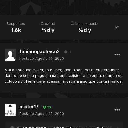
Respostas
Created
Última resposta
1.6k
%d y
%d y
fabianopacheco2
0
Postado
Agosto 14, 2020
Muito obrigado mister, to começando ainda, deixa eu perguntar
dentro do sql eu peguei uma conta existente e senha, quando eu
coloco no cliente para acessar mostra a msg que conta invalida.
mister17
10
Postado
Agosto 14, 2020