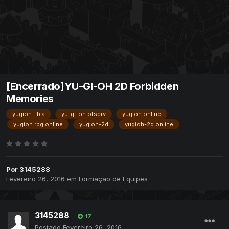
[Encerrado]YU-GI-OH 2D Forbidden
Memories
yugioh tibia
yu-gi-oh otserv
yugioh online
yugioh rpg online
yugioh-2d
yugioh-2d online
Por
3145288
Fevereiro 26, 2016
em
Formação de Equipes
3145288
17
Postado
Fevereiro 26, 2016