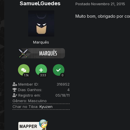
SamueLGuedes
Postado
Novembro 21, 2015
Muito bom, obrigado por com
Marquês
1.1k
333
0
Member ID:
316952
Dias Ganhos:
4
Registro em:
05/18/11
Gênero:
Masculino
Char no Tibia:
Kyuzen