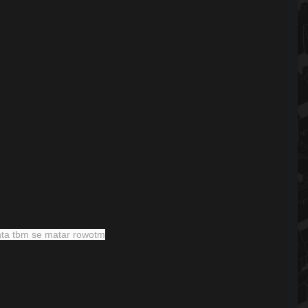
nta tbm se matar rowotm