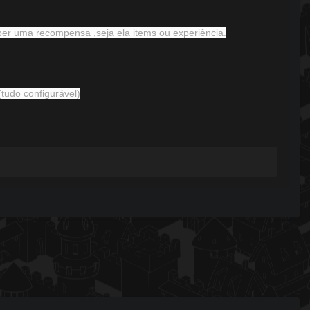
er uma recompensa ,seja ela items ou experiência.
tudo configurável)