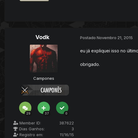
Vodk
Postado
Novembro 21, 2015
eu já expliquei isso no últim
obrigado.
Campones
29
37
0
Member ID:
387622
Dias Ganhos:
3
Registro em:
11/16/15