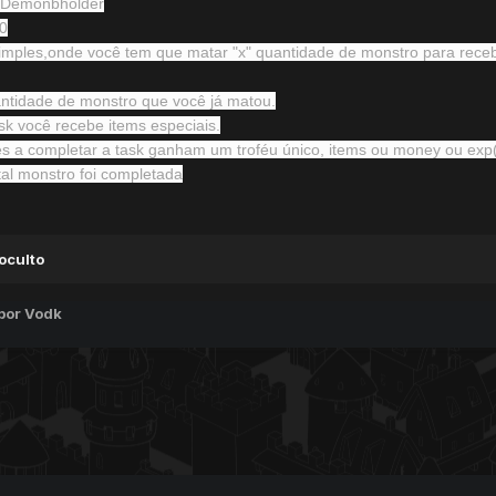
& Demonbholder
60
imples,onde você tem que matar "x" quantidade de monstro para receb
tidade de monstro que você já matou.
sk você recebe items especiais.
es a completar a task ganham um troféu único, items ou money ou exp(
tal monstro foi completada
oculto
por Vodk