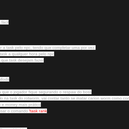
fácil
ar a task pelo npc, tendo que completar uma por vez.
task a qualquer hora pelo npc
que task desejam fazer
 Mods
a que o jogador fique segurando o respaw do boss
o na task do rotworm, vai contar tanto se matar carion worm como co
p e money mais prático
 usar o comando
!task rank