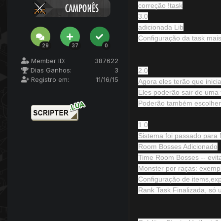
correção !task
3.0
adicionada Lib
Configuração da task mais 
29
37
0
Member ID:
387622
Dias Ganhos:
3
2.0
Registro em:
11/16/15
Agora eles terão que inici
Eles poderão sair de uma 
Poderão também escolher 
1.0
Sistema foi passado para
Room Bosses Adicionado
Time Room Bosses -- evit
Monster por raças: exempl
Configuração de items,ex
Rank Task Finalizada, só