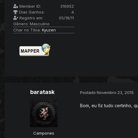
Member ID:
316952
Dias Ganhos:
4
Registro em:
05/18/11
Gênero:
Masculino
Char no Tibia:
Kyuzen
baratask
Postado
Novembro 23, 2015
Bom, eu fiz tudo certinho, 
Campones