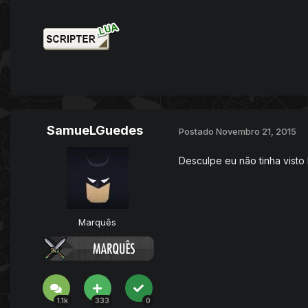
SamueLGuedes
Postado
Novembro 21, 2015
Desculpe eu não tinha visto 
Marquês
1.1k
333
0