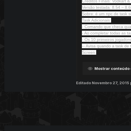
Créditos Finais: Vodkart 
Versão testada: 8.54 ~ 8.
Sobre: é um npc de task s
Task Adicionais:
- Comando que checa quan
- Ao completar todas as ta
- Os 10 primeiros jogador
-- Avisa quando a task de 
Screen:
Mostrar conteúdo 
Editado
Novembro 27, 2015