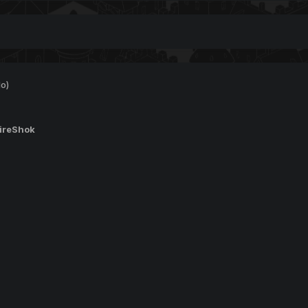
do)
FireShok