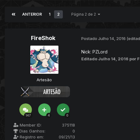
ANTERIOR
1
2
Página 2 de 2
FireShok
Postado
Julho 14, 2016
(edita
Nick: PZLord
Editado
Julho 14, 2016
por 
Artesão
147
4
0
Member ID:
375118
Dias Ganhos:
0
Registro em:
09/21/13