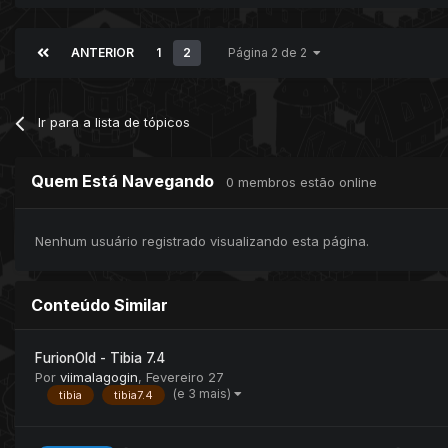
ANTERIOR
1
2
Página 2 de 2
Ir para a lista de tópicos
Quem Está Navegando
0 membros estão online
Nenhum usuário registrado visualizando esta página.
Conteúdo Similar
FurionOld - Tibia 7.4
Por
viimalagogin
,
Fevereiro 27
(e 3 mais)
tibia
tibia7.4