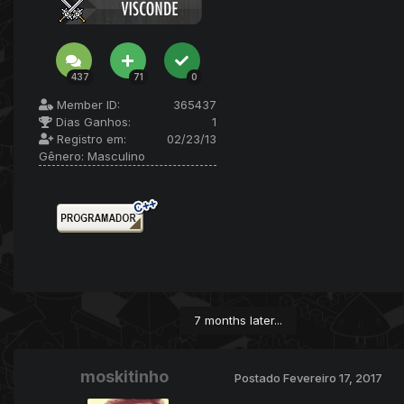
437
71
0
Member ID:
365437
Dias Ganhos:
1
Registro em:
02/23/13
Gênero:
Masculino
7 months later...
moskitinho
Postado
Fevereiro 17, 2017