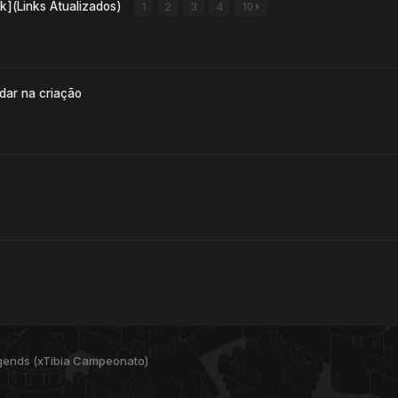
k](Links Atualizados)
1
2
3
4
10
dar na criação
gends (xTibia Campeonato)