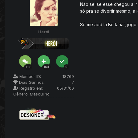
Não sei se esse chegou a ir
só pra se divertir mesmo, a i
Só me add lá Belfahar, jogo
Herói
1.1k
164
0
Member ID:
18769
Dias Ganhos:
7
Registro em:
05/31/06
Gênero:
Masculino