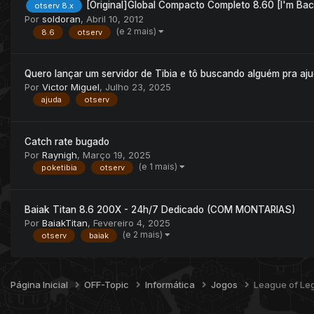
[Original]Global Compacto Completo 8.60 [I'm Bac
otserv 8.x
Por
soldoran
,
Abril 10, 2012
(e 2 mais)
8.6
otserv
Quero lançar um servidor de Tibia e tô buscando alguém pra aju
Por
Victor Miguel
,
Julho 23, 2025
ajuda
otserv
Catch rate bugado
Por
Raynigh
,
Março 19, 2025
(e 1 mais)
poketibia
otserv
Baiak Titan 8.6 200X - 24h/7 Dedicado (COM MONTARIAS)
Por
BaiakTitan
,
Fevereiro 4, 2025
(e 2 mais)
otserv
baiak
Página Inicial
OFF-Topic
Informática
Jogos
League of Le