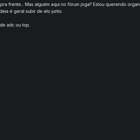
 pra frente... Mas alguém aqui no fórum joga? Estou querendo orga
deia é geral subir de elo junto.
 de adc ou top.