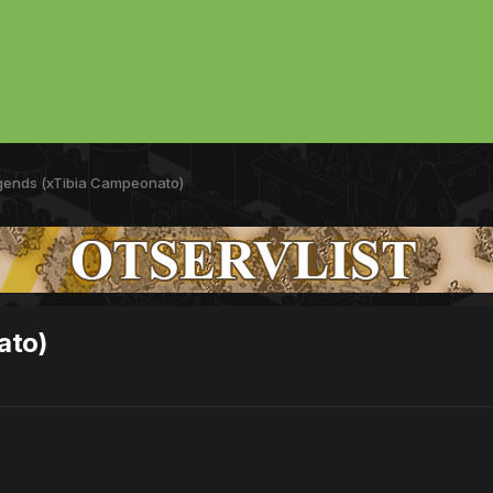
gends (xTibia Campeonato)
ato)