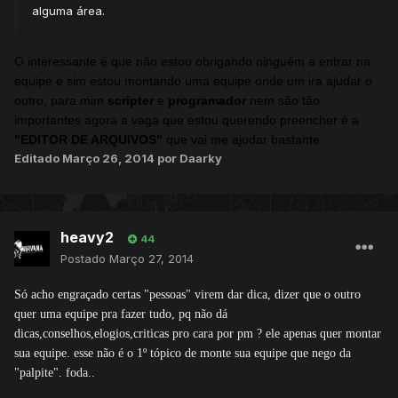
alguma área.
O interessante é que não estou obrigando ninguém a entrar na
equipe e sim estou montando uma equipe onde um ira ajudar o
outro, para mim
scripter
e
programador
nem são tão
importantes agora a vaga que estou querendo preencher é a
"EDITOR DE ARQUIVOS"
que vai me ajudar bastante.
Editado
Março 26, 2014
por Daarky
heavy2
44
Postado
Março 27, 2014
Só acho engraçado certas "pessoas" virem dar dica, dizer que o outro
quer uma equipe pra fazer tudo, pq não dá
dicas,conselhos,elogios,criticas pro cara por pm ? ele apenas quer montar
sua equipe. esse não é o 1º tópico de monte sua equipe que nego da
"palpite". foda..