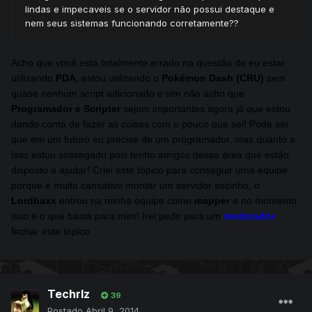
lindas e impecaveis se o servidor não possui destaque e
nem seus sistemas funcionando corretamente??
Acho que você esta totalmente errado na questão de eu estar
utilizando
PDA
, estou utilizando o
Pokémon Dash (CRU)
sem
quase nenhum script adicionado e sim não acho que
Programador e Scripter
sejam importantes agora já que estou
dando conta de fazer as coisas com o pouco que sei! Pode ser
que em um futuro eu precise de um programador, mas quanto a
isso estou sossegado pois tenho amigos dessa área que estão
disposto a ajudar! Criei este tópico para conseguir uma equipe
porque é muito cansativo montar um servidor sozinho, o
Lordbaxx
entrou na minha equipe como
mapper
e no momento
isso é o que basta para mim! Irei pedir para um
moderador
fechar este tópico.
Techrlz
39
Postado
Abril 9, 2014