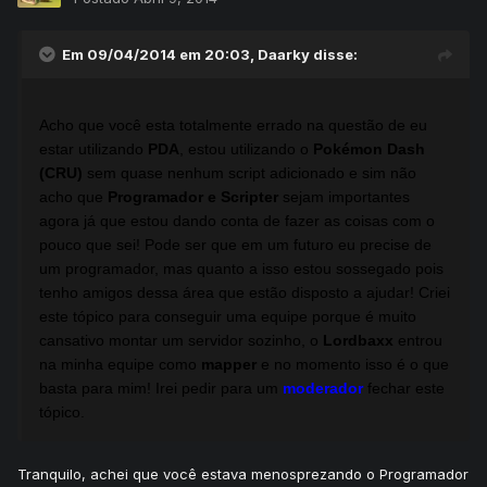
Em 09/04/2014 em 20:03, Daarky disse:
Acho que você esta totalmente errado na questão de eu
estar utilizando
PDA
, estou utilizando o
Pokémon Dash
(CRU)
sem quase nenhum script adicionado e sim não
acho que
Programador e Scripter
sejam importantes
agora já que estou dando conta de fazer as coisas com o
pouco que sei! Pode ser que em um futuro eu precise de
um programador, mas quanto a isso estou sossegado pois
tenho amigos dessa área que estão disposto a ajudar! Criei
este tópico para conseguir uma equipe porque é muito
cansativo montar um servidor sozinho, o
Lordbaxx
entrou
na minha equipe como
mapper
e no momento isso é o que
basta para mim! Irei pedir para um
moderador
fechar este
tópico.
Tranquilo, achei que você estava menosprezando o Programador