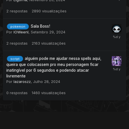
2
respostas
2890
visualizações
Sala Boss!
pokemon
Por
IOWeenI
,
Setembro 29, 2024
2
respostas
2163
visualizações
alguém pode me ajudar nessa spells aqui,
script
queira que colocassem pro meu personagem ficar
inatingível por 6 segundos e podendo atacar
livremente
Por
lazaroszz
,
Julho 28, 2024
0
respostas
1460
visualizações