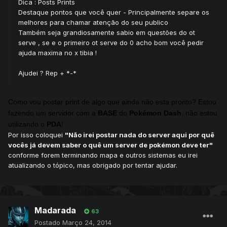
Dica : Posts Prints
Destaque pontos que você quer - Principalmente separe os
melhores para chamar atenção do seu publico
Também seja grandiosamente sabio em questões do ot
serve , se e o primeiro ot serve do 0 acho bom você pedir
ajuda maxima no x tibia !
Ajudei ? Rep + *-*
Como vou postar print de algo que ainda não esta pronto? Estou
fazendo um servidor com a
BASE
do
Pokémon Dash
, não estou
utilizando o
PDA
!
Por isso coloquei
"
Não irei postar nada do server aqui por quê
vocês já devem saber o quê um server de pokémon deve ter"
conforme forem terminando mapa e outros sistemas eu irei
atualizando o tópico, mas obrigado por tentar ajudar.
Madarada
63
Postado
Março 24, 2014