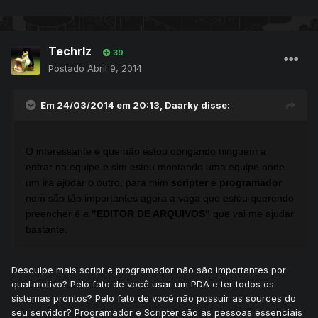
Techrlz
39
Postado
Abril 9, 2014
Em 24/03/2014 em 20:13, Daarky disse:
O interessante é que não estou obrigando ninguém a
entrar na equipe e sim estou montando uma equipe onde
um ira ajudar o outro, para mim
scripter
e
programador
nem são tão importantes agora a vaga que estou querendo
preencher é a
"EDITOR DE ARQUIVOS"
que vai me ajudar
bastante.
Desculpe mais script e programador não são importantes por
qual motivo? Pelo fato de você usar um PDA e ter todos os
sistemas prontos? Pelo fato de você não possuir as sources do
seu servidor? Programador e Scripter são as pessoas essenciais