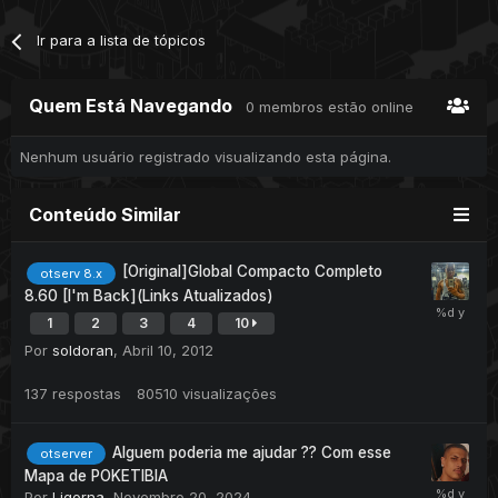
Ir para a lista de tópicos
Quem Está Navegando
0 membros estão online
Nenhum usuário registrado visualizando esta página.
Conteúdo Similar
[Original]Global Compacto Completo
otserv 8.x
8.60 [I'm Back](Links Atualizados)
1
2
3
4
10
Por
soldoran
,
Abril 10, 2012
137
respostas
80510
visualizações
Alguem poderia me ajudar ?? Com esse
otserver
Mapa de POKETIBIA
Por
Ligorna
,
Novembro 20, 2024