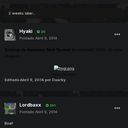
2 weeks later...
Hyaki
20
Postado
Abril 9, 2014
Sistema de Apelidos/ Nick System
funcionando 100%, eis uma
imagem:
*Mapa não oficial.
Editado
Abril 9, 2014
por Daarky
Lordbaxx
291
Postado
Abril 9, 2014
Boa!!