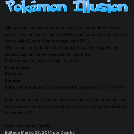
-
Olá pessoal, eu estou querendo criar um server de Pokémon,
mas estilo o anime e o jogo de GBA, mas quero mais de acordo
com o ANIME para ficar com bem mais RPG.
Não irei postar nada do server aqui por quê vocês já devem
saber o quê um server de pokémon deve ter.
Então vamos lá, para a equipe eu preciso:
Programador
Designer
Scripter
Editor de Arquivos
(Explicarei essa função por SKYPE ou MP)
Bom, quem ocupar algumas dessas vagas é só falar no tópico e
me enviar um contato de preferência Skype. (Se quiser pode-me
enviar por MP).
Atenciosamente
Daarky
.
Editado
Março 23, 2014
por Daarky