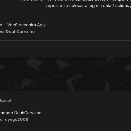
Depois é so colocar a tag em data / actions /
o ... Você encontra
Aqui
! .
por DuuhCarvalho
ditado)
brigado DuuhCarvalho
por dyego2008