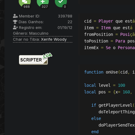
988
327
0
Member ID:
339788
cid 
=
Player
 que est
á
Dias Ganhos:
22
Registro em:
01/19/12
item 
=
Item
 que est
á
 
Gênero:
Masculino
fromPosition 
=
Posi
çã
Char no Tibia:
Xerife Woody
toPosition 
=
Para
 pos
itemEx 
=
Se
 o 
Persona
function
 onUse
(
cid
,
 i
local
 level 
=
100
local
 pos 
=
{
x
=
160
,
 
if
 getPlayerLevel
(
      doTeleportThing
else
      doPlayerSendTex
end