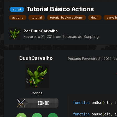
Tutorial Básico Actions
script
actions
tutorial
tutorial basico actions
duuh
carval
Por
DuuhCarvalho
Fevereiro 21, 2014
em
Tutoriais de Scripting
DuuhCarvalho
Postado
Fevereiro 21, 2014
(e
Conde
function
 onUse
(
cid
,
 i
function
 onUse
(
cid
,
 i