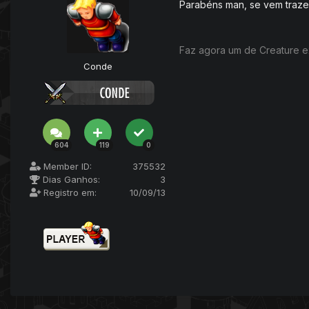
Parabéns man, se vem traz
Faz agora um de Creature e
Conde
604
119
0
Member ID:
375532
Dias Ganhos:
3
Registro em:
10/09/13