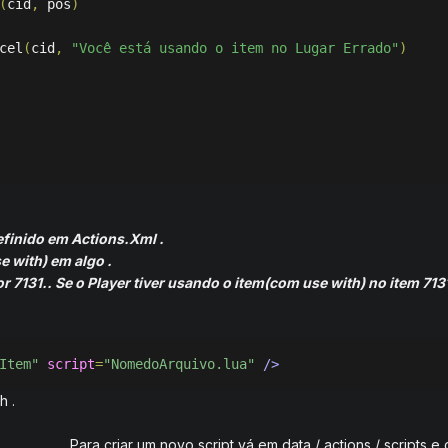
(
cid
,
 pos
)
cel
(
cid
,
"Você está usando o item no Lugar Errado"
)
efinido em Actions.Xml .
e with) em algo .
r 7131.. Se o Player tiver usando o item(com use with) no item 713
Item"
script
=
"NomedoArquivo.lua"
/>
h .
Para criar um novo script vá em data / actions / scripts e