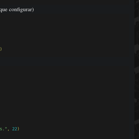
ue configurar)
)
s."
,
22
)