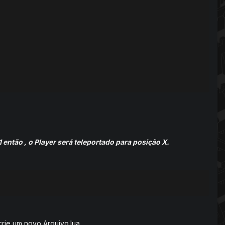
1 então , o Player será teleportado para posição X.
 crie um novo Arquivo.lua