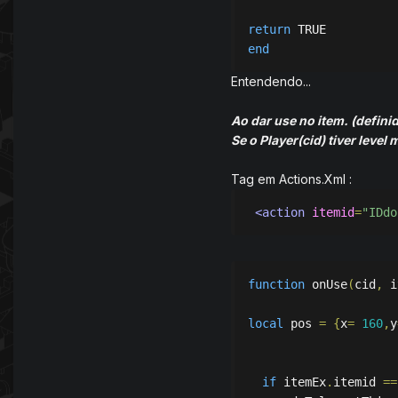
return
end
Entendendo...
Ao dar use no item. (defin
Se o Player(cid) tiver level
Tag em Actions.Xml :
<action
itemid
=
"IDdo
function
 onUse
(
cid
,
 i
local
 pos 
=
{
x
=
160
,
y
if
 itemEx
.
itemid 
==