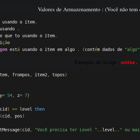
Valores de Armazenamento : (Você não tem q
 usando o item
.
usando 
.
o que to usando o item
.
i
çã
o

gem
 est
á
 usando o item em algo 
.
(
cont
é
m dados de 
"algo"
Exemplo de Script :
onUse
.
tem
,
 frompos
,
 item2
,
 topos
)
y
=
54
,
 z
=
7
}
cid
)
>=
 level 
then
(
cid
,
 pos
)
tMessage
(
cid
,
"Você precisa ter Level "
..
level
..
" ou mai