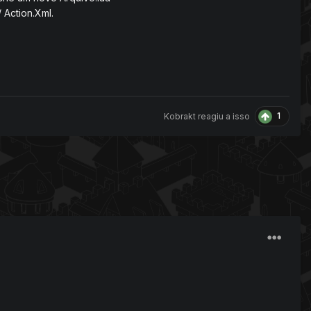
 Action.Xml.
1
Kobrakt
reagiu a isso