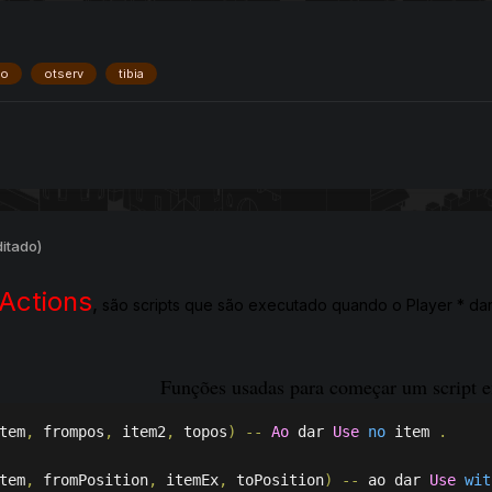
ho
otserv
tibia
ditado)
Actions
,
são scripts que são executado quando o Player * dar
Funções usadas para começar um script e
tem
,
 frompos
,
 item2
,
 topos
)
--
Ao
 dar 
Use
no
 item 
.
tem
,
 fromPosition
,
 itemEx
,
 toPosition
)
--
 ao dar 
Use
wit