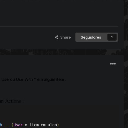
Share
Seguidores
1
 Use ou Use With * em algum item .
m Actions :
h
..
(
Usar
 o item em algo
)