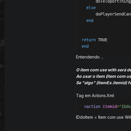
      doTeleportThing
else
      doPlayerSendCan
end
return
end
Entendendo ...
O item com use with será d
Ao usar o item (item com us
Se "algo" (itemEx.itemid) fo
Tag em Actions.Xml:
<action
itemid
=
"IDdo
IDdoItem = Item com use Wit