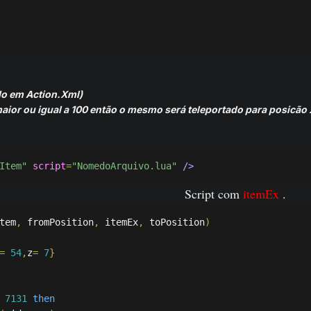
ido em Action.Xml)
 maior ou igual a 100 então o mesmo será teleportado para posicão X
Item"
script
=
"NomedoArquivo.lua"
/>
Script com
itemEx
.
tem
,
 fromPosition
,
 itemEx
,
 toPosition
)
=
54
,
z
=
7
}
7131
then