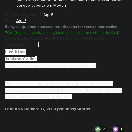
sei que suporta em Modern).
Link para download:
Aqui!
Scan:
Aqui!
Bem, sei que nas sourcers modificadas tem essas marcações :
//CA
(Significa que há alterações relacionadas ao sistema do Cast)
NÃO ESQUEÇA DE ADICIONAR ISSO NO CONFIG.LUA :
enableCast = "true
"
Créditos:
s
Jamison Collin
Jobby Magalhães (Por trazer para o forúm).
Obs: Não derei qualquer tipo de suporte do mesmo,
apenas trouxe o mesmo para este forúm com intuito de
ajudar a comunidade, obrigado.
Editado
Setembro 17, 2013
por JobbySantos
2
1