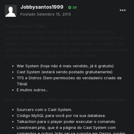
Jobbysantos1999
38
Postado
Setembro 15, 2013
Olá pessoal do Xtibia,
Já estou de saco cheio, esse bando de humanos querendo tirar
aproveito de coisas falsas e piratas, cobrando um valor altíssimo por
códigos, ou seja, cobrando por meros combinações de códigos... O
cara fez um trabalho legal? Sim, fez, porém, está usando coisas falsas
para serem revendidas (pirataria), como por exemplo :
War System (hoje não é mais vendido, já é gratuito)
Cast System (estará sendo postado gratuitamente)
TFS e Distros (Sem permissões do verdadeiro criado de
Tibia)
E muitos outros...
Vem o que vem no conteúdo a seguir contem os seguintes items :
Sourcers com o Cast System.
Código MySQL para você por na sua database.
Talkaction para o player poder executar o comando.
Livestream.php, que é a página do Cast System com
comandos e outros (não sei se suporta em Gesior, porém,