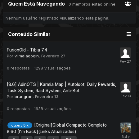
Quem Está Navegando
0 membros estão online
Nenhum usuário registrado visualizando esta página.
Conteúdo Similar
FurionOld - Tibia 7.4
Por
viimalagogin
,
Fevereiro 27
0
respostas
1298
visualizações
[8.6] AdinOTS | Karmia Map | Autoloot, Daily Rewards,
Task System, Raid System, Anti-Bot
Por
brungran
,
Fevereiro 13
0
respostas
1638
visualizações
[Original]Global Compacto Completo
otserv 8.x
8.60 [I'm Back](Links Atualizados)