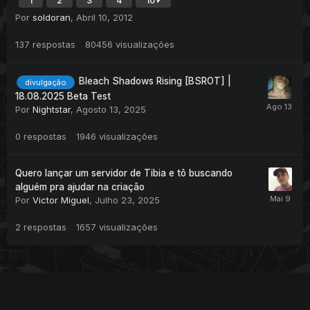
1
2
3
4
10
Por
soldoran
,
Abril 10, 2012
137
respostas
80456
visualizações
Bleach Shadows Rising [BSROT] |
divulgação
18.08.2025 Beta Test
Por
Nightstar
,
Agosto 13, 2025
0
respostas
1946
visualizações
Quero lançar um servidor de Tibia e tô buscando
alguém pra ajudar na criação
Por
Victor Miguel
,
Julho 23, 2025
2
respostas
1657
visualizações