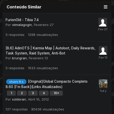
Conteúdo Similar
FurionOld - Tibia 7.4
Por
viimalagogin
,
Fevereiro 27
0
respostas
1298
visualizações
[8.6] AdinOTS | Karmia Map | Autoloot, Daily Rewards,
Task System, Raid System, Anti-Bot
Por
brungran
,
Fevereiro 13
0
respostas
1633
visualizações
[Original]Global Compacto Completo
otserv 8.x
8.60 [I'm Back](Links Atualizados)
1
2
3
4
10
Por
soldoran
,
Abril 10, 2012
137
respostas
80436
visualizações