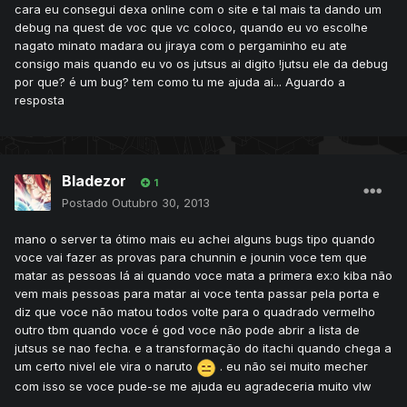
cara eu consegui dexa online com o site e tal mais ta dando um
debug na quest de voc que vc coloco, quando eu vo escolhe
nagato minato madara ou jiraya com o pergaminho eu ate
consigo mais quando eu vo os jutsus ai digito !jutsu ele da debug
por que? é um bug? tem como tu me ajuda ai... Aguardo a
resposta
Bladezor
1
Postado
Outubro 30, 2013
mano o server ta ótimo mais eu achei alguns bugs tipo quando
voce vai fazer as provas para chunnin e jounin voce tem que
matar as pessoas lá ai quando voce mata a primera ex:o kiba não
vem mais pessoas para matar ai voce tenta passar pela porta e
diz que voce não matou todos volte para o quadrado vermelho
outro tbm quando voce é god voce não pode abrir a lista de
jutsus se nao fecha. e a transformação do itachi quando chega a
um certo nivel ele vira o naruto
. eu não sei muito mecher
com isso se voce pude-se me ajuda eu agradeceria muito vlw