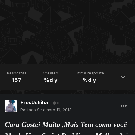
Respostas
Created
Última resposta
157
%d y
%d y
ErosUchiha
0
Postado
Setembro 19, 2013
Cara Gostei Muito ,Mais Tem como você